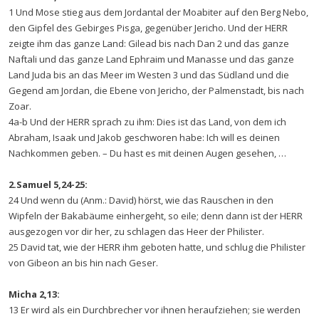
1 Und Mose stieg aus dem Jordantal der Moabiter auf den Berg Nebo,
den Gipfel des Gebirges Pisga, gegenüber Jericho. Und der HERR
zeigte ihm das ganze Land: Gilead bis nach Dan 2 und das ganze
Naftali und das ganze Land Ephraim und Manasse und das ganze
Land Juda bis an das Meer im Westen 3 und das Südland und die
Gegend am Jordan, die Ebene von Jericho, der Palmenstadt, bis nach
Zoar.
4a-b Und der HERR sprach zu ihm: Dies ist das Land, von dem ich
Abraham, Isaak und Jakob geschworen habe: Ich will es deinen
Nachkommen geben. – Du hast es mit deinen Augen gesehen, …
2.Samuel 5,24-25:
24 Und wenn du (Anm.: David) hörst, wie das Rauschen in den
Wipfeln der Bakabäume einhergeht, so eile; denn dann ist der HERR
ausgezogen vor dir her, zu schlagen das Heer der Philister.
25 David tat, wie der HERR ihm geboten hatte, und schlug die Philister
von Gibeon an bis hin nach Geser.
Micha 2,13:
13 Er wird als ein Durchbrecher vor ihnen heraufziehen; sie werden