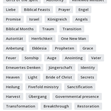
Liebe
Biblical Feasts
Prayer
Engel
Promise
Israel
Königreich
Angels
Biblical Months
Traum
Transition
Autorität
Herrlichkeit
One New Man
Anbetung
Ekklesia
Propheten
Grace
Feuer
Sonship
Auge
Anointing
Vater
Erneuertes Denken
Jüngerschaft
Identity
Heaven
Light
Bride of Christ
Secrets
Heilung
Fivefold ministry
Sanctification
Harvest
Übergang
Governmental presence
Transformation
Breakthrough
Restoration