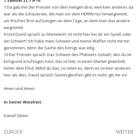
1.Samuel 21,7.9-10:
7 Da gab ihm der Priester von dem heiligen Brot, weil kein anderes da
war als die Schaubrote, die man vor dem HERRN nur hinwegnimmt,
um frisches Brot aufzulegen an dem Tage, an dem man das andere
wegnimmt.
9 Und David sprach zu Ahimelech: Ist nicht hier bei dir ein Spieß oder
ein Schwert? Ich habe mein Schwert und meine Waffen nicht mit mir
genommen, denn die Sache des Königs war eilig.
10 Der Priester sprach: Das Schwert des Philisters Goliath, den du im
Eichgrund erschlagen hast, das ist hier, in einen Mantel gewickelt,
hinter dem Efod. Willst du das, so nimm es, denn es ist kein anderes
hier als dies. David sprach: Seinesgleichen gibt es nicht; gib mir es!
Amen und Amen.
In Seiner Weisheit
,
Daniel Glimm
VORHERIGER BEITRAG: SEI BEREIT FÜR DEN DURCHZUG U
NÄCHSTER
ZURÜCK
WEITER