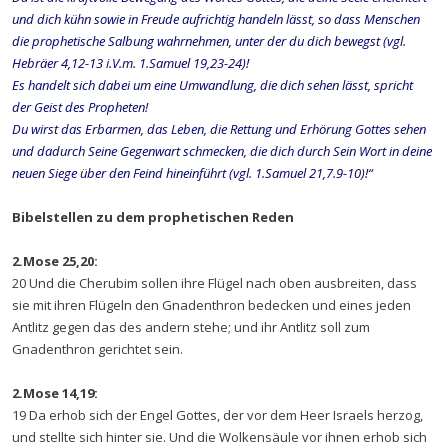
und dich kühn sowie in Freude aufrichtig handeln lässt, so dass Menschen
die prophetische Salbung wahrnehmen, unter der du dich bewegst (vgl.
Hebräer 4,12-13 i.V.m. 1.Samuel 19,23-24)!
Es handelt sich dabei um eine Umwandlung, die dich sehen lässt, spricht
der Geist des Propheten!
Du wirst das Erbarmen, das Leben, die Rettung und Erhörung Gottes sehen
und dadurch Seine Gegenwart schmecken, die dich durch Sein Wort in deine
neuen Siege über den Feind hineinführt (vgl. 1.Samuel 21,7.9-10)!“
Bibelstellen zu dem prophetischen Reden
2.Mose 25,20:
20 Und die Cherubim sollen ihre Flügel nach oben ausbreiten, dass
sie mit ihren Flügeln den Gnadenthron bedecken und eines jeden
Antlitz gegen das des andern stehe; und ihr Antlitz soll zum
Gnadenthron gerichtet sein.
2.Mose 14,19:
19 Da erhob sich der Engel Gottes, der vor dem Heer Israels herzog,
und stellte sich hinter sie. Und die Wolkensäule vor ihnen erhob sich