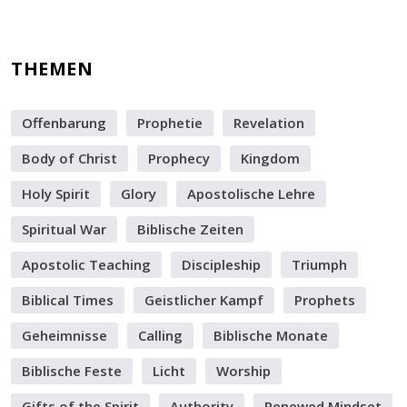
THEMEN
Offenbarung
Prophetie
Revelation
Body of Christ
Prophecy
Kingdom
Holy Spirit
Glory
Apostolische Lehre
Spiritual War
Biblische Zeiten
Apostolic Teaching
Discipleship
Triumph
Biblical Times
Geistlicher Kampf
Prophets
Geheimnisse
Calling
Biblische Monate
Biblische Feste
Licht
Worship
Gifts of the Spirit
Authority
Renewed Mindset