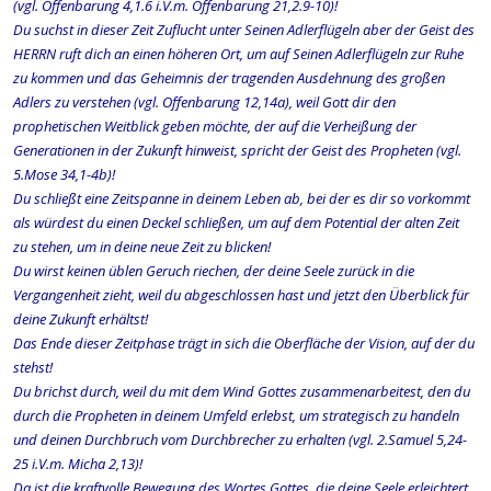
(vgl. Offenbarung 4,1.6 i.V.m. Offenbarung 21,2.9-10)!
Du suchst in dieser Zeit Zuflucht unter Seinen Adlerflügeln aber der Geist des
HERRN ruft dich an einen höheren Ort, um auf Seinen Adlerflügeln zur Ruhe
zu kommen und das Geheimnis der tragenden Ausdehnung des großen
Adlers zu verstehen (vgl. Offenbarung 12,14a), weil Gott dir den
prophetischen Weitblick geben möchte, der auf die Verheißung der
Generationen in der Zukunft hinweist, spricht der Geist des Propheten (vgl.
5.Mose 34,1-4b)!
Du schließt eine Zeitspanne in deinem Leben ab, bei der es dir so vorkommt
als würdest du einen Deckel schließen, um auf dem Potential der alten Zeit
zu stehen, um in deine neue Zeit zu blicken!
Du wirst keinen üblen Geruch riechen, der deine Seele zurück in die
Vergangenheit zieht, weil du abgeschlossen hast und jetzt den Überblick für
deine Zukunft erhältst!
Das Ende dieser Zeitphase trägt in sich die Oberfläche der Vision, auf der du
stehst!
Du brichst durch, weil du mit dem Wind Gottes zusammenarbeitest, den du
durch die Propheten in deinem Umfeld erlebst, um strategisch zu handeln
und deinen Durchbruch vom Durchbrecher zu erhalten (vgl. 2.Samuel 5,24-
25 i.V.m. Micha 2,13)!
Da ist die kraftvolle Bewegung des Wortes Gottes, die deine Seele erleichtert