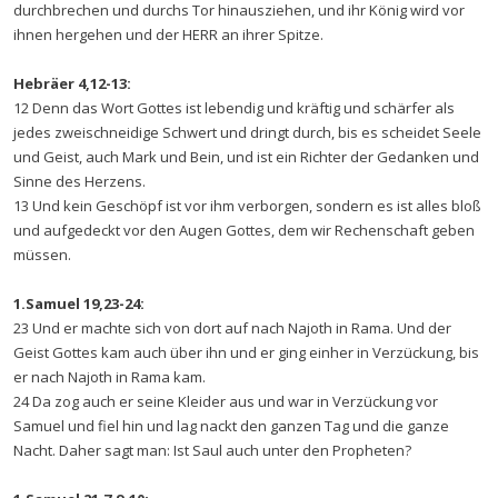
durchbrechen und durchs Tor hinausziehen, und ihr König wird vor
ihnen hergehen und der HERR an ihrer Spitze.
Hebräer 4,12-13:
12 Denn das Wort Gottes ist lebendig und kräftig und schärfer als
jedes zweischneidige Schwert und dringt durch, bis es scheidet Seele
und Geist, auch Mark und Bein, und ist ein Richter der Gedanken und
Sinne des Herzens.
13 Und kein Geschöpf ist vor ihm verborgen, sondern es ist alles bloß
und aufgedeckt vor den Augen Gottes, dem wir Rechenschaft geben
müssen.
1.Samuel 19,23-24:
23 Und er machte sich von dort auf nach Najoth in Rama. Und der
Geist Gottes kam auch über ihn und er ging einher in Verzückung, bis
er nach Najoth in Rama kam.
24 Da zog auch er seine Kleider aus und war in Verzückung vor
Samuel und fiel hin und lag nackt den ganzen Tag und die ganze
Nacht. Daher sagt man: Ist Saul auch unter den Propheten?