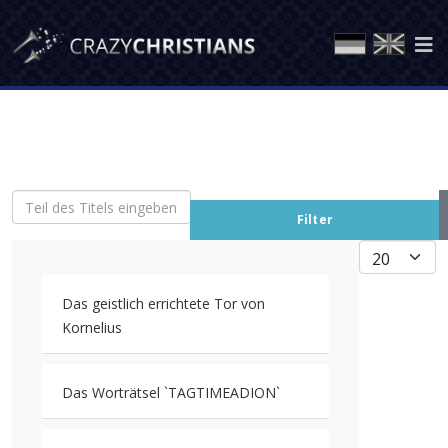
Teil des Titels eingeben
Filter
Anzeige #
Das geistlich errichtete Tor von
Kornelius
Das Worträtsel `TAGTIMEADION`