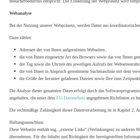
Besucherbedürfnis entspricht. Die Einstellung der Webpräsenz wird tempo
Webanalyse
Bei der Nutzung unserer Webpräsenz, werden Daten aus koordinatorischen
Dazu zählen:
Adressen der von Ihnen aufgerufenen Webseiten,
die von Ihnen eingesetzte Art des Browsers sowie das von Ihnen 
der Tag sowie die Uhrzeit des jeweiligen Aufrufs der Webseitenrubr
die von Ihnen in Anspruch genommene Suchmaschine mit dem ver
die Größe der herunter geladenen Dateien sowie Ihre zum Zeitpunk
Die Analyse dieser genannten Daten erfolgt durch das Softwareprogram
angehalten, die unter dem
EU-Datenschutz
angegebenen Richtlinien zu be
Die rechtmäßige Zulässigkeit dieser Datenverarbeitung ist in Kapitel 2, 
Haftungsausschluss:
Diese Webseite enthält sog. „externe Links“ (Verlinkungen) zu anderen We
übernehmen. Für die Inhalte und Richtigkeit der bereitgestellten Informa