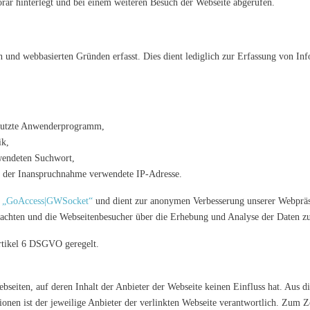
rär hinterlegt und bei einem weiteren Besuch der Webseite abgerufen.
 und webbasierten Gründen erfasst. Dies dient lediglich zur Erfassung von Inf
genutzte Anwenderprogramm,
ik,
wendeten Suchwort,
t der Inanspruchnahme verwendete IP-Adresse.
m
„GoAccess|GWSocket“
und dient zur anonymen Verbesserung unserer Webprä
achten und die Webseitenbesucher über die Erhebung und Analyse der Daten zu
Artikel 6 DSGVO geregelt.
bseiten, auf deren Inhalt der Anbieter der Webseite keinen Einfluss hat. Aus 
tionen ist der jeweilige Anbieter der verlinkten Webseite verantwortlich. Zum 