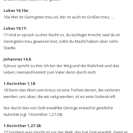
Lukas 16,10a:
10a Wer im Geringsten treu ist, der ist auch im Großen treu; …
Lukas 19,17:
17 Und er sprach zu ihm: Recht so, du tüchtiger Knecht; weil du im
Geringsten treu gewesen bist, sollst du Macht haben über zehn
Städte.
Johannes 14,6:
6 Jesus spricht zu ihm: Ich bin der Weg und die Wahrheit und das
Leben; niemand kommt zum Vater denn durch mich.
1.Korinther 1,18:
18 Denn das Wort vom Kreuz ist eine Torheit denen, die verloren
werden; uns aber, die wir selig werden, ist es eine Gotteskraft.
Nur durch das von Gott erwählte Geringe erwächst geistliche
Autorität (vgl. 1.Korinther 1,27-28).
1.Korinther 1,27-28:
27 Sondern was töricht ist vor der Welt, das hat Gott erwählt, damit er