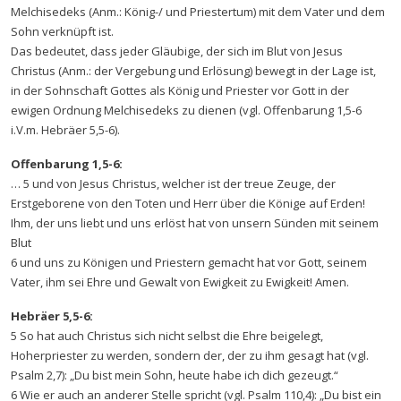
Melchisedeks (Anm.: König-/ und Priestertum) mit dem Vater und dem
Sohn verknüpft ist.
Das bedeutet, dass jeder Gläubige, der sich im Blut von Jesus
Christus (Anm.: der Vergebung und Erlösung) bewegt in der Lage ist,
in der Sohnschaft Gottes als König und Priester vor Gott in der
ewigen Ordnung Melchisedeks zu dienen (vgl. Offenbarung 1,5-6
i.V.m. Hebräer 5,5-6).
Offenbarung 1,5-6:
… 5 und von Jesus Christus, welcher ist der treue Zeuge, der
Erstgeborene von den Toten und Herr über die Könige auf Erden!
Ihm, der uns liebt und uns erlöst hat von unsern Sünden mit seinem
Blut
6 und uns zu Königen und Priestern gemacht hat vor Gott, seinem
Vater, ihm sei Ehre und Gewalt von Ewigkeit zu Ewigkeit! Amen.
Hebräer 5,5-6:
5 So hat auch Christus sich nicht selbst die Ehre beigelegt,
Hoherpriester zu werden, sondern der, der zu ihm gesagt hat (vgl.
Psalm 2,7): „Du bist mein Sohn, heute habe ich dich gezeugt.“
6 Wie er auch an anderer Stelle spricht (vgl. Psalm 110,4): „Du bist ein