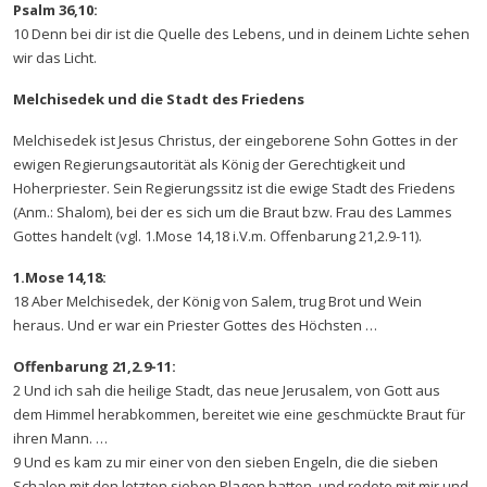
Psalm 36,10:
10 Denn bei dir ist die Quelle des Lebens, und in deinem Lichte sehen
wir das Licht.
Melchisedek und die Stadt des Friedens
Melchisedek ist Jesus Christus, der eingeborene Sohn Gottes in der
ewigen Regierungsautorität als König der Gerechtigkeit und
Hoherpriester. Sein Regierungssitz ist die ewige Stadt des Friedens
(Anm.: Shalom), bei der es sich um die Braut bzw. Frau des Lammes
Gottes handelt (vgl. 1.Mose 14,18 i.V.m. Offenbarung 21,2.9-11).
1.Mose 14,18:
18 Aber Melchisedek, der König von Salem, trug Brot und Wein
heraus. Und er war ein Priester Gottes des Höchsten …
Offenbarung 21,2.9-11:
2 Und ich sah die heilige Stadt, das neue Jerusalem, von Gott aus
dem Himmel herabkommen, bereitet wie eine geschmückte Braut für
ihren Mann. …
9 Und es kam zu mir einer von den sieben Engeln, die die sieben
Schalen mit den letzten sieben Plagen hatten, und redete mit mir und