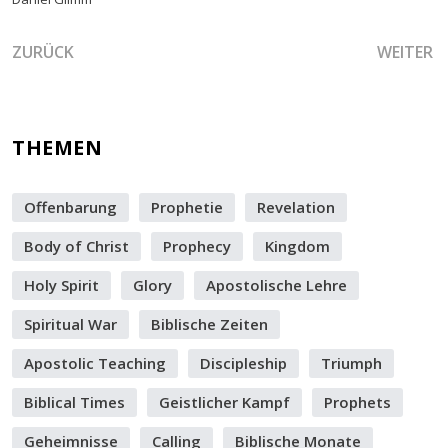
VORHERIGER BEITRAG: DAS AGIEREN DER ORAKEL GOTTES –
NÄCHSTER
ZURÜCK
WEITER
THEMEN
Offenbarung
Prophetie
Revelation
Body of Christ
Prophecy
Kingdom
Holy Spirit
Glory
Apostolische Lehre
Spiritual War
Biblische Zeiten
Apostolic Teaching
Discipleship
Triumph
Biblical Times
Geistlicher Kampf
Prophets
Geheimnisse
Calling
Biblische Monate