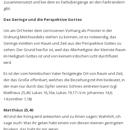
zusammensetzt und bei dem es Farbübergänge an den Farbrändern
gibt.
Das Geringe und die Perspektive Gottes
Um am Ort hinter dem zerrissenen Vorhang als Priester in der
Ordnung Melchisedeks stehen zu können, ist es notwendig, das
Geringe inmitten von Raum und Zeit aus der Perspektive Gottes zu
sehen. Der Grund hierfür ist, weil das Allerheiligste der kleinste Raum
im Heiligtum Gottes ist und von keinem irdischen Licht durchflutet
wird.
Es ist der vom himmlischen Vater festgelegte Ort von Raum und Zeit,
der das Große offenbart, welches die Beziehung mit ihm bedeutet, in
der man nur durch das Opfer seines Sohnes eintreten kann (vgl.
Matthäus 25,40; Lukas 16,10a; Lukas 19,17 i.V.m. Johannes 14,6;
1.Korinther 1,18).
Matthäus 25,40:
40 Und der König wird antworten und zu ihnen sagen: Wahrlich, ich
sage euch: Was ihr getan habt einem von diesen meinen geringsten
Brüdern, das habt ihr mir getan.