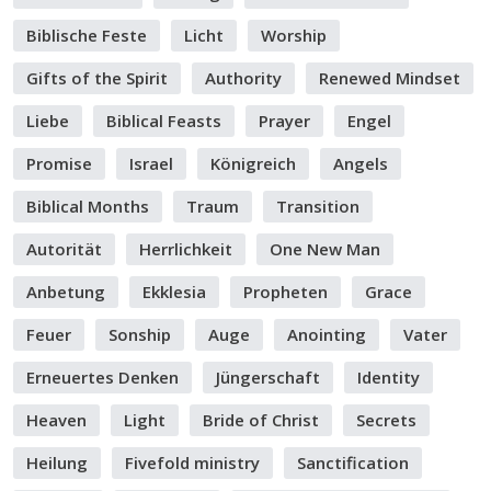
Biblische Feste
Licht
Worship
Gifts of the Spirit
Authority
Renewed Mindset
Liebe
Biblical Feasts
Prayer
Engel
Promise
Israel
Königreich
Angels
Biblical Months
Traum
Transition
Autorität
Herrlichkeit
One New Man
Anbetung
Ekklesia
Propheten
Grace
Feuer
Sonship
Auge
Anointing
Vater
Erneuertes Denken
Jüngerschaft
Identity
Heaven
Light
Bride of Christ
Secrets
Heilung
Fivefold ministry
Sanctification