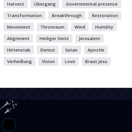
Harvest
Übergang
Governmental presence
Transformation
Breakthrough
Restoration
Movement
Thronraum
Wind
Humility
Alignment
Heiliger Geist
Jerusalem
Hirtenstab
Demut
Satan
Apostle
Verheißung
Vision
Love
Braut Jesu