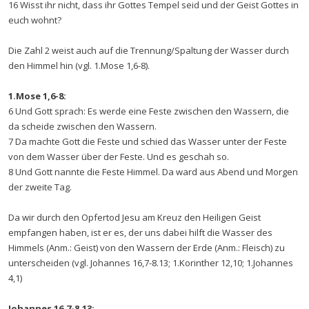
16 Wisst ihr nicht, dass ihr Gottes Tempel seid und der Geist Gottes in
euch wohnt?
Die Zahl 2 weist auch auf die Trennung/Spaltung der Wasser durch
den Himmel hin (vgl. 1.Mose 1,6-8).
1.Mose 1,6-8:
6 Und Gott sprach: Es werde eine Feste zwischen den Wassern, die
da scheide zwischen den Wassern.
7 Da machte Gott die Feste und schied das Wasser unter der Feste
von dem Wasser über der Feste. Und es geschah so.
8 Und Gott nannte die Feste Himmel. Da ward aus Abend und Morgen
der zweite Tag.
Da wir durch den Opfertod Jesu am Kreuz den Heiligen Geist
empfangen haben, ist er es, der uns dabei hilft die Wasser des
Himmels (Anm.: Geist) von den Wassern der Erde (Anm.: Fleisch) zu
unterscheiden (vgl. Johannes 16,7-8.13; 1.Korinther 12,10; 1.Johannes
4,1)
Johannes 16,7-8.13: