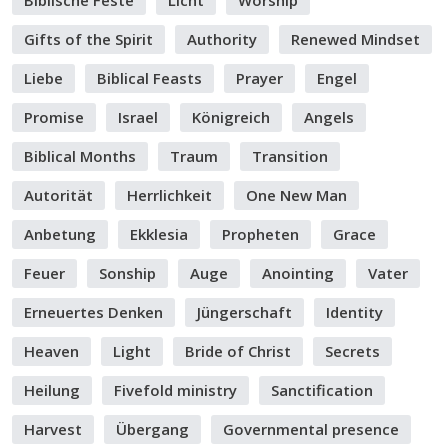
Biblische Feste
Licht
Worship
Gifts of the Spirit
Authority
Renewed Mindset
Liebe
Biblical Feasts
Prayer
Engel
Promise
Israel
Königreich
Angels
Biblical Months
Traum
Transition
Autorität
Herrlichkeit
One New Man
Anbetung
Ekklesia
Propheten
Grace
Feuer
Sonship
Auge
Anointing
Vater
Erneuertes Denken
Jüngerschaft
Identity
Heaven
Light
Bride of Christ
Secrets
Heilung
Fivefold ministry
Sanctification
Harvest
Übergang
Governmental presence