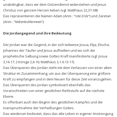
unabdingbar, dass wir dem Götzendienst widerstehen und Jesus
Christus von ganzem Herzen lieben (vgl. Matthäus 22,37-38)!
Das repräsentieren die Namen Adam (Anm.:
“rote Erde“
) und Zaretan
(Anm.:
“Nebenbuhlerinnen“
).
Die Jordangegend und ihre Bedeutung
Der Jordan war die Gegend, in der sich teilweise Josua, Elija, Elischa,
Johannes der Täufer und Jesus aufhielten und wo sich die
prophetische Salbung sowie Gottes Kraft manifestierte (vgl. Josua
3,14-17; 2.Könige 2,6-16; Matthäus 3,1-6.13-17).
Das Überqueren des Jordan steht mit dem Verlassen von einer alten
Struktur im Zusammenhang, um aus der Überquerung eine größere
Kraft zu empfangen und in dem Neuen für diese Zeit voranzugehen.
Das Überqueren des Jordan symbolisiert ebenfalls das
Voranschreiten von einer geistlichen Reifestufe auf die nächste
Ebene.
Es offenbart auch den Beginn des geistlichen Kampfes und die
Inanspruchnahme der Verheißungen Gottes.
Das wiederum bedeutet, dass das alte Leben in eigener Anstrengung