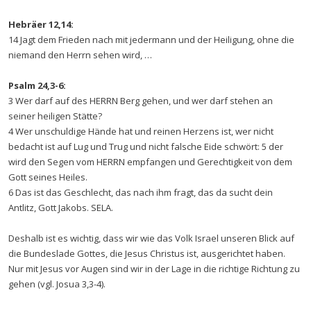
Hebräer 12,14:
14 Jagt dem Frieden nach mit jedermann und der Heiligung, ohne die
niemand den Herrn sehen wird, …
Psalm 24,3-6:
3 Wer darf auf des HERRN Berg gehen, und wer darf stehen an
seiner heiligen Stätte?
4 Wer unschuldige Hände hat und reinen Herzens ist, wer nicht
bedacht ist auf Lug und Trug und nicht falsche Eide schwört: 5 der
wird den Segen vom HERRN empfangen und Gerechtigkeit von dem
Gott seines Heiles.
6 Das ist das Geschlecht, das nach ihm fragt, das da sucht dein
Antlitz, Gott Jakobs. SELA.
Deshalb ist es wichtig, dass wir wie das Volk Israel unseren Blick auf
die Bundeslade Gottes, die Jesus Christus ist, ausgerichtet haben.
Nur mit Jesus vor Augen sind wir in der Lage in die richtige Richtung zu
gehen (vgl. Josua 3,3-4).