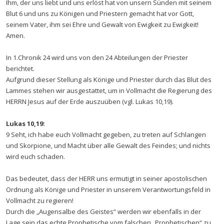
Ihm, der uns liebt und uns erlöst hat von unsern Sünden mit seinem
Blut 6 und uns zu Königen und Priestern gemacht hat vor Gott,
seinem Vater, ihm sei Ehre und Gewalt von Ewigkeit zu Ewigkeit!
Amen.
In 1.Chronik 24 wird uns von den 24 Abteilungen der Priester
berichtet.
Aufgrund dieser Stellung als Könige und Priester durch das Blut des
Lammes stehen wir ausgestattet, um in Vollmacht die Regierung des
HERRN Jesus auf der Erde auszuüben (vgl. Lukas 10,19).
Lukas 10,19:
9 Seht, ich habe euch Vollmacht gegeben, zu treten auf Schlangen
und Skorpione, und Macht über alle Gewalt des Feindes; und nichts
wird euch schaden.
Das bedeutet, dass der HERR uns ermutigt in seiner apostolischen
Ordnung als Könige und Priester in unserem Verantwortungsfeld in
Vollmacht zu regieren!
Durch die „Augensalbe des Geistes“ werden wir ebenfalls in der
Lage sein das echte Prophetische vom falschen „Prophetischen“ zu