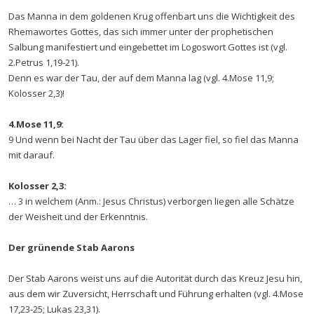
Das Manna in dem goldenen Krug offenbart uns die Wichtigkeit des
Rhemawortes Gottes, das sich immer unter der prophetischen
Salbung manifestiert und eingebettet im Logoswort Gottes ist (vgl.
2.Petrus 1,19-21).
Denn es war der Tau, der auf dem Manna lag (vgl. 4.Mose 11,9;
Kolosser 2,3)!
4.Mose 11,9:
9 Und wenn bei Nacht der Tau über das Lager fiel, so fiel das Manna
mit darauf.
Kolosser 2,3:
… 3 in welchem (Anm.: Jesus Christus) verborgen liegen alle Schätze
der Weisheit und der Erkenntnis.
Der grünende Stab Aarons
Der Stab Aarons weist uns auf die Autorität durch das Kreuz Jesu hin,
aus dem wir Zuversicht, Herrschaft und Führung erhalten (vgl. 4.Mose
17,23-25; Lukas 23,31).