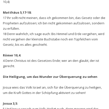
10,4)
Matthäus 5,17-18:
17 Ihr sollt nicht meinen, dass ich gekommen bin, das Gesetz oder die
Propheten aufzulösen; ich bin nicht gekommen aufzulösen, sondern
zu erfüllen.
18 Denn wahrlich, ich sage euch: Bis Himmel und Erde vergehen, wird
nicht vergehen der kleinste Buchstabe noch ein Tüpfelchen vom
Gesetz, bis es alles geschieht.
Römer 10,4:
4 Denn Christus ist des Gesetzes Ende; wer an den glaubt, der ist
gerecht.
Die Heiligung, um das Wunder zur Überquerung zu sehen
Josua wies das Volk Israel an, sich für die Überquerung zu heiligen,
um die Kraft Gottes in der Schöpfung aktiviert zu sehen!
Josua 3,5:
5 Und Josua sprach zum Volk: Heiligt euch, denn morgen wird der