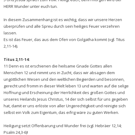
HERR Wunder unter euch tun.
In diesem Zusammenhang ist es wichtig, dass wir unsere Herzen
überprüfen und alle Spreu durch sein heiliges Feuer verzehren
lassen.
Es ist das Feuer, das aus dem Ofen von Golgatha kommt (vgl. Titus
2,11-14).
Titus 2,11-14:
11 Denn es ist erschienen die heilsame Gnade Gottes allen
Menschen 12 und nimmt uns in Zucht, dass wir absagen dem
ungöttlichen Wesen und den weltlichen Begierden und besonnen,
gerecht und fromm in dieser Welt leben 13 und warten auf die selige
Hoffnung und Erscheinung der Herrlichkeit des großen Gottes und
unseres Heilands Jesus Christus, 14 der sich selbst für uns gegeben
hat, damit er uns erlöste von aller Ungerechtigkeit und reinigte sich
selbst ein Volk zum Eigentum, das eifrig wäre zu guten Werken.
Heiligung setzt Offenbarung und Wunder frei (vgl. Hebräer 12,14;
Psalm 24,3-6)!