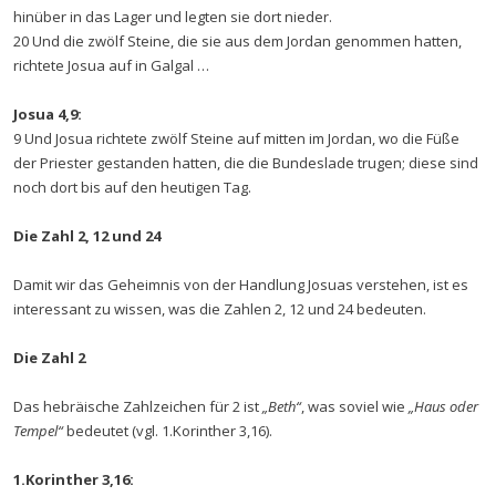
hinüber in das Lager und legten sie dort nieder.
20 Und die zwölf Steine, die sie aus dem Jordan genommen hatten,
richtete Josua auf in Galgal …
Josua 4,9:
9 Und Josua richtete zwölf Steine auf mitten im Jordan, wo die Füße
der Priester gestanden hatten, die die Bundeslade trugen; diese sind
noch dort bis auf den heutigen Tag.
Die Zahl 2, 12 und 24
Damit wir das Geheimnis von der Handlung Josuas verstehen, ist es
interessant zu wissen, was die Zahlen 2, 12 und 24 bedeuten.
Die Zahl 2
Das hebräische Zahlzeichen für 2 ist
„Beth“
, was soviel wie
„Haus oder
Tempel“
bedeutet (vgl. 1.Korinther 3,16).
1.Korinther 3,16: