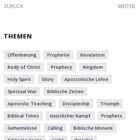
VORHERIGER BEITRAG: SEI BEREIT FÜR FRISCHE OFFENBA
NÄCHSTE
ZURÜCK
WEITER
THEMEN
Offenbarung
Prophetie
Revelation
Body of Christ
Prophecy
Kingdom
Holy Spirit
Glory
Apostolische Lehre
Spiritual War
Biblische Zeiten
Apostolic Teaching
Discipleship
Triumph
Biblical Times
Geistlicher Kampf
Prophets
Geheimnisse
Calling
Biblische Monate