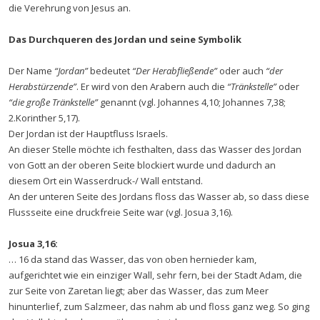
die Verehrung von Jesus an.
Das Durchqueren des Jordan und seine Symbolik
Der Name
“Jordan”
bedeutet
“Der Herabfließende”
oder auch
“der
Herabstürzende”
. Er wird von den Arabern auch die
“Tränkstelle”
oder
“die große Tränkstelle”
genannt (vgl. Johannes 4,10; Johannes 7,38;
2.Korinther 5,17).
Der Jordan ist der Hauptfluss Israels.
An dieser Stelle möchte ich festhalten, dass das Wasser des Jordan
von Gott an der oberen Seite blockiert wurde und dadurch an
diesem Ort ein Wasserdruck-/ Wall entstand.
An der unteren Seite des Jordans floss das Wasser ab, so dass diese
Flussseite eine druckfreie Seite war (vgl. Josua 3,16).
Josua 3,16:
… 16 da stand das Wasser, das von oben hernieder kam,
aufgerichtet wie ein einziger Wall, sehr fern, bei der Stadt Adam, die
zur Seite von Zaretan liegt; aber das Wasser, das zum Meer
hinunterlief, zum Salzmeer, das nahm ab und floss ganz weg. So ging