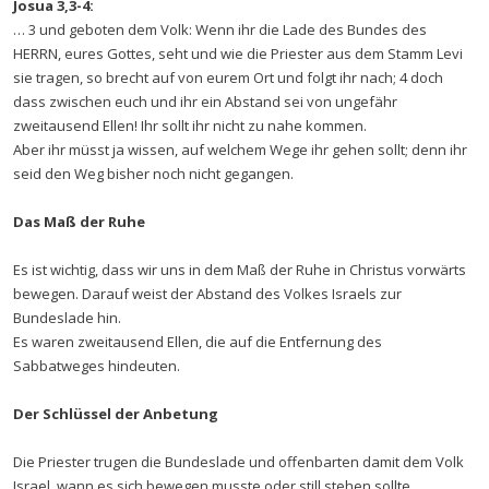
Josua 3,3-4:
… 3 und geboten dem Volk: Wenn ihr die Lade des Bundes des
HERRN, eures Gottes, seht und wie die Priester aus dem Stamm Levi
sie tragen, so brecht auf von eurem Ort und folgt ihr nach; 4 doch
dass zwischen euch und ihr ein Abstand sei von ungefähr
zweitausend Ellen! Ihr sollt ihr nicht zu nahe kommen.
Aber ihr müsst ja wissen, auf welchem Wege ihr gehen sollt; denn ihr
seid den Weg bisher noch nicht gegangen.
Das Maß der Ruhe
Es ist wichtig, dass wir uns in dem Maß der Ruhe in Christus vorwärts
bewegen. Darauf weist der Abstand des Volkes Israels zur
Bundeslade hin.
Es waren zweitausend Ellen, die auf die Entfernung des
Sabbatweges hindeuten.
Der Schlüssel der Anbetung
Die Priester trugen die Bundeslade und offenbarten damit dem Volk
Israel, wann es sich bewegen musste oder still stehen sollte.