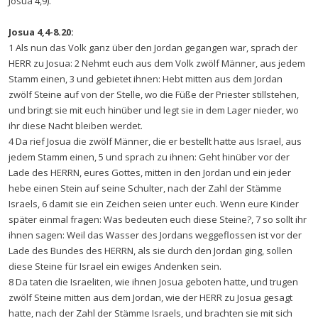
Josua 4,9).
Josua 4,4-8.20:
1 Als nun das Volk ganz über den Jordan gegangen war, sprach der
HERR zu Josua: 2 Nehmt euch aus dem Volk zwölf Männer, aus jedem
Stamm einen, 3 und gebietet ihnen: Hebt mitten aus dem Jordan
zwölf Steine auf von der Stelle, wo die Füße der Priester stillstehen,
und bringt sie mit euch hinüber und legt sie in dem Lager nieder, wo
ihr diese Nacht bleiben werdet.
4 Da rief Josua die zwölf Männer, die er bestellt hatte aus Israel, aus
jedem Stamm einen, 5 und sprach zu ihnen: Geht hinüber vor der
Lade des HERRN, eures Gottes, mitten in den Jordan und ein jeder
hebe einen Stein auf seine Schulter, nach der Zahl der Stämme
Israels, 6 damit sie ein Zeichen seien unter euch. Wenn eure Kinder
später einmal fragen: Was bedeuten euch diese Steine?, 7 so sollt ihr
ihnen sagen: Weil das Wasser des Jordans weggeflossen ist vor der
Lade des Bundes des HERRN, als sie durch den Jordan ging, sollen
diese Steine für Israel ein ewiges Andenken sein.
8 Da taten die Israeliten, wie ihnen Josua geboten hatte, und trugen
zwölf Steine mitten aus dem Jordan, wie der HERR zu Josua gesagt
hatte, nach der Zahl der Stämme Israels, und brachten sie mit sich