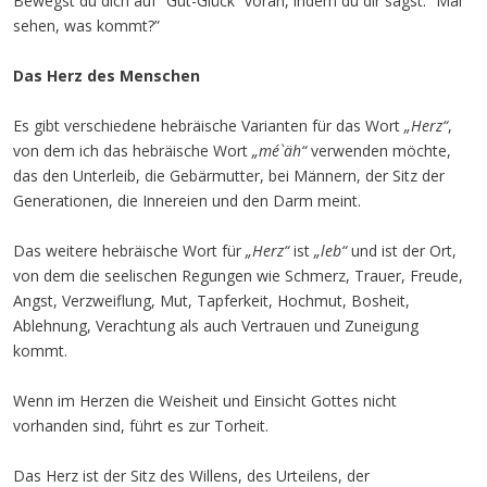
Bewegst du dich auf “Gut-Glück” voran, indem du dir sagst: “Mal
sehen, was kommt?”
Das Herz des Menschen
Es gibt verschiedene hebräische Varianten für das Wort
„Herz“
,
von dem ich das hebräische Wort
„mé`äh“
verwenden möchte,
das den Unterleib, die Gebärmutter, bei Männern, der Sitz der
Generationen, die Innereien und den Darm meint.
Das weitere hebräische Wort für
„Herz“
ist
„leb“
und ist der Ort,
von dem die seelischen Regungen wie Schmerz, Trauer, Freude,
Angst, Verzweiflung, Mut, Tapferkeit, Hochmut, Bosheit,
Ablehnung, Verachtung als auch Vertrauen und Zuneigung
kommt.
Wenn im Herzen die Weisheit und Einsicht Gottes nicht
vorhanden sind, führt es zur Torheit.
Das Herz ist der Sitz des Willens, des Urteilens, der