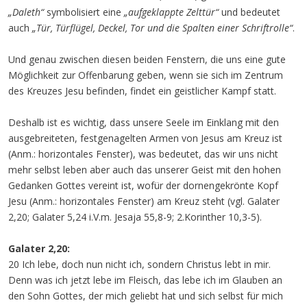
„Daleth“
symbolisiert eine
„aufgeklappte Zelttür“
und bedeutet
auch
„Tür, Türflügel, Deckel, Tor und die Spalten einer Schriftrolle“
.
Und genau zwischen diesen beiden Fenstern, die uns eine gute
Möglichkeit zur Offenbarung geben, wenn sie sich im Zentrum
des Kreuzes Jesu befinden, findet ein geistlicher Kampf statt.
Deshalb ist es wichtig, dass unsere Seele im Einklang mit den
ausgebreiteten, festgenagelten Armen von Jesus am Kreuz ist
(Anm.: horizontales Fenster), was bedeutet, das wir uns nicht
mehr selbst leben aber auch das unserer Geist mit den hohen
Gedanken Gottes vereint ist, wofür der dornengekrönte Kopf
Jesu (Anm.: horizontales Fenster) am Kreuz steht (vgl. Galater
2,20; Galater 5,24 i.V.m. Jesaja 55,8-9; 2.Korinther 10,3-5).
Galater 2,20:
20 Ich lebe, doch nun nicht ich, sondern Christus lebt in mir.
Denn was ich jetzt lebe im Fleisch, das lebe ich im Glauben an
den Sohn Gottes, der mich geliebt hat und sich selbst für mich