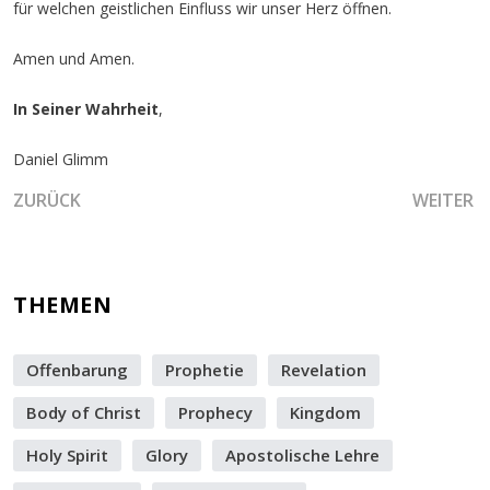
für welchen geistlichen Einfluss wir unser Herz öffnen.
Amen und Amen.
In Seiner Wahrheit
,
Daniel Glimm
VORHERIGER BEITRAG: DAS LOCH IN DER MAUER
NÄCHSTER
ZURÜCK
WEITER
THEMEN
Offenbarung
Prophetie
Revelation
Body of Christ
Prophecy
Kingdom
Holy Spirit
Glory
Apostolische Lehre