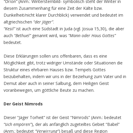
“Orion”
(Anm.: Wintersternbild- symbolisch steht der Winter in
diesem Zusammenhang für eine Zeit der Kälte bzw.
Dunkelheit/nicht klarer Durchblick) verwendet und bedeutet im
altgriechischen
“der Jäger”
.
“Kesil”
ist auch eine Südstadt in Juda (vgl. Josua 15,30), die aber
auch
“Bethuel”
genannt wird, was
“Mann oder Haus Gottes”
bedeutet.
Diese Erklärungen sollen uns offenbaren, dass es eine
Möglichkeit gibt, trotz widriger Umstände oder Situationen die
Struktur eines ehrbaren Hauses bzw. Tempels Gottes
beizubehalten, indem wir uns in der Beziehung zum Vater und in
Demut aber auch in seiner Salbung, dem Heiligen Geist
voranbewegen, um göttliche Beute zu machen.
Der Geist Nimrods
Dieser “Jäger Torheit” ist der Geist “Nimrods” (Anm.: bedeutet
“sich empören”
), der als anfänglich zugeteiltes Gebiet “Babel”
(Anm.: bedeutet
“Verwirrung”
) besaß und diese Region