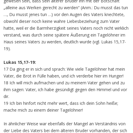
gewesen sein, dass sein älterer Bruder ihn mit der Botschaft
„alleine aus Werken gerecht zu werden“ (Anm.: Du musst das tun
…, Du musst jenes tun …) vor den Augen des Vaters knechtete,
obwohl dieser noch keine wahre Liebesbeziehung zum Vater
hatte, weil er die Barmherzigkeit seines Vaters noch nicht wirklich
verstand, was durch seine spätere Äußerung ein Tagelöhner im
Haus seines Vaters zu werden, deutlich wurde (vgl. Lukas 15,17-
19).
Lukas 15,17-19:
17 Da ging er in sich und sprach: Wie viele Tagelöhner hat mein
Vater, die Brot in Fülle haben, und ich verderbe hier im Hunger!
18 Ich will mich aufmachen und zu meinem Vater gehen und zu
ihm sagen: Vater, ich habe gesündigt gegen den Himmel und vor
dir.
19 Ich bin hinfort nicht mehr wert, dass ich dein Sohn heiße;
mache mich zu einem deiner Tagelöhner!
In ähnlicher Weise war ebenfalls der Mangel an Verständnis von
der Liebe des Vaters bei dem älteren Bruder vorhanden, der sich