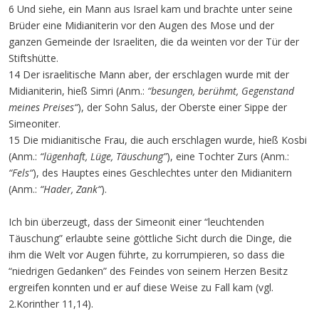
6 Und siehe, ein Mann aus Israel kam und brachte unter seine
Brüder eine Midianiterin vor den Augen des Mose und der
ganzen Gemeinde der Israeliten, die da weinten vor der Tür der
Stiftshütte.
14 Der israelitische Mann aber, der erschlagen wurde mit der
Midianiterin, hieß Simri (Anm.:
“besungen, berühmt, Gegenstand
meines Preises“
), der Sohn Salus, der Oberste einer Sippe der
Simeoniter.
15 Die midianitische Frau, die auch erschlagen wurde, hieß Kosbi
(Anm.:
“lügenhaft, Lüge, Täuschung”
), eine Tochter Zurs (Anm.:
“Fels“
), des Hauptes eines Geschlechtes unter den Midianitern
(Anm.:
“Hader, Zank“
).
Ich bin überzeugt, dass der Simeonit einer “leuchtenden
Täuschung” erlaubte seine göttliche Sicht durch die Dinge, die
ihm die Welt vor Augen führte, zu korrumpieren, so dass die
“niedrigen Gedanken” des Feindes von seinem Herzen Besitz
ergreifen konnten und er auf diese Weise zu Fall kam (vgl.
2.Korinther 11,14).