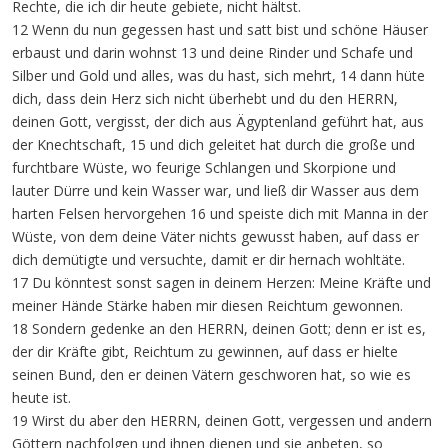
Rechte, die ich dir heute gebiete, nicht hältst.
12 Wenn du nun gegessen hast und satt bist und schöne Häuser
erbaust und darin wohnst 13 und deine Rinder und Schafe und
Silber und Gold und alles, was du hast, sich mehrt, 14 dann hüte
dich, dass dein Herz sich nicht überhebt und du den HERRN,
deinen Gott, vergisst, der dich aus Ägyptenland geführt hat, aus
der Knechtschaft, 15 und dich geleitet hat durch die große und
furchtbare Wüste, wo feurige Schlangen und Skorpione und
lauter Dürre und kein Wasser war, und ließ dir Wasser aus dem
harten Felsen hervorgehen 16 und speiste dich mit Manna in der
Wüste, von dem deine Väter nichts gewusst haben, auf dass er
dich demütigte und versuchte, damit er dir hernach wohltäte.
17 Du könntest sonst sagen in deinem Herzen: Meine Kräfte und
meiner Hände Stärke haben mir diesen Reichtum gewonnen.
18 Sondern gedenke an den HERRN, deinen Gott; denn er ist es,
der dir Kräfte gibt, Reichtum zu gewinnen, auf dass er hielte
seinen Bund, den er deinen Vätern geschworen hat, so wie es
heute ist.
19 Wirst du aber den HERRN, deinen Gott, vergessen und andern
Göttern nachfolgen und ihnen dienen und sie anbeten, so