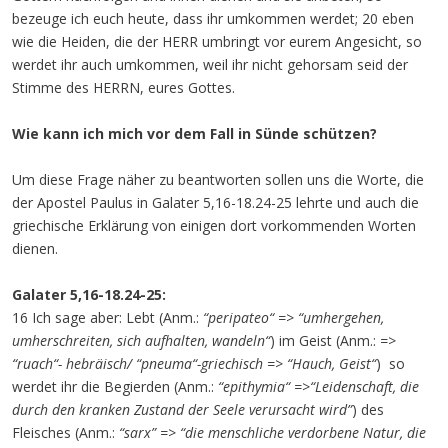
bezeuge ich euch heute, dass ihr umkommen werdet; 20 eben
wie die Heiden, die der HERR umbringt vor eurem Angesicht, so
werdet ihr auch umkommen, weil ihr nicht gehorsam seid der
Stimme des HERRN, eures Gottes.
Wie kann ich mich vor dem Fall in Sünde schützen?
Um diese Frage näher zu beantworten sollen uns die Worte, die
der Apostel Paulus in Galater 5,16-18.24-25 lehrte und auch die
griechische Erklärung von einigen dort vorkommenden Worten
dienen.
Galater 5,16-18.24-25:
16 Ich sage aber: Lebt (Anm.:
“peripateo“ => “umhergehen,
umherschreiten, sich aufhalten, wandeln“
) im Geist (Anm.:
=>
“ruach“- hebräisch/ “pneuma“-griechisch => “Hauch, Geist“
) so
werdet ihr die Begierden (Anm.:
“epithymia“ =>“Leidenschaft, die
durch den kranken Zustand der Seele verursacht wird”
) des
Fleisches (Anm.:
“sarx” => “die menschliche verdorbene Natur, die