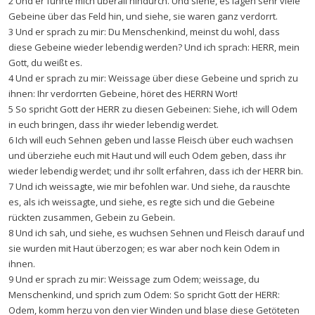
2 Und er führte mich überall hindurch. Und siehe, es lagen sehr viele
Gebeine über das Feld hin, und siehe, sie waren ganz verdorrt.
3 Und er sprach zu mir: Du Menschenkind, meinst du wohl, dass
diese Gebeine wieder lebendig werden? Und ich sprach: HERR, mein
Gott, du weißt es.
4 Und er sprach zu mir: Weissage über diese Gebeine und sprich zu
ihnen: Ihr verdorrten Gebeine, höret des HERRN Wort!
5 So spricht Gott der HERR zu diesen Gebeinen: Siehe, ich will Odem
in euch bringen, dass ihr wieder lebendig werdet.
6 Ich will euch Sehnen geben und lasse Fleisch über euch wachsen
und überziehe euch mit Haut und will euch Odem geben, dass ihr
wieder lebendig werdet; und ihr sollt erfahren, dass ich der HERR bin.
7 Und ich weissagte, wie mir befohlen war. Und siehe, da rauschte
es, als ich weissagte, und siehe, es regte sich und die Gebeine
rückten zusammen, Gebein zu Gebein.
8 Und ich sah, und siehe, es wuchsen Sehnen und Fleisch darauf und
sie wurden mit Haut überzogen; es war aber noch kein Odem in
ihnen.
9 Und er sprach zu mir: Weissage zum Odem; weissage, du
Menschenkind, und sprich zum Odem: So spricht Gott der HERR:
Odem, komm herzu von den vier Winden und blase diese Getöteten