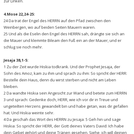
zur Linken.
4.Mose 22,24-25:
24 Da trat der Engel des HERRN auf den Pfad zwischen den
Weinbergen, wo auf beiden Seiten Mauern waren.
25 Und als die Eselin den Engel des HERRN sah, drängte sie sich an
die Mauer und klemmte Bileam den Fuß ein an der Mauer, und er
schlug sie noch mehr.
Jesaja 38,1-5:
1 Zu der Zeit wurde Hiskia todkrank. Und der Prophet Jesaja, der
Sohn des Amoz, kam zu ihm und sprach zu ihm: So spricht der HERR:
Bestelle dein Haus, denn du wirst sterben und nicht am Leben
bleiben.
2 Da wandte Hiskia sein Angesicht zur Wand und betete zum HERRN
3 und sprach: Gedenke doch, HERR, wie ich vor dir in Treue und
ungeteilten Herzens gewandelt bin und habe getan, was dir gefallen
hat. Und Hiskia weinte sehr.
4 Da geschah das Wort des HERRN zu Jesaja: 5 Geh hin und sage
Hiskia: So spricht der HERR, der Gott deines Vaters David: Ich habe
dein Gebet gehört und deine Tränen gesehen. Siehe, ich will deinen