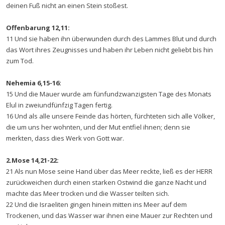
deinen Fuß nicht an einen Stein stoßest.
Offenbarung 12,11:
11 Und sie haben ihn überwunden durch des Lammes Blut und durch
das Wort ihres Zeugnisses und haben ihr Leben nicht geliebt bis hin
zum Tod.
Nehemia 6,15-16:
15 Und die Mauer wurde am fünfundzwanzigsten Tage des Monats
Elul in zweiundfünfzig Tagen fertig.
16 Und als alle unsere Feinde das hörten, fürchteten sich alle Völker,
die um uns her wohnten, und der Mut entfiel ihnen; denn sie
merkten, dass dies Werk von Gott war.
2.Mose 14,21-22:
21 Als nun Mose seine Hand über das Meer reckte, ließ es der HERR
zurückweichen durch einen starken Ostwind die ganze Nacht und
machte das Meer trocken und die Wasser teilten sich.
22 Und die Israeliten gingen hinein mitten ins Meer auf dem
Trockenen, und das Wasser war ihnen eine Mauer zur Rechten und