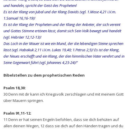
und handeln, spricht der Geist des Propheten!
Es ist der Klang von Jubal und der Klang Davids (vgl. 1.Mose 4,21 i.V.m.
1.Samuel 16,16-19)!
Es ist der Klang der Propheten und der Klang der Anbeter, der sich vereint
und Gottes Stimme ertönen lässt, damit sich Sein Volk bewegt und handelt
(vgl. Hebräer 12,12-13)!
Das Loch in der Mauer ist wie ein Mund, der die lebendigen Steine sprechen
lässt (vgl. Habakuk 2,11 i.V.m. Lukas 19,40; 1.Petrus 2,5)! Es ist der Klang,
der Neues erschafft und ein Klang, der den himmlischen Vater verehrt und in
Seine Gegenwart führt (vgl. Johannes 4,23-24)!“
Bibelstellen zu dem prophetischen Reden
Psalm 18,30:
30 Denn mit dir kann ich Kriegsvolk zerschlagen und mit meinem Gott
über Mauern springen.
Psalm 91,11-12:
11 Denn er hat seinen Engeln befohlen, dass sie dich behüten auf
allen deinen Wegen, 12 dass sie dich auf den Händen tragen und du