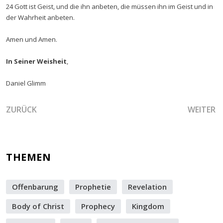
24 Gott ist Geist, und die ihn anbeten, die müssen ihn im Geist und in
der Wahrheit anbeten.
Amen und Amen.
In Seiner Weisheit
,
Daniel Glimm
VORHERIGER BEITRAG: DER SICH VORANBEWEGENDE LEIB 
NÄCHSTER
ZURÜCK
WEITER
THEMEN
Offenbarung
Prophetie
Revelation
Body of Christ
Prophecy
Kingdom