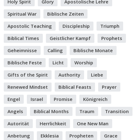
Holy Spirit
Glory
Apostolische Lehre
Spiritual War
Biblische Zeiten
Apostolic Teaching
Discipleship
Triumph
Biblical Times
Geistlicher Kampf
Prophets
Geheimnisse
Calling
Biblische Monate
Biblische Feste
Licht
Worship
Gifts of the Spirit
Authority
Liebe
Renewed Mindset
Biblical Feasts
Prayer
Engel
Israel
Promise
Königreich
Angels
Biblical Months
Traum
Transition
Autorität
Herrlichkeit
One New Man
Anbetung
Ekklesia
Propheten
Grace