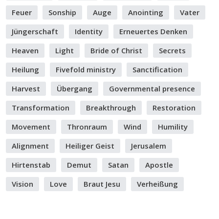
Feuer
Sonship
Auge
Anointing
Vater
Jüngerschaft
Identity
Erneuertes Denken
Heaven
Light
Bride of Christ
Secrets
Heilung
Fivefold ministry
Sanctification
Harvest
Übergang
Governmental presence
Transformation
Breakthrough
Restoration
Movement
Thronraum
Wind
Humility
Alignment
Heiliger Geist
Jerusalem
Hirtenstab
Demut
Satan
Apostle
Vision
Love
Braut Jesu
Verheißung