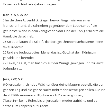
Tagen noch fünfzehn Jahre zulegen …
Daniel 5,5.25-27:
5 Im gleichen Augenblick gingen hervor Finger wie von einer
Menschenhand, die schrieben gegenüber dem Leuchter auf die
getünchte Wand in dem königlichen Saal. Und der König erblickte die
Hand, die da schrieb.
25 So aber lautet die Schrift, die dort geschrieben steht: Mene mene
tekel u-parsin.
26 Und sie bedeutet dies: Mene, das ist, Gott hat dein Königtum
gezählt und beendet.
27 Tekel, das ist, man hat dich auf der Waage gewogen und zu leicht
befunden. …
Jesaja 62,6-7:
6 O Jerusalem, ich habe Wächter über deine Mauern bestellt, die den
ganzen Tag und die ganze Nacht nicht mehr schweigen sollen. Die ihr
den HERRN erinnern sollt, ohne euch Ruhe zu gönnen,
7 lasst ihm keine Ruhe, bis er Jerusalem wieder aufrichte und es
setze zum Lobpreis auf Erden!