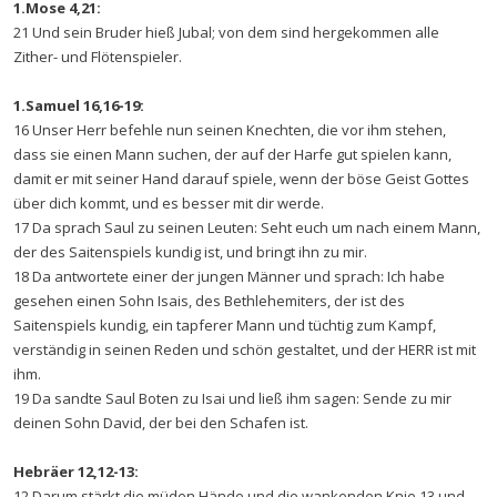
1.Mose 4,21:
21 Und sein Bruder hieß Jubal; von dem sind hergekommen alle
Zither- und Flötenspieler.
1.Samuel 16,16-19:
16 Unser Herr befehle nun seinen Knechten, die vor ihm stehen,
dass sie einen Mann suchen, der auf der Harfe gut spielen kann,
damit er mit seiner Hand darauf spiele, wenn der böse Geist Gottes
über dich kommt, und es besser mit dir werde.
17 Da sprach Saul zu seinen Leuten: Seht euch um nach einem Mann,
der des Saitenspiels kundig ist, und bringt ihn zu mir.
18 Da antwortete einer der jungen Männer und sprach: Ich habe
gesehen einen Sohn Isais, des Bethlehemiters, der ist des
Saitenspiels kundig, ein tapferer Mann und tüchtig zum Kampf,
verständig in seinen Reden und schön gestaltet, und der HERR ist mit
ihm.
19 Da sandte Saul Boten zu Isai und ließ ihm sagen: Sende zu mir
deinen Sohn David, der bei den Schafen ist.
Hebräer 12,12-13:
12 Darum stärkt die müden Hände und die wankenden Knie 13 und