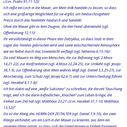
i.V.m. Psalm 91,11-12)!
Ich reiße ein Loch in die Mauer, um Mein Volk handeln zu lassen, so dass
sich eine großartige Möglichkeit für sie ergibt, um hindurchzugehen!
Presst durch das Nadelöhr hindurch und handelt!
Ohne die Mauer gibt es kein Zeugnis, die den Feind überwindet (vgl.
Offenbarung 12,11)!
Ihr vervollständigt in dieser Phase den Zeitzyklus, so dass Stolz in dem
Lager des Feindes gebrochen wird und seine einschüchternde Atmosphäre
wie ein Nebel durch das Sonnenlicht verfliegt (vgl. Nehemia 6,15-16)!
Da sind Mauern im Weg von Menschen, die zur Befreiung (vgl. 2.Mose
14,21-22), zur Konfrontation (vgl. 4.Mose 22,24-25), zur Umkehr (vgl. Jesaja
38,1-5), zur Offenbarung über Mein wahres Maß (vgl. Daniel 5,5.25-27), zur
Absicherung, zum Schutz (vgl. Jesaja 62,6-7) und zur Unterscheidung führen
(vgl. Hesekiel 8,1.7-8)!
Ich bin dabei auf eine „weiße Substanz“ zu schreiben, die derzeit Täuschung
trägt, weil Ich die darin befindlichen „Knochen“ zum Leben bringe, die
Einheit zum Ziel hat (vgl. Matthäus 23,27 i.V.m. Hesekiel 37,1-10; Matthäus
13,52)!“
Da ist der Klang des HERRN DER ZEITALTER (vgl. Daniel 7,9-10), der zwei
Klänge verbindet, um ein Loch in der Mauer zu kreieren, aus dem ein
vereinter Klang ertönt, so dass sich die Generationen in Einheit formieren