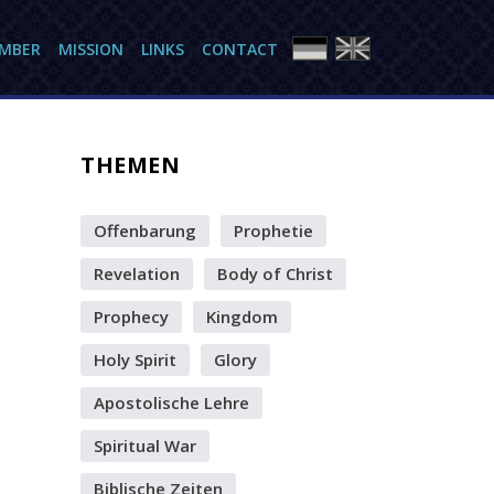
AMBER
MISSION
LINKS
CONTACT
THEMEN
Offenbarung
Prophetie
Revelation
Body of Christ
Prophecy
Kingdom
Holy Spirit
Glory
Apostolische Lehre
Spiritual War
Biblische Zeiten