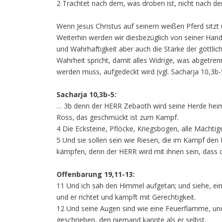
2 Trachtet nach dem, was droben ist, nicht nach de
Wenn Jesus Christus auf seinem weißen Pferd sitzt un
Weiterhin werden wir diesbezüglich von seiner Han
und Wahrhaftigkeit aber auch die Stärke der göttlic
Wahrheit spricht, damit alles Widrige, was abgetre
werden muss, aufgedeckt wird (vgl. Sacharja 10,3b-
Sacharja 10,3b-5:
… 3b denn der HERR Zebaoth wird seine Herde heims
Ross, das geschmückt ist zum Kampf.
4 Die Ecksteine, Pflöcke, Kriegsbogen, alle Mächtig
5 Und sie sollen sein wie Riesen, die im Kampf den 
kämpfen, denn der HERR wird mit ihnen sein, dass 
Offenbarung 19,11-13:
11 Und ich sah den Himmel aufgetan; und siehe, ein
und er richtet und kämpft mit Gerechtigkeit.
12 Und seine Augen sind wie eine Feuerflamme, und
geschrieben, den niemand kannte als er selbst.