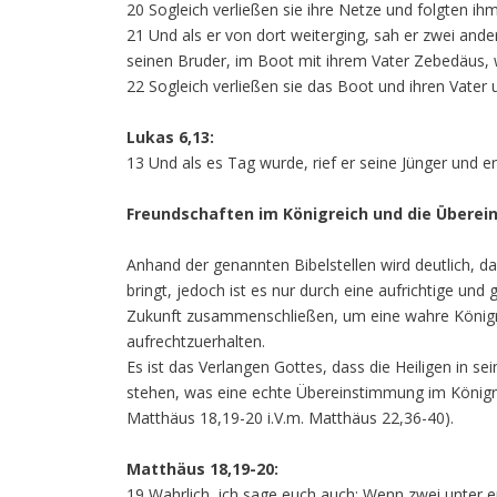
20 Sogleich verließen sie ihre Netze und folgten ih
21 Und als er von dort weiterging, sah er zwei an
seinen Bruder, im Boot mit ihrem Vater Zebedäus, wie
22 Sogleich verließen sie das Boot und ihren Vater 
Lukas 6,13:
13 Und als es Tag wurde, rief er seine Jünger und e
Freundschaften im Königreich und die Übere
Anhand der genannten Bibelstellen wird deutlich, d
bringt, jedoch ist es nur durch eine aufrichtige und
Zukunft zusammenschließen, um eine wahre Königre
aufrechtzuerhalten.
Es ist das Verlangen Gottes, dass die Heiligen in 
stehen, was eine echte Übereinstimmung im Königrei
Matthäus 18,19-20 i.V.m. Matthäus 22,36-40).
Matthäus 18,19-20:
19 Wahrlich, ich sage euch auch: Wenn zwei unter e