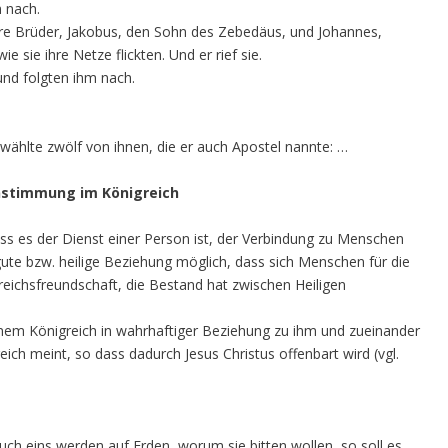
m nach.
dere Brüder, Jakobus, den Sohn des Zebedäus, und Johannes,
 sie ihre Netze flickten. Und er rief sie.
und folgten ihm nach.
rwählte zwölf von ihnen, die er auch Apostel nannte: …
instimmung im Königreich
ass es der Dienst einer Person ist, der Verbindung zu Menschen
 gute bzw. heilige Beziehung möglich, dass sich Menschen für die
ichsfreundschaft, die Bestand hat zwischen Heiligen
seinem Königreich in wahrhaftiger Beziehung zu ihm und zueinander
ch meint, so dass dadurch Jesus Christus offenbart wird (vgl.
uch eins werden auf Erden, worum sie bitten wollen, so soll es