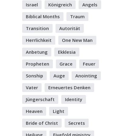
Israel
Königreich
Angels
Biblical Months
Traum
Transition
Autorität
Herrlichkeit
One New Man
Anbetung
Ekklesia
Propheten
Grace
Feuer
Sonship
Auge
Anointing
Vater
Erneuertes Denken
Jüngerschaft
Identity
Heaven
Light
Bride of Christ
Secrets
Heilung
Fivefold ministry