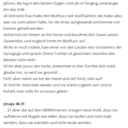
Jahren, die lag in den letzten Zügen. Und als er hinging, umdrängte
ihn das Volk.
43 Und eine Frau hatte den Blutfluss seit zwölf Jahren; die hatte alles,
was sie zum Leben hatte, für die Ärzte aufgewandt und konnte von
keinem geheilt werden.
44 Die trat von hinten an ihn heran und berührte den Saum seines
Gewandes; und sogleich hörte ihr Blutfluss auf. …
49 Als er noch redete, kam einer von den Leuten des Vorstehers der
Synagoge und sprach: Deine Tochter ist gestorben; bemühe den
Meister nicht mehr.
50 Als aber Jesus das hörte, antwortete er ihm: Fürchte dich nicht;
glaube nur, so wird sie gesund! …
54 Er aber nahm sie bei der Hand und rief: Kind, steh auf!
55 Und ihr Geist kam wieder und sie stand sogleich auf. Und er
befahl, man solle ihr zu essen geben.
Jesaja 40,31:
… 31 aber die auf den HERRN harren, kriegen neue Kraft, dass sie
auffahren mit Flügeln wie Adler, dass sie laufen und nicht matt
werden, dass sie wandeln und nicht müde werden.