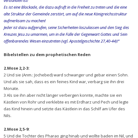
verbunden ist!
Es ist eine Blockade, die dazu aufruft in die Freiheit zu treten und die eine
alte Struktur der Gemeinde zerstört, um auf die neue Königreichsstruktur
aufmerksam zu machen!
Jeder ist dazu aufgerufen, seine Sicherheiten loszulassen und den Sieg des
Kreuzes Jesu zu umarmen, um in die Fülle der Gegenwart Gottes und Sein
offenbarendes Wesen einzutreten (vgl. Apostelgeschichte 27,40-44)!“
Bibelstellen zu dem prophetischen Reden
2.Mose 2,2-3:
2 Und sie (Anm.: Jochebed) ward schwanger und gebar einen Sohn.
Und als sie sah, dass es ein feines Kind war, verbarg sie ihn drei
Monate.
3 Als sie ihn aber nicht länger verbergen konnte, machte sie ein
Kästlein von Rohr und verklebte es mit Erdharz und Pech und legte
das Kind hinein und setzte das Kästlein in das Schilf am Ufer des
Nils.
2.Mose 2,5-9:
5 Und die Tochter des Pharao ging hinab und wollte baden im Nil, und