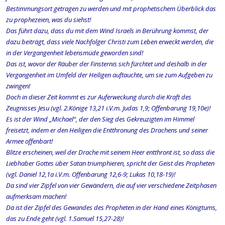
Bestimmungsort getragen zu werden und mit prophetischem Überblick das
zu prophezeien, was du siehst!
Das führt dazu, dass du mit dem Wind Israels in Berührung kommst, der
dazu beiträgt, dass viele Nachfolger Christi zum Leben erweckt werden, die
in der Vergangenheit lebensmüde geworden sind!
Das ist, wovor der Räuber der Finsternis sich fürchtet und deshalb in der
Vergangenheit im Umfeld der Heiligen auftauchte, um sie zum Aufgeben zu
zwingen!
Doch in dieser Zeit kommt es zur Auferweckung durch die Kraft des
Zeugnisses Jesu (vgl. 2.Könige 13,21 i.V.m. Judas 1,9; Offenbarung 19,10e)!
Es ist der Wind „Michael“, der den Sieg des Gekreuzigten im Himmel
freisetzt, indem er den Heiligen die Entthronung des Drachens und seiner
Armee offenbart!
Blitze erscheinen, weil der Drache mit seinem Heer entthront ist, so dass die
Liebhaber Gottes über Satan triumphieren, spricht der Geist des Propheten
(vgl. Daniel 12,1a i.V.m. Offenbarung 12,6-9; Lukas 10,18-19)!
Da sind vier Zipfel von vier Gewändern, die auf vier verschiedene Zeitphasen
aufmerksam machen!
Da ist der Zipfel des Gewandes des Propheten in der Hand eines Königtums,
das zu Ende geht (vgl. 1.Samuel 15,27-28)!