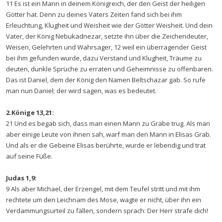
11 Es ist ein Mann in deinem Königreich, der den Geist der heiligen
Götter hat. Denn zu deines Vaters Zeiten fand sich bei ihm
Erleuchtung, Klugheit und Weisheit wie der Götter Weisheit. Und dein
Vater, der König Nebukadnezar, setzte ihn über die Zeichendeuter,
Weisen, Gelehrten und Wahrsager, 12 weil ein überragender Geist
bei ihm gefunden wurde, dazu Verstand und Klugheit, Träume zu
deuten, dunkle Sprüche zu erraten und Geheimnisse zu offenbaren.
Das ist Daniel, dem der König den Namen Beltschazar gab. So rufe
man nun Daniel; der wird sagen, was es bedeutet.
2.Könige 13,21:
21 Und es begab sich, dass man einen Mann zu Grabe trug. Als man
aber einige Leute von ihnen sah, warf man den Mann in Elisas Grab.
Und als er die Gebeine Elisas berührte, wurde er lebendig und trat
auf seine Füße.
Judas 1,9:
9 Als aber Michael, der Erzengel, mit dem Teufel stritt und mit ihm
rechtete um den Leichnam des Mose, wagte er nicht, über ihn ein
Verdammungsurteil zu fällen, sondern sprach: Der Herr strafe dich!