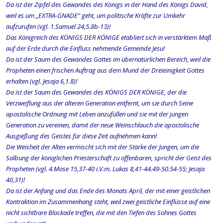
Da ist der Zipfel des Gewandes des Königs in der Hand des Königs David,
weil es um „EXTRA-GNADE“ geht, um politische Kräfte zur Umkehr
aufzurufen (vgl. 1.Samuel 24,5.8b-13)!
Das Königreich des KÖNIGS DER KÖNIGE etabliert sich in verstärktem Maß
auf der Erde durch die Einfluss nehmende Gemeinde Jesu!
Da ist der Saum des Gewandes Gottes im übernatürlichen Bereich, weil die
Propheten einen frischen Auftrag aus dem Mund der Dreieinigkeit Gottes
erhalten (vgl. Jesaja 6,1.8)!
Da ist der Saum des Gewandes des KÖNIGS DER KÖNIGE, der die
Verzweiflung aus der älteren Generation entfernt, um sie durch Seine
apostolische Ordnung mit Leben anzufüllen und sie mit der jungen
Generation zu vereinen, damit der neue Weinschlauch die apostolische
Ausgießung des Geistes für diese Zeit aufnehmen kann!
Die Weisheit der Alten vermischt sich mit der Stärke der Jungen, um die
Salbung der königlichen Priesterschaft zu offenbaren, spricht der Geist des
Propheten (vgl. 4.Mose 15,37-40 i.V.m. Lukas 8,41-44.49-50.54-55; Jesaja
40,31)!
Da ist der Anfang und das Ende des Monats April, der mit einer geistlichen
Kontraktion im Zusammenhang steht, weil zwei geistliche Einflüsse auf eine
nicht sichtbare Blockade treffen, die mit den Tiefen des Sohnes Gottes