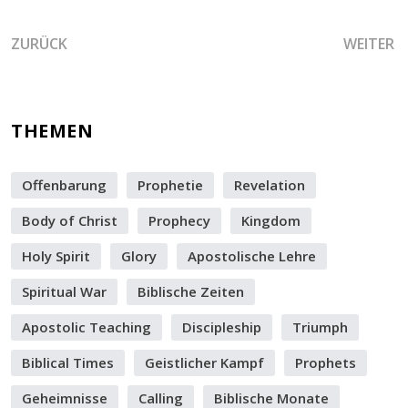
VORHERIGER BEITRAG: DIE BEZIEHUNGSEBENE DER HEILIG
NÄCHSTER
ZURÜCK
WEITER
THEMEN
Offenbarung
Prophetie
Revelation
Body of Christ
Prophecy
Kingdom
Holy Spirit
Glory
Apostolische Lehre
Spiritual War
Biblische Zeiten
Apostolic Teaching
Discipleship
Triumph
Biblical Times
Geistlicher Kampf
Prophets
Geheimnisse
Calling
Biblische Monate