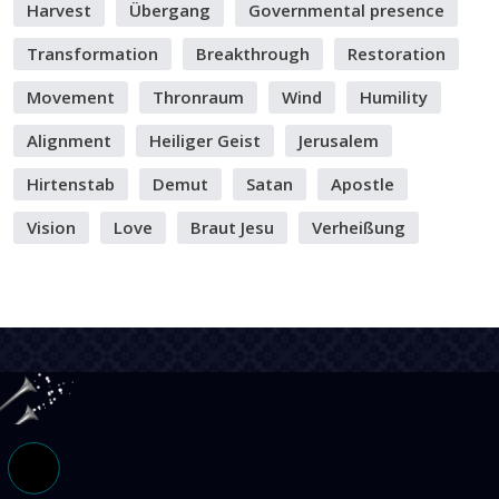
Harvest
Übergang
Governmental presence
Transformation
Breakthrough
Restoration
Movement
Thronraum
Wind
Humility
Alignment
Heiliger Geist
Jerusalem
Hirtenstab
Demut
Satan
Apostle
Vision
Love
Braut Jesu
Verheißung