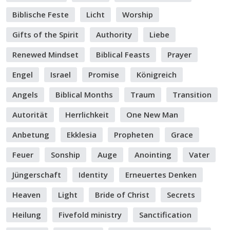
Biblische Feste
Licht
Worship
Gifts of the Spirit
Authority
Liebe
Renewed Mindset
Biblical Feasts
Prayer
Engel
Israel
Promise
Königreich
Angels
Biblical Months
Traum
Transition
Autorität
Herrlichkeit
One New Man
Anbetung
Ekklesia
Propheten
Grace
Feuer
Sonship
Auge
Anointing
Vater
Jüngerschaft
Identity
Erneuertes Denken
Heaven
Light
Bride of Christ
Secrets
Heilung
Fivefold ministry
Sanctification