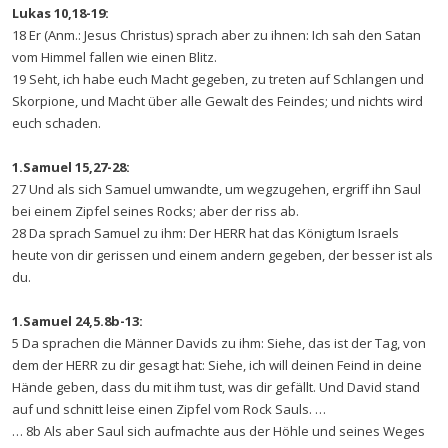
Lukas 10,18-19:
18 Er (Anm.: Jesus Christus) sprach aber zu ihnen: Ich sah den Satan
vom Himmel fallen wie einen Blitz.
19 Seht, ich habe euch Macht gegeben, zu treten auf Schlangen und
Skorpione, und Macht über alle Gewalt des Feindes; und nichts wird
euch schaden.
1.Samuel 15,27-28:
27 Und als sich Samuel umwandte, um wegzugehen, ergriff ihn Saul
bei einem Zipfel seines Rocks; aber der riss ab.
28 Da sprach Samuel zu ihm: Der HERR hat das Königtum Israels
heute von dir gerissen und einem andern gegeben, der besser ist als
du.
1.Samuel 24,5.8b-13:
5 Da sprachen die Männer Davids zu ihm: Siehe, das ist der Tag, von
dem der HERR zu dir gesagt hat: Siehe, ich will deinen Feind in deine
Hände geben, dass du mit ihm tust, was dir gefällt. Und David stand
auf und schnitt leise einen Zipfel vom Rock Sauls. …
… 8b Als aber Saul sich aufmachte aus der Höhle und seines Weges