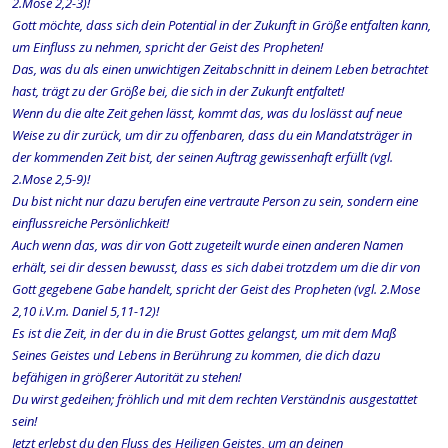
2.Mose 2,2-3)!
Gott möchte, dass sich dein Potential in der Zukunft in Größe entfalten kann,
um Einfluss zu nehmen, spricht der Geist des Propheten!
Das, was du als einen unwichtigen Zeitabschnitt in deinem Leben betrachtet
hast, trägt zu der Größe bei, die sich in der Zukunft entfaltet!
Wenn du die alte Zeit gehen lässt, kommt das, was du loslässt auf neue
Weise zu dir zurück, um dir zu offenbaren, dass du ein Mandatsträger in
der kommenden Zeit bist, der seinen Auftrag gewissenhaft erfüllt (vgl.
2.Mose 2,5-9)!
Du bist nicht nur dazu berufen eine vertraute Person zu sein, sondern eine
einflussreiche Persönlichkeit!
Auch wenn das, was dir von Gott zugeteilt wurde einen anderen Namen
erhält, sei dir dessen bewusst, dass es sich dabei trotzdem um die dir von
Gott gegebene Gabe handelt, spricht der Geist des Propheten (vgl. 2.Mose
2,10 i.V.m. Daniel 5,11-12)!
Es ist die Zeit, in der du in die Brust Gottes gelangst, um mit dem Maß
Seines Geistes und Lebens in Berührung zu kommen, die dich dazu
befähigen in größerer Autorität zu stehen!
Du wirst gedeihen; fröhlich und mit dem rechten Verständnis ausgestattet
sein!
Jetzt erlebst du den Fluss des Heiligen Geistes, um an deinen