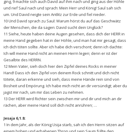
ging, 9 machte sich auch David auf ihm nach und ging aus der Höhle
und rief Saul nach und sprach: Mein Herr und König! Saul sah sich
um. Und David neigte sein Antlitz zur Erde und fiel nieder.
10 Und David sprach zu Saul: Warum hörst du auf das Geschwätz
der Menschen, die da sagen: David sucht dein Unglück?
11 Siehe, heute haben deine Augen gesehen, dass dich der HERR in
meine Hand gegeben hat in der Höhle, und man hat mir gesagt, dass
ich dich töten sollte. Aber ich habe dich verschont; denn ich dachte:
Ich will meine Hand nicht an meinen Herrn legen; denn er ist der
Gesalbte des HERRN.
12 Mein Vater, sieh doch hier den Zipfel deines Rocks in meiner
Hand! Dass ich den Zipfel von deinem Rock schnitt und dich nicht
tötete, daran erkenne und sieh, dass meine Hände rein sind von
Bosheit und Empörung. Ich habe mich nicht an dir versündigt; aber du
jagst mir nach, um mir das Leben zu nehmen.
13 Der HERR wird Richter sein zwischen mir und dir und mich an dir
rächen, aber meine Hand soll dich nicht anrühren; …
Jesaja 6,1.8:
1 In dem Jahr, als der König Usija starb, sah ich den Herrn sitzen auf
einem hohen und erhabenen Thron und sein Saum füllte den