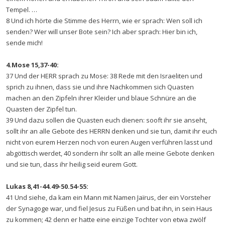
Tempel. …
8 Und ich hörte die Stimme des Herrn, wie er sprach: Wen soll ich
senden? Wer will unser Bote sein? Ich aber sprach: Hier bin ich,
sende mich!
4.Mose 15,37-40:
37 Und der HERR sprach zu Mose: 38 Rede mit den Israeliten und
sprich zu ihnen, dass sie und ihre Nachkommen sich Quasten
machen an den Zipfeln ihrer Kleider und blaue Schnüre an die
Quasten der Zipfel tun.
39 Und dazu sollen die Quasten euch dienen: sooft ihr sie anseht,
sollt ihr an alle Gebote des HERRN denken und sie tun, damit ihr euch
nicht von eurem Herzen noch von euren Augen verführen lasst und
abgöttisch werdet, 40 sondern ihr sollt an alle meine Gebote denken
und sie tun, dass ihr heilig seid eurem Gott.
Lukas 8,41-44.49-50.54-55:
41 Und siehe, da kam ein Mann mit Namen Jaïrus, der ein Vorsteher
der Synagoge war, und fiel Jesus zu Füßen und bat ihn, in sein Haus
zu kommen; 42 denn er hatte eine einzige Tochter von etwa zwölf