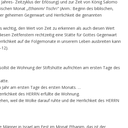
n Jahres- Zeitzyklus der Erlösung) und zur Zeit von König Salomo
blischen Monat
„Ethanim/ Tischri“
(Anm.: Beginn des biblischen,
iner geheimen Gegenwart und Herrlichkeit die genannten
es wichtig, den Wert von Zeit zu erkennen als auch diesen Wert
iesen Zeitfenstern rechtzeitig eine Stätte für Gottes Gegenwart
errlichkeit auf die Folgemonate in unserem Leben ausbreiten kann
-12).
ollst die Wohnung der Stiftshütte aufrichten am ersten Tage des
atte.
n Jahr am ersten Tage des ersten Monats.
…
errlichkeit des HERRN erfüllte die Wohnung.
ehen, weil die Wolke darauf ruhte und die Herrlichkeit des HERRN
 Männer in Israel am Fest im Monat Ethanim, das ist der