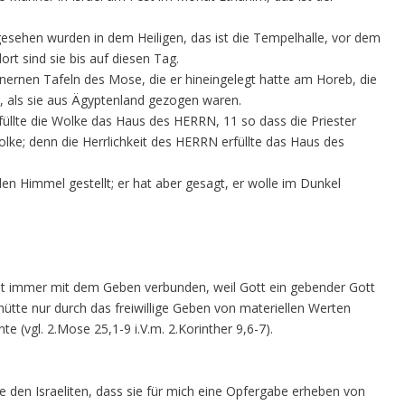
gesehen wurden in dem Heiligen, das ist die Tempelhalle, vor dem
rt sind sie bis auf diesen Tag.
einernen Tafeln des Mose, die er hineingelegt hatte am Horeb, die
, als sie aus Ägyptenland gezogen waren.
rfüllte die Wolke das Haus des HERRN, 11 so dass die Priester
lke; denn die Herrlichkeit des HERRN erfüllte das Haus des
n Himmel gestellt; er hat aber gesagt, er wolle im Dunkel
ist immer mit dem Geben verbunden, weil Gott ein gebender Gott
shütte nur durch das freiwillige Geben von materiellen Werten
e (vgl. 2.Mose 25,1-9 i.V.m. 2.Korinther 9,6-7).
 den Israeliten, dass sie für mich eine Opfergabe erheben von