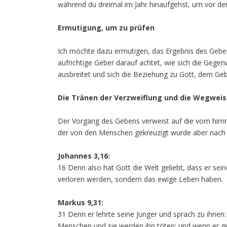
während du dreimal im Jahr hinaufgehst, um vor d
Ermutigung, um zu prüfen
Ich möchte dazu ermutigen, das Ergebnis des Geben
aufrichtige Geber darauf achtet, wie sich die Gege
ausbreitet und sich die Beziehung zu Gott, dem Geb
Die Tränen der Verzweiflung und die Wegwei
Der Vorgang des Gebens verweist auf die vom himmli
der von den Menschen gekreuzigt wurde aber nach dr
Johannes 3,16:
16 Denn also hat Gott die Welt geliebt, dass er sei
verloren werden, sondern das ewige Leben haben.
Markus 9,31:
31 Denn er lehrte seine Jünger und sprach zu ihne
Menschen und sie werden ihn töten; und wenn er get