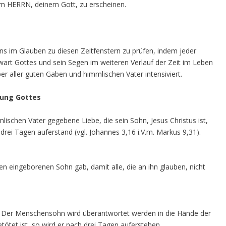
em HERRN, deinem Gott, zu erscheinen.
s im Glauben zu diesen Zeitfenstern zu prüfen, indem jeder
nwart Gottes und sein Segen im weiteren Verlauf der Zeit im Leben
er aller guten Gaben und himmlischen Vater intensiviert.
sung Gottes
schen Vater gegebene Liebe, die sein Sohn, Jesus Christus ist,
ei Tagen auferstand (vgl. Johannes 3,16 i.V.m. Markus 9,31).
nen eingeborenen Sohn gab, damit alle, die an ihn glauben, nicht
n: Der Menschensohn wird überantwortet werden in die Hände der
ötet ist, so wird er nach drei Tagen auferstehen.