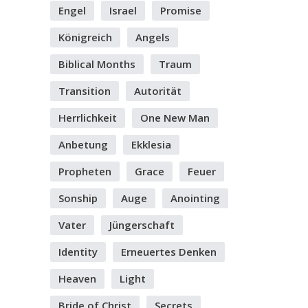
Engel
Israel
Promise
Königreich
Angels
Biblical Months
Traum
Transition
Autorität
Herrlichkeit
One New Man
Anbetung
Ekklesia
Propheten
Grace
Feuer
Sonship
Auge
Anointing
Vater
Jüngerschaft
Identity
Erneuertes Denken
Heaven
Light
Bride of Christ
Secrets