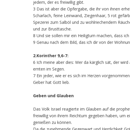
jedem, der es freiwillig gibt.
3 Das ist aber die Opfergabe, die ihr von ihnen erheb
Scharlach, feine Leinwand, Ziegenhaar, 5 rot gefärb
Spezerei zum Salböl und zu wohlriechendem Räuche
und zur Brusttasche.
8 Und sie sollen mir ein Heiligtum machen, dass ic
9 Genau nach dem Bild, das ich dir von der Wohnung
2.Korinther 9,6-7:
6 Ich meine aber dies: Wer da kärglich sät, der wird
ernten im Segen.
7 Ein jeder, wie er es sich im Herzen vorgenommen 
Geber hat Gott lieb.
Geben und Glauben
Das Volk Israel reagierte im Glauben auf die proph
freiwillig von ihrem Reichtum gegeben haben, um e
genießen zu können.
Da die zunehmende Gegenwart und Herrlichkeit Gott