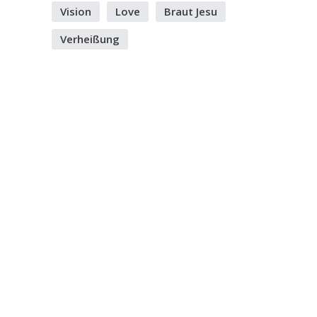
Vision
Love
Braut Jesu
Verheißung