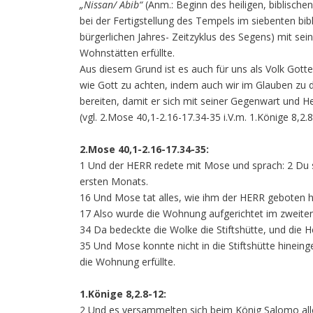
„Nissan/ Abib“
(Anm.: Beginn des heiligen, biblische
bei der Fertigstellung des Tempels im siebenten bi
bürgerlichen Jahres- Zeitzyklus des Segens) mit se
Wohnstätten erfüllte.
Aus diesem Grund ist es auch für uns als Volk Gott
wie Gott zu achten, indem auch wir im Glauben zu d
bereiten, damit er sich mit seiner Gegenwart und H
(vgl. 2.Mose 40,1-2.16-17.34-35 i.V.m. 1.Könige 8,2.8
2.Mose 40,1-2.16-17.34-35:
1 Und der HERR redete mit Mose und sprach: 2 Du s
ersten Monats.
16 Und Mose tat alles, wie ihm der HERR geboten h
17 Also wurde die Wohnung aufgerichtet im zweite
34 Da bedeckte die Wolke die Stiftshütte, und die H
35 Und Mose konnte nicht in die Stiftshütte hineing
die Wohnung erfüllte.
1.Könige 8,2.8-12:
2 Und es versammelten sich beim König Salomo alle