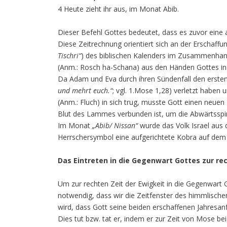
4 Heute zieht ihr aus, im Monat Abib.
Dieser Befehl Gottes bedeutet, dass es zuvor ein
Diese Zeitrechnung orientiert sich an der Erschaf
Tischri“
) des biblischen Kalenders im Zusammenhang 
(Anm.: Rosch ha-Schana) aus den Händen Gottes in
Da Adam und Eva durch ihren Sündenfall den ersten
und mehrt euch.“
; vgl. 1.Mose 1,28) verletzt haben
(Anm.: Fluch) in sich trug, musste Gott einen neuen
Blut des Lammes verbunden ist, um die Abwärtsspira
Im Monat
„Abib/ Nissan“
wurde das Volk Israel aus 
Herrschersymbol eine aufgerichtete Kobra auf dem 
Das Eintreten in die Gegenwart Gottes zur re
Um zur rechten Zeit der Ewigkeit in die Gegenwart G
notwendig, dass wir die Zeitfenster des himmlische
wird, dass Gott seine beiden erschaffenen Jahresan
Dies tut bzw. tat er, indem er zur Zeit von Mose bei