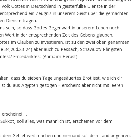
 Volk Gottes in Deutschland in geisterfüllte Dienste in der
r entsprechend ein Zeugnis in unserem Geist über die gemachten
en Dienste tragen.
bens sein, so dass Gottes Gegenwart in unserem Leben noch
en Wert in der entsprechenden Zeit des Gebens glauben.
Gottes im Glauben zu investieren, ist zu den zwei oben genannten
ose 34,20d.23-24) aber auch zu Pessach, Schawuot/ Pfingsten
nfest/ Erntedankfest (Anm.: im Herbst).
ten, dass du sieben Tage ungesäuertes Brot isst, wie ich dir
ist du aus Ägypten gezogen – erscheint aber nicht mit leeren
 erscheine! …
Sukkot) soll alles, was männlich ist, erscheinen vor dem
d dein Gebiet weit machen und niemand soll dein Land begehren,