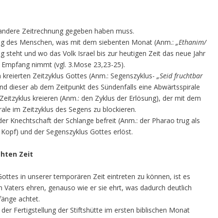
e andere Zeitrechnung gegeben haben muss.
fung des Menschen, was mit dem siebenten Monat (Anm.:
„Ethanim/
steht und wo das Volk Israel bis zur heutigen Zeit das neue Jahr
 Empfang nimmt (vgl. 3.Mose 23,23-25).
 kreierten Zeitzyklus Gottes (Anm.: Segenszyklus-
„Seid fruchtbar
 und dieser ab dem Zeitpunkt des Sündenfalls eine Abwärtsspirale
 Zeitzyklus kreieren (Anm.: den Zyklus der Erlösung), der mit dem
le im Zeitzyklus des Segens zu blockieren.
der Knechtschaft der Schlange befreit (Anm.: der Pharao trug als
Kopf) und der Segenszyklus Gottes erlöst.
chten Zeit
ottes in unserer temporären Zeit eintreten zu können, ist es
n Vaters ehren, genauso wie er sie ehrt, was dadurch deutlich
fänge achtet.
 der Fertigstellung der Stiftshütte im ersten biblischen Monat