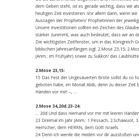
dem Geben steht, ist es gerade wichtig, dass wir als
heutigen Zeit investieren. Vor allem dann, wenn wi
Aussagen der Propheten/ Prophetinnen der jeweilig
Unsere Investitionen sollten ein Zeichen des Glau
stärker zunimmt, was auch bedeutet, dass wir an d
Die wichtigsten Zeitfenster, um in das Königreich 
biblischen Jahresanfängen (vgl. 2.Mose 23,15; 2.M
(Anm.: im Frühjahr) sowie zu Sukkot/ das Laubhütte
2.Mose 23,15:
15 Das Fest der Ungesäuerten Brote sollst du so hal
geboten habe, im Monat Abib, denn zu dieser Zeit b
Händen vor mir! –, …
2.Mose 34,20d.23-24:
… 20d Und dass niemand vor mir mit leeren Händen
23 Dreimal im Jahr (Anm.: 1.Pessach, 2.Schawuot, 3.
Herrscher, dem HERRN, dem Gott Israels.
24 Denn ich werde die Heiden vor dir ausstoßen un