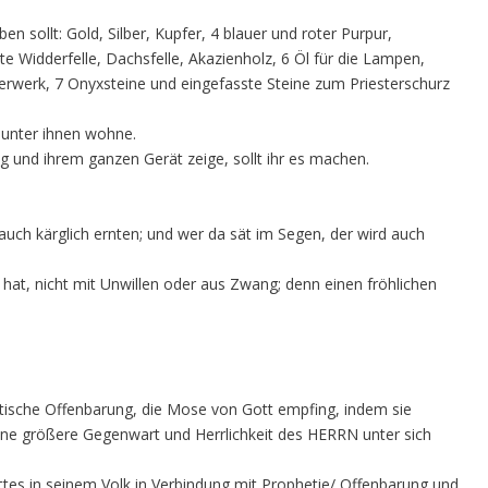
en sollt: Gold, Silber, Kupfer, 4 blauer und roter Purpur,
te Widderfelle, Dachsfelle, Akazienholz, 6 Öl für die Lampen,
rwerk, 7 Onyxsteine und eingefasste Steine zum Priesterschurz
h unter ihnen wohne.
 und ihrem ganzen Gerät zeige, sollt ihr es machen.
 auch kärglich ernten; und wer da sät im Segen, der wird auch
hat, nicht mit Unwillen oder aus Zwang; denn einen fröhlichen
etische Offenbarung, die Mose von Gott empfing, indem sie
ine größere Gegenwart und Herrlichkeit des HERRN unter sich
es in seinem Volk in Verbindung mit Prophetie/ Offenbarung und