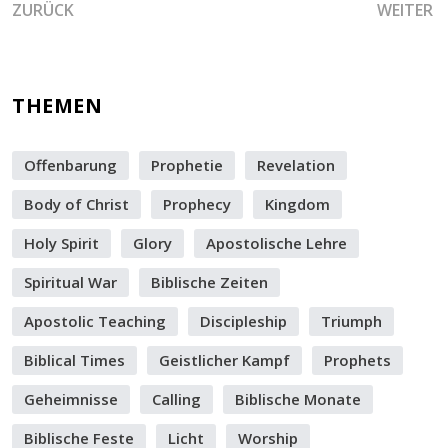
VORHERIGER BEITRAG: DIE 70. JAHRFEIER ISRAELS UND G
NÄCHSTE
ZURÜCK
WEITER
THEMEN
Offenbarung
Prophetie
Revelation
Body of Christ
Prophecy
Kingdom
Holy Spirit
Glory
Apostolische Lehre
Spiritual War
Biblische Zeiten
Apostolic Teaching
Discipleship
Triumph
Biblical Times
Geistlicher Kampf
Prophets
Geheimnisse
Calling
Biblische Monate
Biblische Feste
Licht
Worship