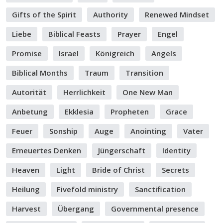
Gifts of the Spirit
Authority
Renewed Mindset
Liebe
Biblical Feasts
Prayer
Engel
Promise
Israel
Königreich
Angels
Biblical Months
Traum
Transition
Autorität
Herrlichkeit
One New Man
Anbetung
Ekklesia
Propheten
Grace
Feuer
Sonship
Auge
Anointing
Vater
Erneuertes Denken
Jüngerschaft
Identity
Heaven
Light
Bride of Christ
Secrets
Heilung
Fivefold ministry
Sanctification
Harvest
Übergang
Governmental presence