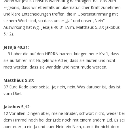
Wenn wir Jesus Christus wahrhaftig nachfolgen, hat das zum
Ergebnis, dass wir ebenfalls an übernatürlicher Kraft zunehmen
und klare Entscheidungen treffen, die in Übereinstimmung mit
seinem Wort sind, so dass unser „Ja“ und unser „Nein“
Auswirkung hat (vgl. Jesaja 40,31 i.V.m. Matthäus 5,37; Jakobus
5,12).
Jesaja 40,31:
… 31 aber die auf den HERRN harren, kriegen neue Kraft, dass
sie auffahren mit Flügeln wie Adler, dass sie laufen und nicht
matt werden, dass sie wandeln und nicht müde werden.
Matthäus 5,37:
37 Eure Rede aber sei: Ja, ja; nein, nein. Was darüber ist, das ist
vom Übel.
Jakobus 5,12:
12 Vor allen Dingen aber, meine Brüder, schwört nicht, weder bei
dem Himmel noch bei der Erde noch mit einem andern Eid. Es sei
aber euer Ja ein Ja und euer Nein ein Nein, damit ihr nicht dem