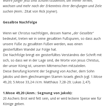
Wahre Jünger Jesu sind Schüler/Studenten, die immer lernen,
wachsen und mehr nach der Erkenntnis ihrer Berufungen und Ziele
suchen
(Anm.: Zitat von Rick Joyner).
Gesalbte Nachfolge
Wenn wir
Christus
nachfolgen, dessen Name
„der Gesalbte“
bedeutet, treten wir in seine gesalbten Fußspuren, so dass auch
unsere Füße zu gesalbten Füßen werden, was einen
geisterfüllten Wandel zur Folge hat.
Die Nachfolge bringt ein geisterfülltes Verständnis der Schrift mit
sich, so dass wir in der Lage sind, die Worte von Jesus Christus,
der unser König ist, unseren Mitmenschen mitzuteilen.
Diese Berufung kommt der Segnung von Ascher, dem Sohn
Jakobs und dem gleichnamigen Stamm Israels gleich (vgl. 1.Mose
49,20; 5.Mose 33,24 i.V.m. Matthäus 7,28-29; Lukas 2,47).
1.Mose 49,20 (Anm.: Segnung von Jakob):
20 Aschers Brot wird fett sein, und er wird leckere Speise wie für
Könige geben.