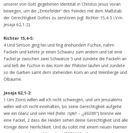
unserer von Gott gegebenen Identität in Christus Jesus voran
bewegen, um die „Erntefelder“ des Feindes mit dem Maßstab
der Gerechtigkeit Gottes zu zerstören (vgl. Richter 15,4-5 i.V.m.
Jesaja 62,1-2).
Richter 15,4-5:
4 Und Simson ging hin und fing dreihundert Füchse, nahm
Fackeln und kehrte je einen Schwanz zum andern und tat eine
Fackel je zwischen zwei Schwänze 5 und zündete die Fackeln an
und ließ die Füchse in das Korn der Philister laufen und zündete
so die Garben samt dem stehenden Korn an und Weinberge und
Ölbäume.
Jesaja 62,1-2:
1 Um Zions willen will ich nicht schweigen, und um Jerusalems
willen will ich nicht innehalten, bis seine Gerechtigkeit aufgehe
wie ein Glanz und sein Heil (hebr. יְשׁוּעָה –
„jěšû’āh“
) brenne wie
eine Fackel, 2 dass die Heiden sehen deine Gerechtigkeit und alle
Könige deine Herrlichkeit. Und du sollst mit einem neuen Namen