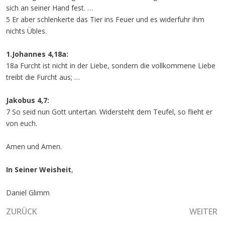
sich an seiner Hand fest. …
5 Er aber schlenkerte das Tier ins Feuer und es widerfuhr ihm
nichts Übles.
1.Johannes 4,18a:
18a Furcht ist nicht in der Liebe, sondern die vollkommene Liebe
treibt die Furcht aus; …
Jakobus 4,7:
7 So seid nun Gott untertan. Widersteht dem Teufel, so flieht er
von euch.
Amen und Amen.
In Seiner Weisheit
,
Daniel Glimm
VORHERIGER BEITRAG: DIE AUSWIRKUNG DER ZUNGE UND
NÄCHSTE
ZURÜCK
WEITER