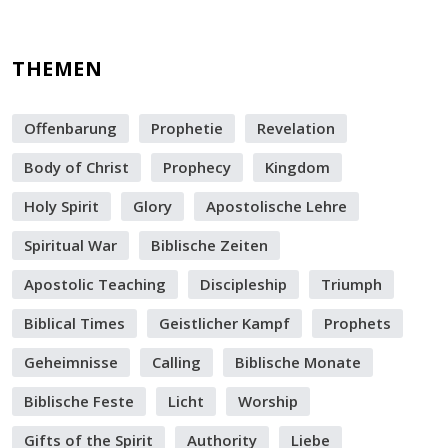
THEMEN
Offenbarung
Prophetie
Revelation
Body of Christ
Prophecy
Kingdom
Holy Spirit
Glory
Apostolische Lehre
Spiritual War
Biblische Zeiten
Apostolic Teaching
Discipleship
Triumph
Biblical Times
Geistlicher Kampf
Prophets
Geheimnisse
Calling
Biblische Monate
Biblische Feste
Licht
Worship
Gifts of the Spirit
Authority
Liebe