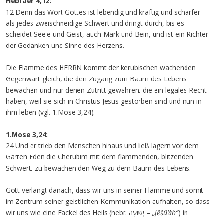
Hebräer 4,12:
12 Denn das Wort Gottes ist lebendig und kräftig und schärfer
als jedes zweischneidige Schwert und dringt durch, bis es
scheidet Seele und Geist, auch Mark und Bein, und ist ein Richter
der Gedanken und Sinne des Herzens.
Die Flamme des HERRN kommt der kerubischen wachenden
Gegenwart gleich, die den Zugang zum Baum des Lebens
bewachen und nur denen Zutritt gewähren, die ein legales Recht
haben, weil sie sich in Christus Jesus gestorben sind und nun in
ihm leben (vgl. 1.Mose 3,24).
1.Mose 3,24:
24 Und er trieb den Menschen hinaus und ließ lagern vor dem
Garten Eden die Cherubim mit dem flammenden, blitzenden
Schwert, zu bewachen den Weg zu dem Baum des Lebens.
Gott verlangt danach, dass wir uns in seiner Flamme und somit
im Zentrum seiner geistlichen Kommunikation aufhalten, so dass
wir uns wie eine Fackel des Heils (hebr. יְשׁוּעָה –
„jěšû’āh“
) in