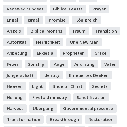
Renewed Mindset
Biblical Feasts
Prayer
Engel
Israel
Promise
Königreich
Angels
Biblical Months
Traum
Transition
Autorität
Herrlichkeit
One New Man
Anbetung
Ekklesia
Propheten
Grace
Feuer
Sonship
Auge
Anointing
Vater
Jüngerschaft
Identity
Erneuertes Denken
Heaven
Light
Bride of Christ
Secrets
Heilung
Fivefold ministry
Sanctification
Harvest
Übergang
Governmental presence
Transformation
Breakthrough
Restoration