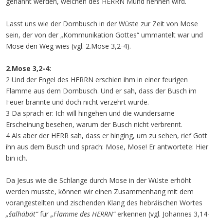
genannt werden, welchen des HERRN Mund nennen wird.
Lasst uns wie der Dornbusch in der Wüste zur Zeit von Mose
sein, der von der „Kommunikation Gottes“ ummantelt war und
Mose den Weg wies (vgl. 2.Mose 3,2-4).
2.Mose 3,2-4:
2 Und der Engel des HERRN erschien ihm in einer feurigen
Flamme aus dem Dornbusch. Und er sah, dass der Busch im
Feuer brannte und doch nicht verzehrt wurde.
3 Da sprach er: Ich will hingehen und die wundersame
Erscheinung besehen, warum der Busch nicht verbrennt.
4 Als aber der HERR sah, dass er hinging, um zu sehen, rief Gott
ihn aus dem Busch und sprach: Mose, Mose! Er antwortete: Hier
bin ich.
Da Jesus wie die Schlange durch Mose in der Wüste erhöht
werden musste, können wir einen Zusammenhang mit dem
vorangestellten und zischenden Klang des hebräischen Wortes
„šalhäbät“
für
„Flamme des HERRN“
erkennen (vgl. Johannes 3,14-