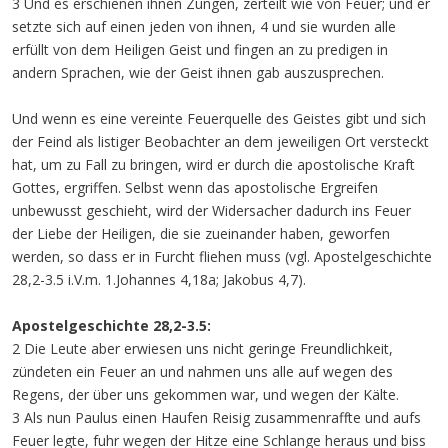
3 Und es erschienen ihnen Zungen, zerteilt wie von Feuer; und er
setzte sich auf einen jeden von ihnen, 4 und sie wurden alle
erfüllt von dem Heiligen Geist und fingen an zu predigen in
andern Sprachen, wie der Geist ihnen gab auszusprechen.
Und wenn es eine vereinte Feuerquelle des Geistes gibt und sich
der Feind als listiger Beobachter an dem jeweiligen Ort versteckt
hat, um zu Fall zu bringen, wird er durch die apostolische Kraft
Gottes, ergriffen. Selbst wenn das apostolische Ergreifen
unbewusst geschieht, wird der Widersacher dadurch ins Feuer
der Liebe der Heiligen, die sie zueinander haben, geworfen
werden, so dass er in Furcht fliehen muss (vgl. Apostelgeschichte
28,2-3.5 i.V.m. 1.Johannes 4,18a; Jakobus 4,7).
Apostelgeschichte 28,2-3.5:
2 Die Leute aber erwiesen uns nicht geringe Freundlichkeit,
zündeten ein Feuer an und nahmen uns alle auf wegen des
Regens, der über uns gekommen war, und wegen der Kälte.
3 Als nun Paulus einen Haufen Reisig zusammenraffte und aufs
Feuer legte, fuhr wegen der Hitze eine Schlange heraus und biss