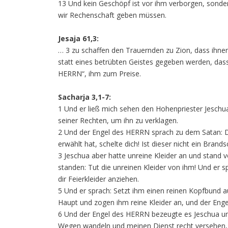
13 Und kein Geschöpf ist vor ihm verborgen, sonde
wir Rechenschaft geben müssen.
Jesaja 61,3:
… 3 zu schaffen den Trauernden zu Zion, dass ihne
statt eines betrübten Geistes gegeben werden, das
HERRN“, ihm zum Preise.
Sacharja 3,1-7:
1 Und er ließ mich sehen den Hohenpriester Jeschu
seiner Rechten, um ihn zu verklagen.
2 Und der Engel des HERRN sprach zu dem Satan: De
erwählt hat, schelte dich! Ist dieser nicht ein Brand
3 Jeschua aber hatte unreine Kleider an und stand 
standen: Tut die unreinen Kleider von ihm! Und er s
dir Feierkleider anziehen.
5 Und er sprach: Setzt ihm einen reinen Kopfbund a
Haupt und zogen ihm reine Kleider an, und der Eng
6 Und der Engel des HERRN bezeugte es Jeschua und
Wegen wandeln und meinen Dienst recht versehen, 