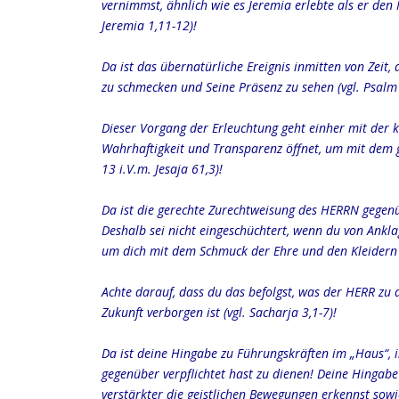
vernimmst, ähnlich wie es Jeremia erlebte als er den
Jeremia 1,11-12)!
Da ist das übernatürliche Ereignis inmitten von Zeit,
zu schmecken und Seine Präsenz zu sehen (vgl. Psalm 
Dieser Vorgang der Erleuchtung geht einher mit der k
Wahrhaftigkeit und Transparenz öffnet, um mit dem g
13 i.V.m. Jesaja 61,3)!
Da ist die gerechte Zurechtweisung des HERRN gegen
Deshalb sei nicht eingeschüchtert, wenn du von Anklage
um dich mit dem Schmuck der Ehre und den Kleidern 
Achte darauf, dass du das befolgst, was der HERR zu d
Zukunft verborgen ist (vgl. Sacharja 3,1-7)!
Da ist deine Hingabe zu Führungskräften im „Haus“, i
gegenüber verpflichtet hast zu dienen! Deine Hingabe
verstärkter die geistlichen Bewegungen erkennst sow