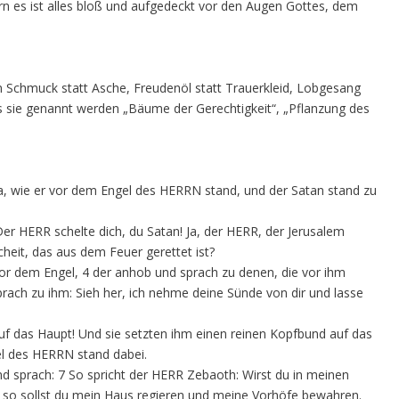
rn es ist alles bloß und aufgedeckt vor den Augen Gottes, dem
n Schmuck statt Asche, Freudenöl statt Trauerkleid, Lobgesang
s sie genannt werden „Bäume der Gerechtigkeit“, „Pflanzung des
a, wie er vor dem Engel des HERRN stand, und der Satan stand zu
r HERR schelte dich, du Satan! Ja, der HERR, der Jerusalem
scheit, das aus dem Feuer gerettet ist?
vor dem Engel, 4 der anhob und sprach zu denen, die vor ihm
prach zu ihm: Sieh her, ich nehme deine Sünde von dir und lasse
uf das Haupt! Und sie setzten ihm einen reinen Kopfbund auf das
el des HERRN stand dabei.
 sprach: 7 So spricht der HERR Zebaoth: Wirst du in meinen
so sollst du mein Haus regieren und meine Vorhöfe bewahren.