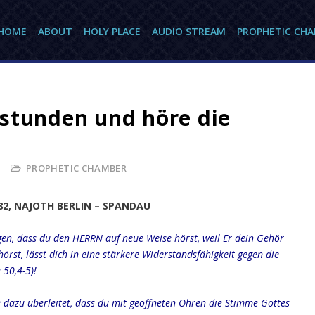
HOME
ABOUT
HOLY PLACE
AUDIO STREAM
PROPHETIC CH
stunden und höre die
PROPHETIC CHAMBER
782, NAJOTH BERLIN – SPANDAU
gen, dass du den HERRN auf neue Weise hörst, weil Er dein Gehör
hörst, lässt dich in eine stärkere Widerstandsfähigkeit gegen die
 50,4-5)!
e dazu überleitet, dass du mit geöffneten Ohren die Stimme Gottes