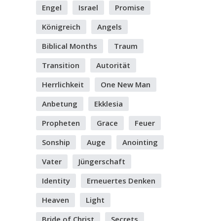
Engel
Israel
Promise
Königreich
Angels
Biblical Months
Traum
Transition
Autorität
Herrlichkeit
One New Man
Anbetung
Ekklesia
Propheten
Grace
Feuer
Sonship
Auge
Anointing
Vater
Jüngerschaft
Identity
Erneuertes Denken
Heaven
Light
Bride of Christ
Secrets