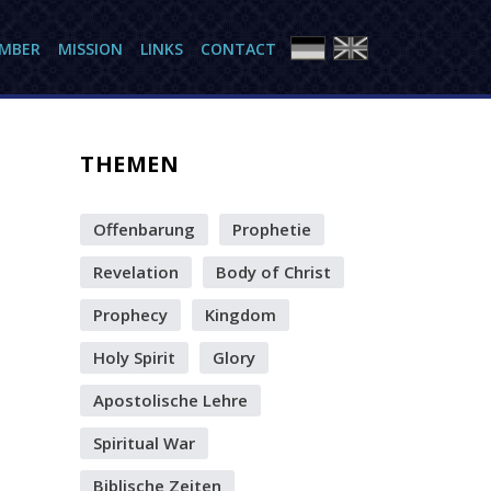
AMBER
MISSION
LINKS
CONTACT
THEMEN
Offenbarung
Prophetie
Revelation
Body of Christ
Prophecy
Kingdom
Holy Spirit
Glory
Apostolische Lehre
Spiritual War
Biblische Zeiten