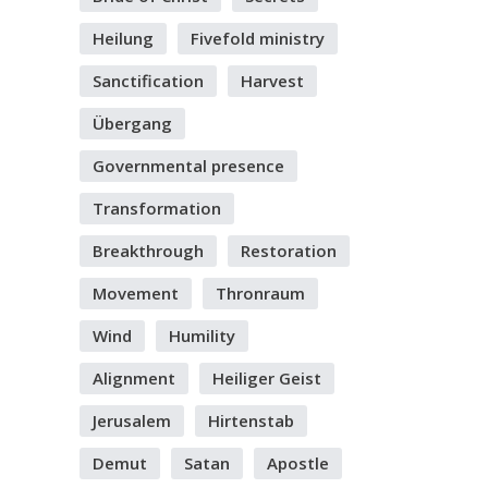
Heilung
Fivefold ministry
Sanctification
Harvest
Übergang
BEITRAG: LIEBEN WIR JESUS CHRISTUS WIRKLICH?
Governmental presence
Transformation
Breakthrough
Restoration
Movement
Thronraum
Wind
Humility
Alignment
Heiliger Geist
Jerusalem
Hirtenstab
Demut
Satan
Apostle