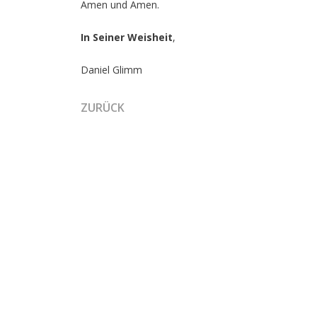
Amen und Amen.
In Seiner Weisheit
,
Daniel Glimm
VORHERIGER BEITRAG: EIN PARADIGMENWECHS
ZURÜCK