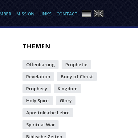
AMBER
MISSION
LINKS
CONTACT
THEMEN
Offenbarung
Prophetie
Revelation
Body of Christ
Prophecy
Kingdom
Holy Spirit
Glory
Apostolische Lehre
Spiritual War
Biblische Zeiten