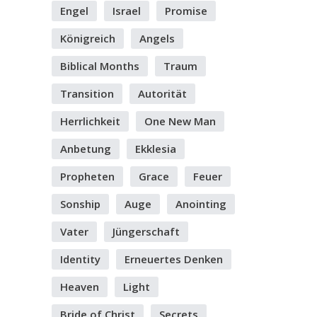
Engel
Israel
Promise
Königreich
Angels
Biblical Months
Traum
Transition
Autorität
Herrlichkeit
One New Man
Anbetung
Ekklesia
Propheten
Grace
Feuer
Sonship
Auge
Anointing
Vater
Jüngerschaft
Identity
Erneuertes Denken
Heaven
Light
Bride of Christ
Secrets