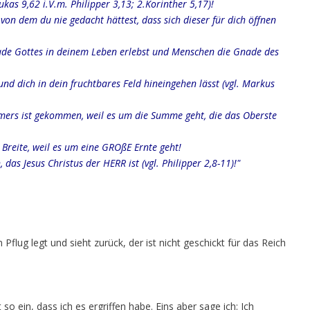
ukas 9,62 i.V.m. Philipper 3,13; 2.Korinther 5,17)!
 von dem du nie gedacht hättest, dass sich dieser für dich öffnen
Gnade Gottes in deinem Leben erlebst und Menschen die Gnade des
 und dich in dein fruchtbares Feld hineingehen lässt (vgl. Markus
ommers ist gekommen, weil es um die Summe geht, die das Oberste
 Breite, weil es um eine GROßE Ernte geht!
das Jesus Christus der HERR ist (vgl. Philipper 2,8-11)!"
flug legt und sieht zurück, der ist nicht geschickt für das Reich
so ein, dass ich es ergriffen habe. Eins aber sage ich: Ich