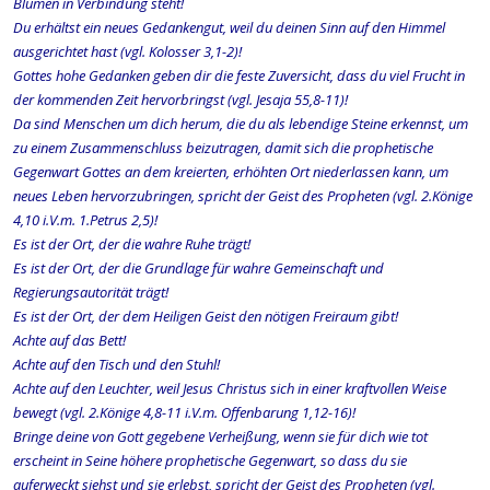
Blumen in Verbindung steht!
Du erhältst ein neues Gedankengut, weil du deinen Sinn auf den Himmel
ausgerichtet hast (vgl. Kolosser 3,1-2)!
Gottes hohe Gedanken geben dir die feste Zuversicht, dass du viel Frucht in
der kommenden Zeit hervorbringst (vgl. Jesaja 55,8-11)!
Da sind Menschen um dich herum, die du als lebendige Steine erkennst, um
zu einem Zusammenschluss beizutragen, damit sich die prophetische
Gegenwart Gottes an dem kreierten, erhöhten Ort niederlassen kann, um
neues Leben hervorzubringen, spricht der Geist des Propheten (vgl. 2.Könige
4,10 i.V.m. 1.Petrus 2,5)!
Es ist der Ort, der die wahre Ruhe trägt!
Es ist der Ort, der die Grundlage für wahre Gemeinschaft und
Regierungsautorität trägt!
Es ist der Ort, der dem Heiligen Geist den nötigen Freiraum gibt!
Achte auf das Bett!
Achte auf den Tisch und den Stuhl!
Achte auf den Leuchter, weil Jesus Christus sich in einer kraftvollen Weise
bewegt (vgl. 2.Könige 4,8-11 i.V.m. Offenbarung 1,12-16)!
Bringe deine von Gott gegebene Verheißung, wenn sie für dich wie tot
erscheint in Seine höhere prophetische Gegenwart, so dass du sie
auferweckt siehst und sie erlebst, spricht der Geist des Propheten (vgl.