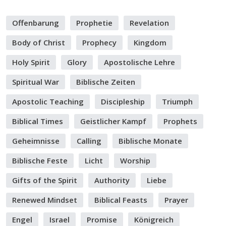
Offenbarung
Prophetie
Revelation
Body of Christ
Prophecy
Kingdom
Holy Spirit
Glory
Apostolische Lehre
Spiritual War
Biblische Zeiten
Apostolic Teaching
Discipleship
Triumph
Biblical Times
Geistlicher Kampf
Prophets
Geheimnisse
Calling
Biblische Monate
Biblische Feste
Licht
Worship
Gifts of the Spirit
Authority
Liebe
Renewed Mindset
Biblical Feasts
Prayer
Engel
Israel
Promise
Königreich