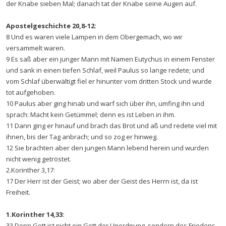
der Knabe sieben Mal; danach tat der Knabe seine Augen auf.
Apostelgeschichte 20,8-12:
8 Und es waren viele Lampen in dem Obergemach, wo wir
versammelt waren.
9 Es saß aber ein junger Mann mit Namen Eutychus in einem Fenster
und sank in einen tiefen Schlaf, weil Paulus so lange redete; und
vom Schlaf überwältigt fiel er hinunter vom dritten Stock und wurde
tot aufgehoben.
10 Paulus aber ging hinab und warf sich über ihn, umfing ihn und
sprach: Macht kein Getümmel; denn es ist Leben in ihm.
11 Dann ging er hinauf und brach das Brot und aß und redete viel mit
ihnen, bis der Tag anbrach; und so zog er hinweg.
12 Sie brachten aber den jungen Mann lebend herein und wurden
nicht wenig getröstet.
2.Korinther 3,17:
17 Der Herr ist der Geist; wo aber der Geist des Herrn ist, da ist
Freiheit.
1.Korinther 14,33:
33 Denn Gott ist nicht ein Gott der Unordnung, sondern des Friedens.