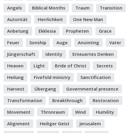
Angels
Biblical Months
Traum
Transition
Autorität
Herrlichkeit
One New Man
Anbetung
Ekklesia
Propheten
Grace
Feuer
Sonship
Auge
Anointing
Vater
Jüngerschaft
Identity
Erneuertes Denken
Heaven
Light
Bride of Christ
Secrets
Heilung
Fivefold ministry
Sanctification
Harvest
Übergang
Governmental presence
Transformation
Breakthrough
Restoration
Movement
Thronraum
Wind
Humility
Alignment
Heiliger Geist
Jerusalem