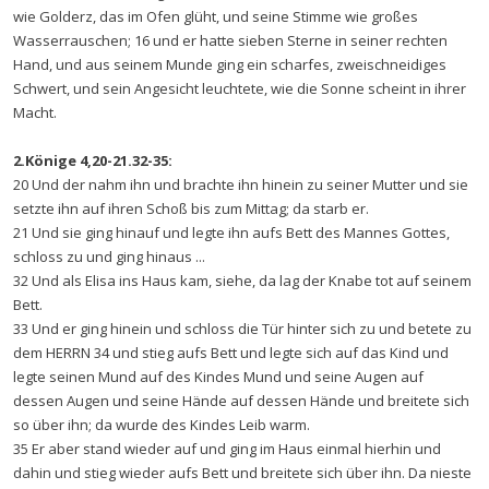
wie Golderz, das im Ofen glüht, und seine Stimme wie großes
Wasserrauschen; 16 und er hatte sieben Sterne in seiner rechten
Hand, und aus seinem Munde ging ein scharfes, zweischneidiges
Schwert, und sein Angesicht leuchtete, wie die Sonne scheint in ihrer
Macht.
2.Könige 4,20-21.32-35:
20 Und der nahm ihn und brachte ihn hinein zu seiner Mutter und sie
setzte ihn auf ihren Schoß bis zum Mittag; da starb er.
21 Und sie ging hinauf und legte ihn aufs Bett des Mannes Gottes,
schloss zu und ging hinaus ...
32 Und als Elisa ins Haus kam, siehe, da lag der Knabe tot auf seinem
Bett.
33 Und er ging hinein und schloss die Tür hinter sich zu und betete zu
dem HERRN 34 und stieg aufs Bett und legte sich auf das Kind und
legte seinen Mund auf des Kindes Mund und seine Augen auf
dessen Augen und seine Hände auf dessen Hände und breitete sich
so über ihn; da wurde des Kindes Leib warm.
35 Er aber stand wieder auf und ging im Haus einmal hierhin und
dahin und stieg wieder aufs Bett und breitete sich über ihn. Da nieste