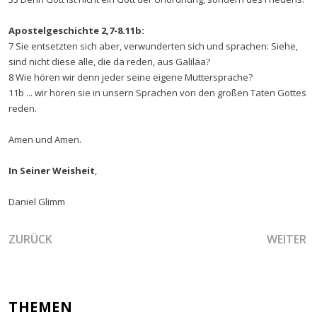
Apostelgeschichte 2,7-8.11b:
7 Sie entsetzten sich aber, verwunderten sich und sprachen: Siehe,
sind nicht diese alle, die da reden, aus Galiläa?
8 Wie hören wir denn jeder seine eigene Muttersprache?
11b ... wir hören sie in unsern Sprachen von den großen Taten Gottes
reden.
Amen und Amen.
In Seiner Weisheit
,
Daniel Glimm
VORHERIGER BEITRAG: DIE KRAFT DES ZEUGNISSES BRING
NÄCHSTE
ZURÜCK
WEITER
THEMEN