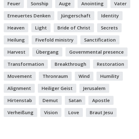
Feuer
Sonship
Auge
Anointing
Vater
Erneuertes Denken
Jüngerschaft
Identity
Heaven
Light
Bride of Christ
Secrets
Heilung
Fivefold ministry
Sanctification
Harvest
Übergang
Governmental presence
Transformation
Breakthrough
Restoration
Movement
Thronraum
Wind
Humility
Alignment
Heiliger Geist
Jerusalem
Hirtenstab
Demut
Satan
Apostle
Verheißung
Vision
Love
Braut Jesu