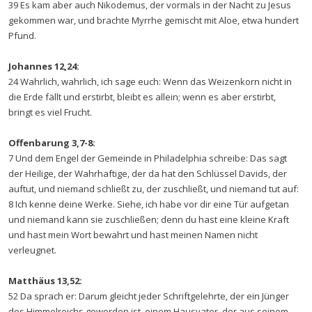
39 Es kam aber auch Nikodemus, der vormals in der Nacht zu Jesus
gekommen war, und brachte Myrrhe gemischt mit Aloe, etwa hundert
Pfund.
Johannes 12,24:
24 Wahrlich, wahrlich, ich sage euch: Wenn das Weizenkorn nicht in
die Erde fällt und erstirbt, bleibt es allein; wenn es aber erstirbt,
bringt es viel Frucht.
Offenbarung 3,7-8:
7 Und dem Engel der Gemeinde in Philadelphia schreibe: Das sagt
der Heilige, der Wahrhaftige, der da hat den Schlüssel Davids, der
auftut, und niemand schließt zu, der zuschließt, und niemand tut auf:
8 Ich kenne deine Werke. Siehe, ich habe vor dir eine Tür aufgetan
und niemand kann sie zuschließen; denn du hast eine kleine Kraft
und hast mein Wort bewahrt und hast meinen Namen nicht
verleugnet.
Matthäus 13,52:
52 Da sprach er: Darum gleicht jeder Schriftgelehrte, der ein Jünger
des Himmelreichs geworden ist, einem Hausvater, der aus seinem