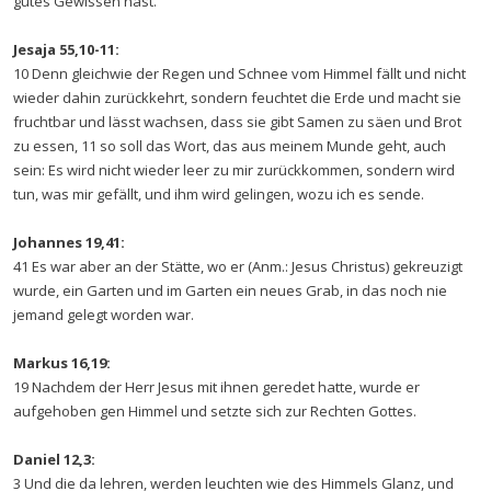
gutes Gewissen hast.
Jesaja 55,10-11:
10 Denn gleichwie der Regen und Schnee vom Himmel fällt und nicht
wieder dahin zurückkehrt, sondern feuchtet die Erde und macht sie
fruchtbar und lässt wachsen, dass sie gibt Samen zu säen und Brot
zu essen, 11 so soll das Wort, das aus meinem Munde geht, auch
sein: Es wird nicht wieder leer zu mir zurückkommen, sondern wird
tun, was mir gefällt, und ihm wird gelingen, wozu ich es sende.
Johannes 19,41:
41 Es war aber an der Stätte, wo er (Anm.: Jesus Christus) gekreuzigt
wurde, ein Garten und im Garten ein neues Grab, in das noch nie
jemand gelegt worden war.
Markus 16,19:
19 Nachdem der Herr Jesus mit ihnen geredet hatte, wurde er
aufgehoben gen Himmel und setzte sich zur Rechten Gottes.
Daniel 12,3:
3 Und die da lehren, werden leuchten wie des Himmels Glanz, und