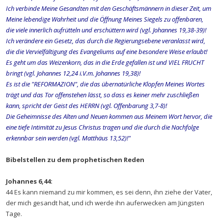
Ich verbinde Meine Gesandten mit den Geschäftsmännern in dieser Zeit, um
Meine lebendige Wahrheit und die Öffnung Meines Siegels zu offenbaren,
die viele innerlich aufrütteln und erschüttern wird (vgl. Johannes 19,38-39)!
Ich verändere ein Gesetz, das durch die Regierungsebene veranlasst wird,
die die Vervielfältigung des Evangeliums auf eine besondere Weise erlaubt!
Es geht um das Weizenkorn, das in die Erde gefallen ist und VIEL FRUCHT
bringt (vgl. Johannes 12,24 i.V.m. Johannes 19,38)!
Es ist die "REFORMAZION", die das übernatürliche Klopfen Meines Wortes
trägt und das Tor offenstehen lässt, so dass es keiner mehr zuschließen
kann, spricht der Geist des HERRN (vgl. Offenbarung 3,7-8)!
Die Geheimnisse des Alten und Neuen kommen aus Meinem Wort hervor, die
eine tiefe Intimität zu Jesus Christus tragen und die durch die Nachfolge
erkennbar sein werden (vgl. Matthäus 13,52)!"
Bibelstellen zu dem prophetischen Reden
Johannes 6,44:
44 Es kann niemand zu mir kommen, es sei denn, ihn ziehe der Vater,
der mich gesandt hat, und ich werde ihn auferwecken am Jüngsten
Tage.