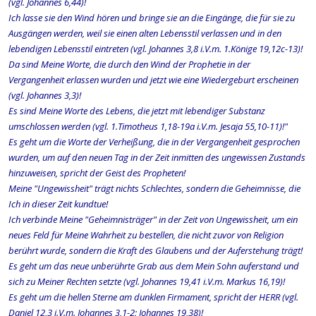
(vgl. Johannes 6,44)!
Ich lasse sie den Wind hören und bringe sie an die Eingänge, die für sie zu
Ausgängen werden, weil sie einen alten Lebensstil verlassen und in den
lebendigen Lebensstil eintreten (vgl. Johannes 3,8 i.V.m. 1.Könige 19,12c-13)!
Da sind Meine Worte, die durch den Wind der Prophetie in der
Vergangenheit erlassen wurden und jetzt wie eine Wiedergeburt erscheinen
(vgl. Johannes 3,3)!
Es sind Meine Worte des Lebens, die jetzt mit lebendiger Substanz
umschlossen werden (vgl. 1.Timotheus 1,18-19a i.V.m. Jesaja 55,10-11)!"
Es geht um die Worte der Verheißung, die in der Vergangenheit gesprochen
wurden, um auf den neuen Tag in der Zeit inmitten des ungewissen Zustands
hinzuweisen, spricht der Geist des Propheten!
Meine "Ungewissheit" trägt nichts Schlechtes, sondern die Geheimnisse, die
Ich in dieser Zeit kundtue!
Ich verbinde Meine "Geheimnisträger" in der Zeit von Ungewissheit, um ein
neues Feld für Meine Wahrheit zu bestellen, die nicht zuvor von Religion
berührt wurde, sondern die Kraft des Glaubens und der Auferstehung trägt!
Es geht um das neue unberührte Grab aus dem Mein Sohn auferstand und
sich zu Meiner Rechten setzte (vgl. Johannes 19,41 i.V.m. Markus 16,19)!
Es geht um die hellen Sterne am dunklen Firmament, spricht der HERR (vgl.
Daniel 12,3 i.V.m. Johannes 3,1-2; Johannes 19,38)!