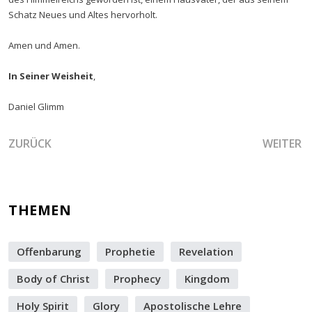
Schatz Neues und Altes hervorholt.
Amen und Amen.
In Seiner Weisheit
,
Daniel Glimm
VORHERIGER BEITRAG: VERRAT MUSS GEHEN UND LOBPREI
NÄCHSTE
ZURÜCK
WEITER
THEMEN
Offenbarung
Prophetie
Revelation
Body of Christ
Prophecy
Kingdom
Holy Spirit
Glory
Apostolische Lehre