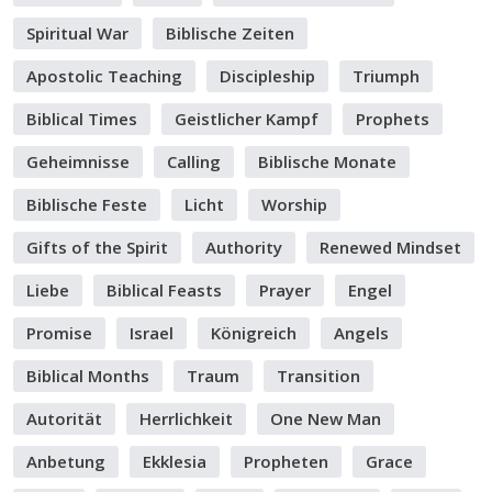
Spiritual War
Biblische Zeiten
Apostolic Teaching
Discipleship
Triumph
Biblical Times
Geistlicher Kampf
Prophets
Geheimnisse
Calling
Biblische Monate
Biblische Feste
Licht
Worship
Gifts of the Spirit
Authority
Renewed Mindset
Liebe
Biblical Feasts
Prayer
Engel
Promise
Israel
Königreich
Angels
Biblical Months
Traum
Transition
Autorität
Herrlichkeit
One New Man
Anbetung
Ekklesia
Propheten
Grace