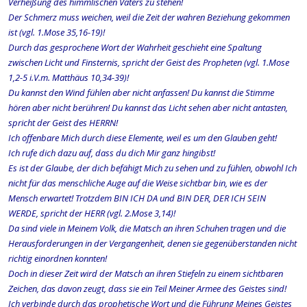
Verheißung des himmlischen Vaters zu stehen!
Der Schmerz muss weichen, weil die Zeit der wahren Beziehung gekommen
ist (vgl. 1.Mose 35,16-19)!
Durch das gesprochene Wort der Wahrheit geschieht eine Spaltung
zwischen Licht und Finsternis, spricht der Geist des Propheten (vgl. 1.Mose
1,2-5 i.V.m. Matthäus 10,34-39)!
Du kannst den Wind fühlen aber nicht anfassen! Du kannst die Stimme
hören aber nicht berühren! Du kannst das Licht sehen aber nicht antasten,
spricht der Geist des HERRN!
Ich offenbare Mich durch diese Elemente, weil es um den Glauben geht!
Ich rufe dich dazu auf, dass du dich Mir ganz hingibst!
Es ist der Glaube, der dich befähigt Mich zu sehen und zu fühlen, obwohl Ich
nicht für das menschliche Auge auf die Weise sichtbar bin, wie es der
Mensch erwartet! Trotzdem BIN ICH DA und BIN DER, DER ICH SEIN
WERDE, spricht der HERR (vgl. 2.Mose 3,14)!
Da sind viele in Meinem Volk, die Matsch an ihren Schuhen tragen und die
Herausforderungen in der Vergangenheit, denen sie gegenüberstanden nicht
richtig einordnen konnten!
Doch in dieser Zeit wird der Matsch an ihren Stiefeln zu einem sichtbaren
Zeichen, das davon zeugt, dass sie ein Teil Meiner Armee des Geistes sind!
Ich verbinde durch das prophetische Wort und die Führung Meines Geistes