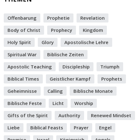
Offenbarung
Prophetie
Revelation
Body of Christ
Prophecy
Kingdom
Holy Spirit
Glory
Apostolische Lehre
Spiritual War
Biblische Zeiten
Apostolic Teaching
Discipleship
Triumph
Biblical Times
Geistlicher Kampf
Prophets
Geheimnisse
Calling
Biblische Monate
Biblische Feste
Licht
Worship
Gifts of the Spirit
Authority
Renewed Mindset
Liebe
Biblical Feasts
Prayer
Engel
Promise
Israel
Königreich
Angels