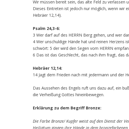
Wir müssen bereit sein, das alte Feld zu verlassen 
Dieses Eintreten ist jedoch nur möglich, wenn wir e
Hebräer 12,14).
Psalm 24,3-6:
3 Wer darf auf des HERRN Berg gehen, und wer darf 
4 Wer unschuldige Hände hat und reinen Herzens ist,
schwört: 5 der wird den Segen vom HERRN empfange
6 Das ist das Geschlecht, das nach ihm fragt, das da
Hebräer 12,14:
14 Jagt dem Frieden nach mit jedermann und der Hei
Das Aussehen des Engels ruft uns dazu auf, ein buß
die Verheißung Gottes hineinbewegen.
Erklärung zu dem Begriff Bronze:
Die Farbe Bronze/ Kupfer weist auf den Dienst der Ve
Heiligtum gingen ihre Hände in dem bronzefarbenen b