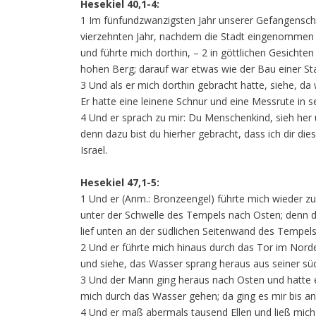
Hesekiel 40,1-4:
1 Im fünfundzwanzigsten Jahr unserer Gefangensch
vierzehnten Jahr, nachdem die Stadt eingenommen
und führte mich dorthin, – 2 in göttlichen Gesichten
hohen Berg; darauf war etwas wie der Bau einer St
3 Und als er mich dorthin gebracht hatte, siehe, d
Er hatte eine leinene Schnur und eine Messrute in 
4 Und er sprach zu mir: Du Menschenkind, sieh her un
denn dazu bist du hierher gebracht, dass ich dir die
Israel.
Hesekiel 47,1-5:
1 Und er (Anm.: Bronzeengel) führte mich wieder zu
unter der Schwelle des Tempels nach Osten; denn 
lief unten an der südlichen Seitenwand des Tempels 
2 Und er führte mich hinaus durch das Tor im Nor
und siehe, das Wasser sprang heraus aus seiner sü
3 Und der Mann ging heraus nach Osten und hatte e
mich durch das Wasser gehen; da ging es mir bis an
4 Und er maß abermals tausend Ellen und ließ mich 