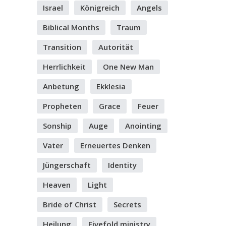
Israel
Königreich
Angels
Biblical Months
Traum
Transition
Autorität
Herrlichkeit
One New Man
Anbetung
Ekklesia
Propheten
Grace
Feuer
Sonship
Auge
Anointing
Vater
Erneuertes Denken
Jüngerschaft
Identity
Heaven
Light
Bride of Christ
Secrets
Heilung
Fivefold ministry