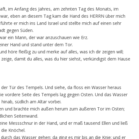
aft, im Anfang des Jahres, am zehnten Tag des Monats, im
 war, eben an diesem Tag kam die Hand des HERRN über mich
 führte er mich ins Land Israel und stellte mich auf einen sehr
adt gegen Süden.
a war ein Mann, der war anzuschauen wie Erz.
seiner Hand und stand unter dem Tor.
d höre fleißig zu und merke auf alles, was ich dir zeigen will;
s zeige, damit du alles, was du hier siehst, verkündigst dem Hause
 der Tür des Tempels. Und siehe, da floss ein Wasser heraus
die vordere Seite des Tempels lag gegen Osten. Und das Wasser
hinab, südlich am Altar vorbei.
den und brachte mich außen herum zum äußeren Tor im Osten;
dlichen Seitenwand.
ine Messschnur in der Hand, und er maß tausend Ellen und ließ
 die Knöchel.
durch das Wasser gehen: da ging es mir bis an die Knie; und er