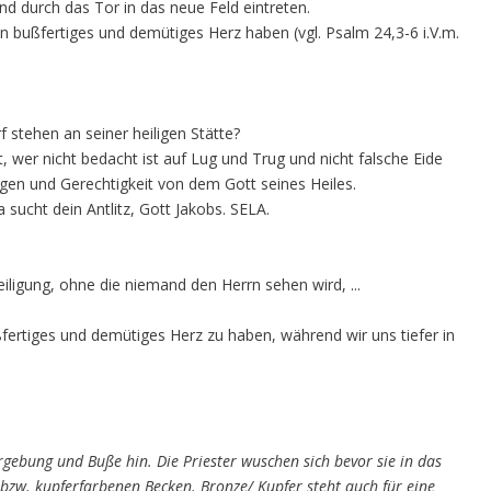
und durch das Tor in das neue Feld eintreten.
in bußfertiges und demütiges Herz haben (vgl. Psalm 24,3-6 i.V.m.
stehen an seiner heiligen Stätte?
 wer nicht bedacht ist auf Lug und Trug und nicht falsche Eide
n und Gerechtigkeit von dem Gott seines Heiles.
 sucht dein Antlitz, Gott Jakobs. SELA.
ligung, ohne die niemand den Herrn sehen wird, ...
fertiges und demütiges Herz zu haben, während wir uns tiefer in
rgebung und Buße hin. Die Priester wuschen sich bevor sie in das
zw. kupferfarbenen Becken. Bronze/ Kupfer steht auch für eine