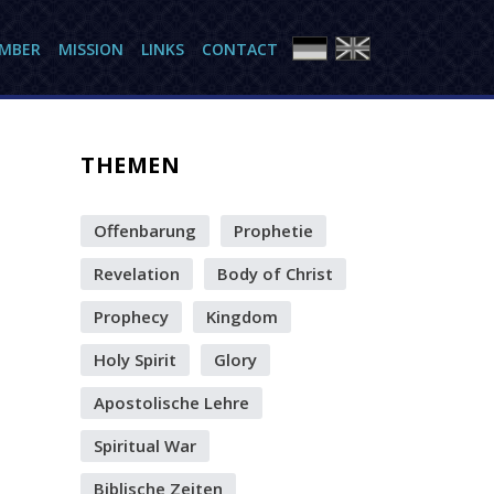
AMBER
MISSION
LINKS
CONTACT
THEMEN
Offenbarung
Prophetie
Revelation
Body of Christ
Prophecy
Kingdom
Holy Spirit
Glory
Apostolische Lehre
Spiritual War
Biblische Zeiten