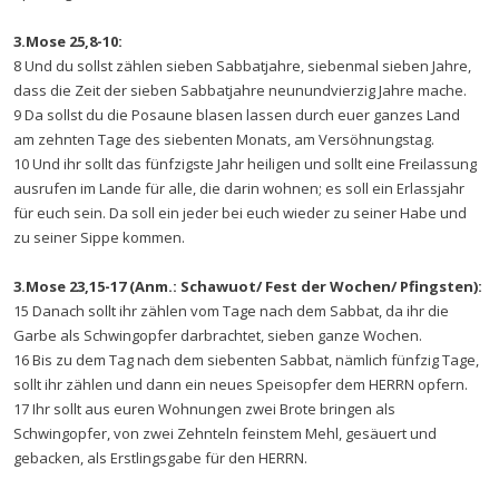
3.Mose 25,8-10:
8 Und du sollst zählen sieben Sabbatjahre, siebenmal sieben Jahre,
dass die Zeit der sieben Sabbatjahre neunundvierzig Jahre mache.
9 Da sollst du die Posaune blasen lassen durch euer ganzes Land
am zehnten Tage des siebenten Monats, am Versöhnungstag.
10 Und ihr sollt das fünfzigste Jahr heiligen und sollt eine Freilassung
ausrufen im Lande für alle, die darin wohnen; es soll ein Erlassjahr
für euch sein. Da soll ein jeder bei euch wieder zu seiner Habe und
zu seiner Sippe kommen.
3.Mose 23,15-17 (Anm.: Schawuot/ Fest der Wochen/ Pfingsten):
15 Danach sollt ihr zählen vom Tage nach dem Sabbat, da ihr die
Garbe als Schwingopfer darbrachtet, sieben ganze Wochen.
16 Bis zu dem Tag nach dem siebenten Sabbat, nämlich fünfzig Tage,
sollt ihr zählen und dann ein neues Speisopfer dem HERRN opfern.
17 Ihr sollt aus euren Wohnungen zwei Brote bringen als
Schwingopfer, von zwei Zehnteln feinstem Mehl, gesäuert und
gebacken, als Erstlingsgabe für den HERRN.