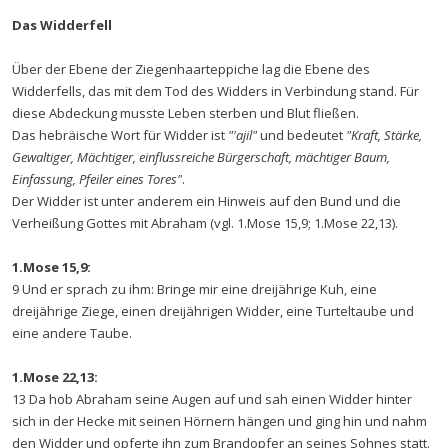
Das Widderfell
Über der Ebene der Ziegenhaarteppiche lag die Ebene des
Widderfells, das mit dem Tod des Widders in Verbindung stand. Für
diese Abdeckung musste Leben sterben und Blut fließen.
Das hebräische Wort für Widder ist
"'ajil"
und bedeutet
"Kraft, Stärke,
Gewaltiger, Mächtiger, einflussreiche Bürgerschaft, mächtiger Baum,
Einfassung, Pfeiler eines Tores"
.
Der Widder ist unter anderem ein Hinweis auf den Bund und die
Verheißung Gottes mit Abraham (vgl. 1.Mose 15,9; 1.Mose 22,13).
1.Mose 15,9:
9 Und er sprach zu ihm: Bringe mir eine dreijährige Kuh, eine
dreijährige Ziege, einen dreijährigen Widder, eine Turteltaube und
eine andere Taube.
1.Mose 22,13:
13 Da hob Abraham seine Augen auf und sah einen Widder hinter
sich in der Hecke mit seinen Hörnern hängen und ging hin und nahm
den Widder und opferte ihn zum Brandopfer an seines Sohnes statt.