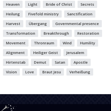
Heaven
Light
Bride of Christ
Secrets
Heilung
Fivefold ministry
Sanctification
Harvest
Übergang
Governmental presence
Transformation
Breakthrough
Restoration
Movement
Thronraum
Wind
Humility
Alignment
Heiliger Geist
Jerusalem
Hirtenstab
Demut
Satan
Apostle
Vision
Love
Braut Jesu
Verheißung