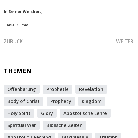
In Seiner Weisheit
,
Daniel Glimm
VORHERIGER BEITRAG: DAS AUFBRECHEN DES BRUNNENS
NÄCHSTE
ZURÜCK
WEITER
THEMEN
Offenbarung
Prophetie
Revelation
Body of Christ
Prophecy
Kingdom
Holy Spirit
Glory
Apostolische Lehre
Spiritual War
Biblische Zeiten
Apostolic Teaching
Discipleship
Triumph