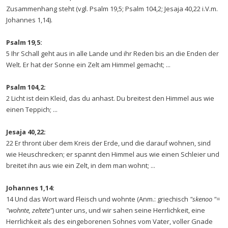
Zusammenhang steht (vgl. Psalm 19,5; Psalm 104,2; Jesaja 40,22 i.V.m.
Johannes 1,14).
Psalm 19,5:
5 Ihr Schall geht aus in alle Lande und ihr Reden bis an die Enden der
Welt. Er hat der Sonne ein Zelt am Himmel gemacht; ...
Psalm 104,2:
2 Licht ist dein Kleid, das du anhast. Du breitest den Himmel aus wie
einen Teppich; ...
Jesaja 40,22:
22 Er thront über dem Kreis der Erde, und die darauf wohnen, sind
wie Heuschrecken; er spannt den Himmel aus wie einen Schleier und
breitet ihn aus wie ein Zelt, in dem man wohnt; ...
Johannes 1,14:
14 Und das Wort ward Fleisch und wohnte (Anm.: griechisch
"skenoo "=
"wohnte, zeltete"
) unter uns, und wir sahen seine Herrlichkeit, eine
Herrlichkeit als des eingeborenen Sohnes vom Vater, voller Gnade