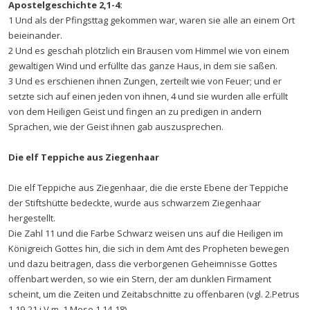
Apostelgeschichte 2,1-4:
1 Und als der Pfingsttag gekommen war, waren sie alle an einem Ort
beieinander.
2 Und es geschah plötzlich ein Brausen vom Himmel wie von einem
gewaltigen Wind und erfüllte das ganze Haus, in dem sie saßen.
3 Und es erschienen ihnen Zungen, zerteilt wie von Feuer; und er
setzte sich auf einen jeden von ihnen, 4 und sie wurden alle erfüllt
von dem Heiligen Geist und fingen an zu predigen in andern
Sprachen, wie der Geist ihnen gab auszusprechen.
Die elf Teppiche aus Ziegenhaar
Die elf Teppiche aus Ziegenhaar, die die erste Ebene der Teppiche
der Stiftshütte bedeckte, wurde aus schwarzem Ziegenhaar
hergestellt.
Die Zahl 11 und die Farbe Schwarz weisen uns auf die Heiligen im
Königreich Gottes hin, die sich in dem Amt des Propheten bewegen
und dazu beitragen, dass die verborgenen Geheimnisse Gottes
offenbart werden, so wie ein Stern, der am dunklen Firmament
scheint, um die Zeiten und Zeitabschnitte zu offenbaren (vgl. 2.Petrus
1,19-21 i.V.m. 1.Mose 1,14-18).