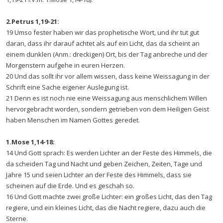
2.Petrus 1,19-21:
19 Umso fester haben wir das prophetische Wort, und ihr tut gut
daran, dass ihr darauf achtet als auf ein Licht, das da scheint an
einem dunklen (Anm.: dreckigen) Ort, bis der Tag anbreche und der
Morgenstern aufgehe in euren Herzen.
20 Und das sollt ihr vor allem wissen, dass keine Weissagung in der
Schrift eine Sache eigener Auslegung ist.
21 Denn es ist noch nie eine Weissagung aus menschlichem Willen
hervorgebracht worden, sondern getrieben von dem Heiligen Geist
haben Menschen im Namen Gottes geredet.
1.Mose 1,14-18:
14 Und Gott sprach: Es werden Lichter an der Feste des Himmels, die
da scheiden Tag und Nacht und geben Zeichen, Zeiten, Tage und
Jahre 15 und seien Lichter an der Feste des Himmels, dass sie
scheinen auf die Erde. Und es geschah so.
16 Und Gott machte zwei große Lichter: ein großes Licht, das den Tag
regiere, und ein kleines Licht, das die Nacht regiere, dazu auch die
Sterne.