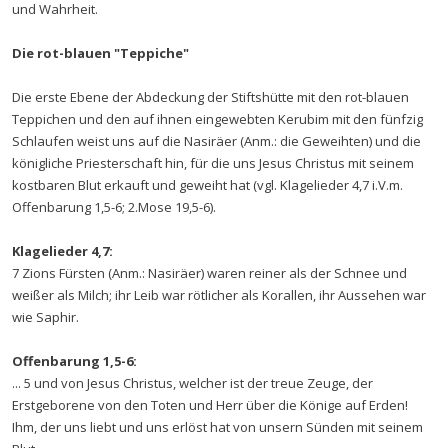
und Wahrheit.
Die rot-blauen "Teppiche"
Die erste Ebene der Abdeckung der Stiftshütte mit den rot-blauen
Teppichen und den auf ihnen eingewebten Kerubim mit den fünfzig
Schlaufen weist uns auf die Nasiräer (Anm.: die Geweihten) und die
königliche Priesterschaft hin, für die uns Jesus Christus mit seinem
kostbaren Blut erkauft und geweiht hat (vgl. Klagelieder 4,7 i.V.m.
Offenbarung 1,5-6; 2.Mose 19,5-6).
Klagelieder 4,7:
7 Zions Fürsten (Anm.: Nasiräer) waren reiner als der Schnee und
weißer als Milch; ihr Leib war rötlicher als Korallen, ihr Aussehen war
wie Saphir.
Offenbarung 1,5-6:
... 5 und von Jesus Christus, welcher ist der treue Zeuge, der
Erstgeborene von den Toten und Herr über die Könige auf Erden!
Ihm, der uns liebt und uns erlöst hat von unsern Sünden mit seinem