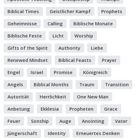
Biblical Times
Geistlicher Kampf
Prophets
Geheimnisse
Calling
Biblische Monate
Biblische Feste
Licht
Worship
Gifts of the Spirit
Authority
Liebe
Renewed Mindset
Biblical Feasts
Prayer
Engel
Israel
Promise
Königreich
Angels
Biblical Months
Traum
Transition
Autorität
Herrlichkeit
One New Man
Anbetung
Ekklesia
Propheten
Grace
Feuer
Sonship
Auge
Anointing
Vater
Jüngerschaft
Identity
Erneuertes Denken