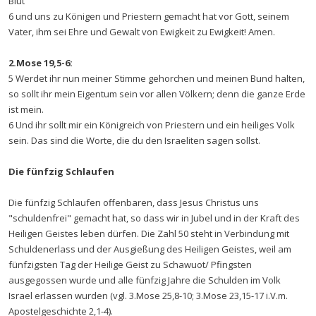
Blut
6 und uns zu Königen und Priestern gemacht hat vor Gott, seinem
Vater, ihm sei Ehre und Gewalt von Ewigkeit zu Ewigkeit! Amen.
2.Mose 19,5-6:
5 Werdet ihr nun meiner Stimme gehorchen und meinen Bund halten,
so sollt ihr mein Eigentum sein vor allen Völkern; denn die ganze Erde
ist mein.
6 Und ihr sollt mir ein Königreich von Priestern und ein heiliges Volk
sein. Das sind die Worte, die du den Israeliten sagen sollst.
Die fünfzig Schlaufen
Die fünfzig Schlaufen offenbaren, dass Jesus Christus uns
"schuldenfrei" gemacht hat, so dass wir in Jubel und in der Kraft des
Heiligen Geistes leben dürfen. Die Zahl 50 steht in Verbindung mit
Schuldenerlass und der Ausgießung des Heiligen Geistes, weil am
fünfzigsten Tag der Heilige Geist zu Schawuot/ Pfingsten
ausgegossen wurde und alle fünfzig Jahre die Schulden im Volk
Israel erlassen wurden (vgl. 3.Mose 25,8-10; 3.Mose 23,15-17 i.V.m.
Apostelgeschichte 2,1-4).