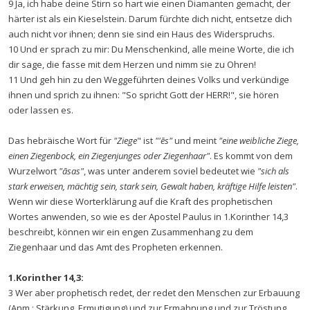
9 Ja, ich habe deine Stirn so hart wie einen Diamanten gemacht, der
härter ist als ein Kieselstein. Darum fürchte dich nicht, entsetze dich
auch nicht vor ihnen; denn sie sind ein Haus des Widerspruchs.
10 Und er sprach zu mir: Du Menschenkind, alle meine Worte, die ich
dir sage, die fasse mit dem Herzen und nimm sie zu Ohren!
11 Und geh hin zu den Weggeführten deines Volks und verkündige
ihnen und sprich zu ihnen: "So spricht Gott der HERR!", sie hören
oder lassen es.
Das hebräische Wort für
"Ziege
" ist
"'ēs"
und meint
"eine weibliche Ziege,
einen Ziegenbock, ein Ziegenjunges oder Ziegenhaar"
. Es kommt von dem
Wurzelwort
"āsas"
, was unter anderem soviel bedeutet wie
"sich als
stark erweisen, mächtig sein, stark sein, Gewalt haben, kräftige Hilfe leisten"
.
Wenn wir diese Worterklärung auf die Kraft des prophetischen
Wortes anwenden, so wie es der Apostel Paulus in 1.Korinther 14,3
beschreibt, können wir ein engen Zusammenhang zu dem
Ziegenhaar und das Amt des Propheten erkennen.
1.Korinther 14,3:
3 Wer aber prophetisch redet, der redet den Menschen zur Erbauung
(Anm.: Stärkung, Ermutigung) und zur Ermahnung und zur Tröstung.