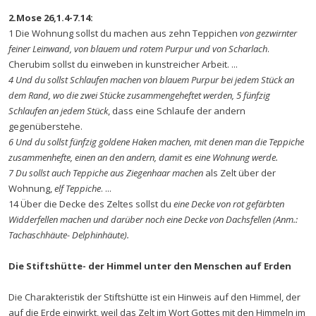
2.Mose 26,1.4-7.14:
1 Die Wohnung sollst du machen aus zehn Teppichen
von gezwirnter
feiner Leinwand, von blauem und rotem Purpur und von Scharlach
.
Cherubim sollst du einweben in kunstreicher Arbeit. ...
4 Und du sollst Schlaufen machen von blauem Purpur bei jedem Stück an
dem Rand, wo die zwei Stücke zusammengeheftet werden, 5 fünfzig
Schlaufen an jedem Stück
, dass eine Schlaufe der andern
gegenüberstehe.
6 Und du sollst fünfzig goldene Haken machen, mit denen man die Teppiche
zusammenhefte, einen an den andern, damit es eine Wohnung werde.
7 Du sollst auch Teppiche aus Ziegenhaar machen
als Zelt über der
Wohnung,
elf Teppiche
. ...
14 Über die Decke des Zeltes sollst du
eine Decke von rot gefärbten
Widderfellen machen und darüber noch eine Decke von Dachsfellen (Anm.:
Tachaschhäute- Delphinhäute).
Die Stiftshütte- der Himmel unter den Menschen auf Erden
Die Charakteristik der Stiftshütte ist ein Hinweis auf den Himmel, der
auf die Erde einwirkt, weil das Zelt im Wort Gottes mit den Himmeln im