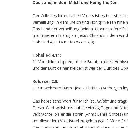
Das Land, in dem Milch und Honig fließen
Der Wille des himmlischen Vaters ist es in erster Lin
Verheißung, in dem „Milch und Honig“ fließen hinei
Das Land der Verheißung beinhaltet eine tiefere Er
und unserem Bräutigam Jesus Christus, indem wir d
Hohelied 4,11 i.V.m. Kolosser 2,3).
Hohelied 4,11:
11 Von deinen Lippen, meine Braut, träufelt Honigs
und der Duft deiner Kleider ist wie der Duft des Lib
Kolosser 2,3:
… 3 in welchem (Anm.: Jesus Christus) verborgen lie
Das hebräische Wort für Milch ist
„ḥālāb“
und trägt
Dieser Wert weist uns auf die vierzig Tage und Näc
verbrachte, bis er die Torah (Anm.: Lehre Gottes) un
um diese dem Volk Israel zu geben (vgl. 2.Mose 24,
Der Honig steht im prophetischen Kontext für das Ze