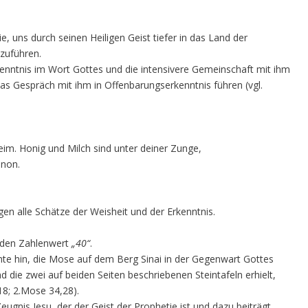
ie, uns durch seinen Heiligen Geist tiefer in das Land der
nzuführen.
kenntnis im Wort Gottes und die intensivere Gemeinschaft mit ihm
as Gespräch mit ihm in Offenbarungserkenntnis führen (vgl.
eim. Honig und Milch sind unter deiner Zunge,
anon.
gen alle Schätze der Weisheit und der Erkenntnis.
 den Zahlenwert
„40“
.
hte hin, die Mose auf dem Berg Sinai in der Gegenwart Gottes
d die zwei auf beiden Seiten beschriebenen Steintafeln erhielt,
18; 2.Mose 34,28).
ugnis Jesu, der der Geist der Prophetie ist und dazu beiträgt,