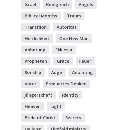
Israel
Königreich
Angels
Biblical Months
Traum
Transition
Autorität
Herrlichkeit
One New Man
Anbetung
Ekklesia
Propheten
Grace
Feuer
Sonship
Auge
Anointing
Vater
Erneuertes Denken
Jüngerschaft
Identity
Heaven
Light
Bride of Christ
Secrets
Heilung
Fivefold ministry