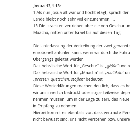
Josua 13,1.13:
1 Als nun Josua alt war und hochbetagt, sprach de
Lande bleibt noch sehr viel einzunehmen, …
13 Die Israeliten vertrieben aber die von Geschur
Maacha, mitten unter Israel bis auf diesen Tag.
Die Unterlassung der Vertreibung der zwei genannten
emotionell anfühlen kann, wenn wir durch die Führu
Übergangs geleitet werden.
Das hebräische Wort für „Geschur“ ist
„gĕšûr“
und b
Das hebräische Wort für „Maacha“ ist
„ma'ăkāh“
un
„pressen, quetschen, stoßen“
bedeutet.
Diese Worterklärungen machen deutlich, dass es bei
wir uns innerlich bedrückt oder sogar teilweise dep
nehmen müssen, um in der Lage zu sein, das Neue 
in Empfang zu nehmen.
Hierbei kommt es ebenfalls vor, dass vertraute Pe
nicht bewusst sind, uns nicht verstehen bzw. unser