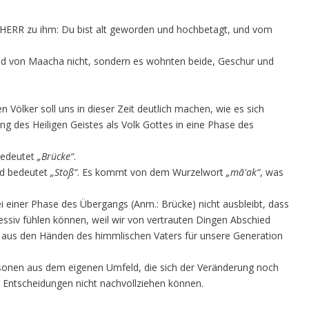
r HERR zu ihm: Du bist alt geworden und hochbetagt, und vom
 und von Maacha nicht, sondern es wohnten beide, Geschur und
 Völker soll uns in dieser Zeit deutlich machen, wie es sich
ng des Heiligen Geistes als Volk Gottes in eine Phase des
edeutet
„Brücke“
.
d bedeutet
„Stoß“
. Es kommt von dem Wurzelwort
„mā'ak“
, was
 einer Phase des Übergangs (Anm.: Brücke) nicht ausbleibt, dass
ressiv fühlen können, weil wir von vertrauten Dingen Abschied
aus den Händen des himmlischen Vaters für unsere Generation
rsonen aus dem eigenen Umfeld, die sich der Veränderung noch
e Entscheidungen nicht nachvollziehen können.