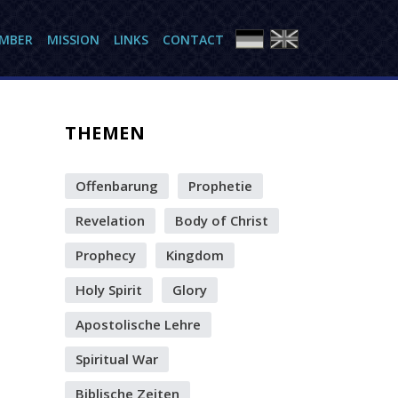
AMBER
MISSION
LINKS
CONTACT
THEMEN
Offenbarung
Prophetie
Revelation
Body of Christ
Prophecy
Kingdom
Holy Spirit
Glory
Apostolische Lehre
Spiritual War
Biblische Zeiten