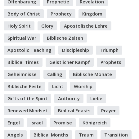
Offenbarung
Prophetie
Revelation
Body of Christ
Prophecy
Kingdom
Holy Spirit
Glory
Apostolische Lehre
Spiritual War
Biblische Zeiten
Apostolic Teaching
Discipleship
Triumph
Biblical Times
Geistlicher Kampf
Prophets
Geheimnisse
Calling
Biblische Monate
Biblische Feste
Licht
Worship
Gifts of the Spirit
Authority
Liebe
Renewed Mindset
Biblical Feasts
Prayer
Engel
Israel
Promise
Königreich
Angels
Biblical Months
Traum
Transition