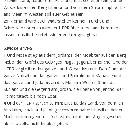
24 Alles Land, darauf eure Fußsohle tritt, soll euer sein: von der
Wüste bis an den Berg Libanon und von dem Strom Euphrat bis
ans Meer im Westen soll euer Gebiet sein.
25 Niemand wird euch widerstehen können. Furcht und
Schrecken vor euch wird der HERR über alles Land kommen
lassen, das ihr betretet, wie er euch zugesagt hat.
5.Mose 34,1-5:
1 Und Mose stieg aus dem Jordantal der Moabiter auf den Berg
Nebo, den Gipfel des Gebirges Pisga, gegenüber Jericho. Und der
HERR zeigte ihm das ganze Land: Gilead bis nach Dan 2 und das
ganze Naftali und das ganze Land Ephraim und Manasse und
das ganze Land Juda bis an das Meer im Westen 3 und das
Südland und die Gegend am Jordan, die Ebene von Jericho, der
Palmenstadt, bis nach Zoar.
4 Und der HERR sprach zu ihm: Dies ist das Land, von dem ich
Abraham, Isaak und Jakob geschworen habe: Ich will es deinen
Nachkommen geben. – Du hast es mit deinen Augen gesehen,
aber du sollst nicht hinübergehen.