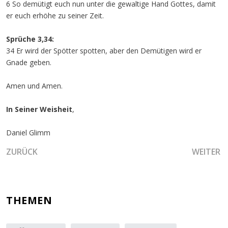
6 So demütigt euch nun unter die gewaltige Hand Gottes, damit
er euch erhöhe zu seiner Zeit.
Sprüche 3,34:
34 Er wird der Spötter spotten, aber den Demütigen wird er
Gnade geben.
Amen und Amen.
In Seiner Weisheit
,
Daniel Glimm
VORHERIGER BEITRAG: DER WANDEL DES VOLKES GOTTE
NÄCHSTER
ZURÜCK
WEITER
THEMEN