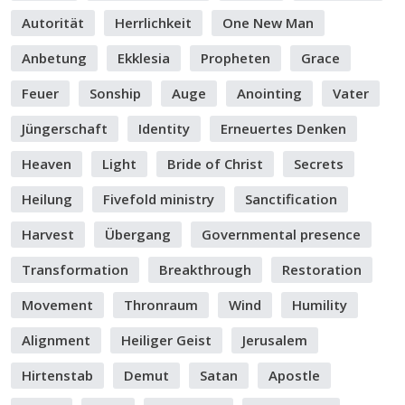
Autorität
Herrlichkeit
One New Man
Anbetung
Ekklesia
Propheten
Grace
Feuer
Sonship
Auge
Anointing
Vater
Jüngerschaft
Identity
Erneuertes Denken
Heaven
Light
Bride of Christ
Secrets
Heilung
Fivefold ministry
Sanctification
Harvest
Übergang
Governmental presence
Transformation
Breakthrough
Restoration
Movement
Thronraum
Wind
Humility
Alignment
Heiliger Geist
Jerusalem
Hirtenstab
Demut
Satan
Apostle