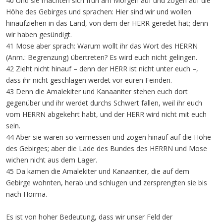
40 Und sie machten sich früh am Morgen auf und zogen auf die
Höhe des Gebirges und sprachen: Hier sind wir und wollen
hinaufziehen in das Land, von dem der HERR geredet hat; denn
wir haben gesündigt.
41 Mose aber sprach: Warum wollt ihr das Wort des HERRN
(Anm.: Begrenzung) übertreten? Es wird euch nicht gelingen.
42 Zieht nicht hinauf – denn der HERR ist nicht unter euch –,
dass ihr nicht geschlagen werdet vor euren Feinden.
43 Denn die Amalekiter und Kanaaniter stehen euch dort
gegenüber und ihr werdet durchs Schwert fallen, weil ihr euch
vom HERRN abgekehrt habt, und der HERR wird nicht mit euch
sein.
44 Aber sie waren so vermessen und zogen hinauf auf die Höhe
des Gebirges; aber die Lade des Bundes des HERRN und Mose
wichen nicht aus dem Lager.
45 Da kamen die Amalekiter und Kanaaniter, die auf dem
Gebirge wohnten, herab und schlugen und zersprengten sie bis
nach Horma.
Es ist von hoher Bedeutung, dass wir unser Feld der