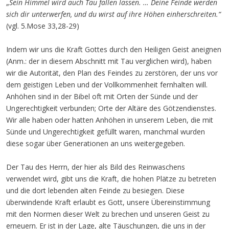
„
Sein Himmel wird auch Tau fallen lassen. … Deine Feinde werden
sich dir unterwerfen, und du wirst auf ihre Höhen einherschreiten.“
(vgl. 5.Mose 33,28-29)
Indem wir uns die Kraft Gottes durch den Heiligen Geist aneignen
(Anm.: der in diesem Abschnitt mit Tau verglichen wird), haben
wir die Autorität, den Plan des Feindes zu zerstören, der uns vor
dem geistigen Leben und der Vollkommenheit fernhalten will.
Anhöhen sind in der Bibel oft mit Orten der Sünde und der
Ungerechtigkeit verbunden; Orte der Altäre des Götzendienstes.
Wir alle haben oder hatten Anhöhen in unserem Leben, die mit
Sünde und Ungerechtigkeit gefüllt waren, manchmal wurden
diese sogar über Generationen an uns weitergegeben.
Der Tau des Herrn, der hier als Bild des Reinwaschens
verwendet wird, gibt uns die Kraft, die hohen Plätze zu betreten
und die dort lebenden alten Feinde zu besiegen. Diese
überwindende Kraft erlaubt es Gott, unsere Übereinstimmung
mit den Normen dieser Welt zu brechen und unseren Geist zu
erneuern. Er ist in der Lage, alte Täuschungen, die uns in der