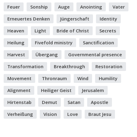
Feuer
Sonship
Auge
Anointing
Vater
Erneuertes Denken
Jüngerschaft
Identity
Heaven
Light
Bride of Christ
Secrets
Heilung
Fivefold ministry
Sanctification
Harvest
Übergang
Governmental presence
Transformation
Breakthrough
Restoration
Movement
Thronraum
Wind
Humility
Alignment
Heiliger Geist
Jerusalem
Hirtenstab
Demut
Satan
Apostle
Verheißung
Vision
Love
Braut Jesu