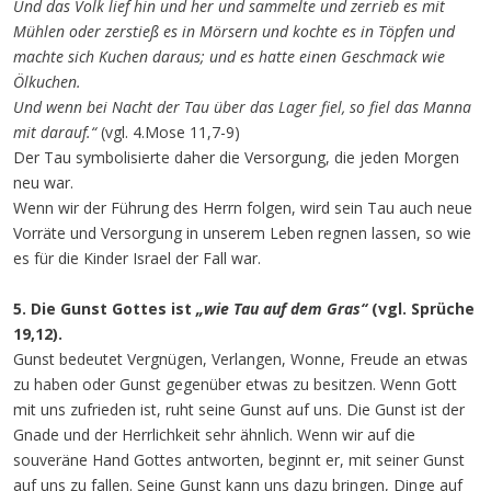
Und das Volk lief hin und her und sammelte und zerrieb es mit
Mühlen oder zerstieß es in Mörsern und kochte es in Töpfen und
machte sich Kuchen daraus; und es hatte einen Geschmack wie
Ölkuchen.
Und wenn bei Nacht der Tau über das Lager fiel, so fiel das Manna
mit darauf.“
(vgl. 4.Mose 11,7-9)
Der Tau symbolisierte daher die Versorgung, die jeden Morgen
neu war.
Wenn wir der Führung des Herrn folgen, wird sein Tau auch neue
Vorräte und Versorgung in unserem Leben regnen lassen, so wie
es für die Kinder Israel der Fall war.
5. Die Gunst Gottes ist
„wie Tau auf dem Gras“
(vgl. Sprüche
19,12).
Gunst bedeutet Vergnügen, Verlangen, Wonne, Freude an etwas
zu haben oder Gunst gegenüber etwas zu besitzen. Wenn Gott
mit uns zufrieden ist, ruht seine Gunst auf uns. Die Gunst ist der
Gnade und der Herrlichkeit sehr ähnlich. Wenn wir auf die
souveräne Hand Gottes antworten, beginnt er, mit seiner Gunst
auf uns zu fallen. Seine Gunst kann uns dazu bringen, Dinge auf