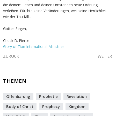
die deinem Leben und deinen Umständen neue Ordnung
verleihen. Fürchte keine Veränderungen, weil seine Herrlichkeit
wie der Tau fällt.
Gottes Segen,
Chuck D. Pierce
Glory of Zion International Ministries
VORHERIGER BEITRAG: DIE WIEDERHERSTELLUNG VON ZEI
NÄCHSTE
ZURÜCK
WEITER
THEMEN
Offenbarung
Prophetie
Revelation
Body of Christ
Prophecy
Kingdom