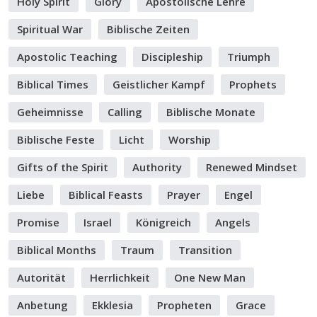
Holy Spirit
Glory
Apostolische Lehre
Spiritual War
Biblische Zeiten
Apostolic Teaching
Discipleship
Triumph
Biblical Times
Geistlicher Kampf
Prophets
Geheimnisse
Calling
Biblische Monate
Biblische Feste
Licht
Worship
Gifts of the Spirit
Authority
Renewed Mindset
Liebe
Biblical Feasts
Prayer
Engel
Promise
Israel
Königreich
Angels
Biblical Months
Traum
Transition
Autorität
Herrlichkeit
One New Man
Anbetung
Ekklesia
Propheten
Grace