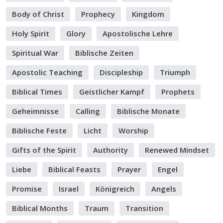
Body of Christ
Prophecy
Kingdom
Holy Spirit
Glory
Apostolische Lehre
Spiritual War
Biblische Zeiten
Apostolic Teaching
Discipleship
Triumph
Biblical Times
Geistlicher Kampf
Prophets
Geheimnisse
Calling
Biblische Monate
Biblische Feste
Licht
Worship
Gifts of the Spirit
Authority
Renewed Mindset
Liebe
Biblical Feasts
Prayer
Engel
Promise
Israel
Königreich
Angels
Biblical Months
Traum
Transition