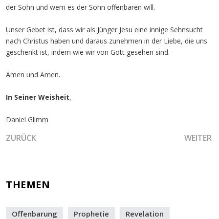
der Sohn und wem es der Sohn offenbaren will.
Unser Gebet ist, dass wir als Jünger Jesu eine innige Sehnsucht
nach Christus haben und daraus zunehmen in der Liebe, die uns
geschenkt ist, indem wie wir von Gott gesehen sind.
Amen und Amen.
In Seiner Weisheit
,
Daniel Glimm
VORHERIGER BEITRAG: DIE GRÖSSERE HERRLICHKEIT UND 
NÄCHSTE
ZURÜCK
WEITER
THEMEN
Offenbarung
Prophetie
Revelation