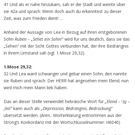
41 Und als er nahe hinzukam, sah er die Stadt und weinte über
sie 42a und sprach: Wenn doch auch du erkenntest zu dieser
Zeit, was zum Frieden dient! …
Anhand der Aussage von Lea in Bezug auf ihren erstgeborenen
Sohn
Ruben – „Sehet ein Sohn!“
wird für uns deutlich, dass sie das
„Sehen“ mit der Sicht Gottes verbunden hat, der ihre Bedrängnis
in ihrem Umstand sah (vgl. 1.Mose 29,32).
1.Mose 29,32:
32 Und Lea ward schwanger und gebar einen Sohn; den nannte
sie Ruben und sprach: Der HERR hat angesehen mein Elend; nun
wird mich mein Mann lieb haben.
Das an dieser Stelle verwendet hebräische Wort für
„Elend –
עֳנִי
–
‚ŏnî“
kann auch als
„Depression, Bedrängnis, Bedrückung“
übersetzt werden. (Anm.: Worterklärung entnommen aus der
Strong’s Konkordanz mit der Wortschlüsselnummer: H6040)