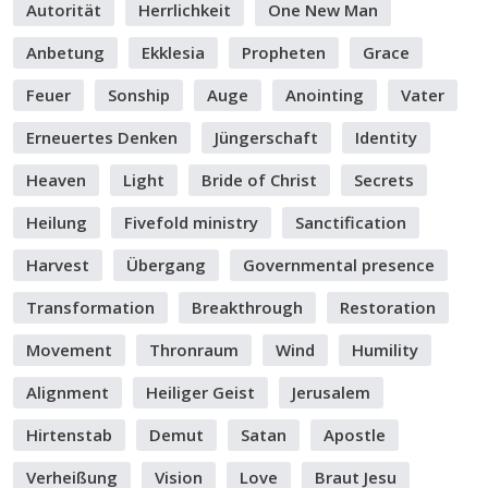
Autorität
Herrlichkeit
One New Man
Anbetung
Ekklesia
Propheten
Grace
Feuer
Sonship
Auge
Anointing
Vater
Erneuertes Denken
Jüngerschaft
Identity
Heaven
Light
Bride of Christ
Secrets
Heilung
Fivefold ministry
Sanctification
Harvest
Übergang
Governmental presence
Transformation
Breakthrough
Restoration
Movement
Thronraum
Wind
Humility
Alignment
Heiliger Geist
Jerusalem
Hirtenstab
Demut
Satan
Apostle
Verheißung
Vision
Love
Braut Jesu