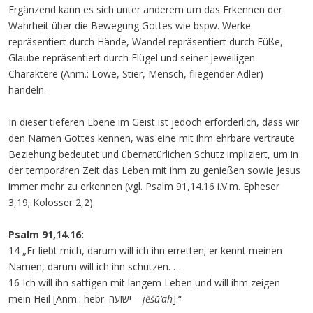
Ergänzend kann es sich unter anderem um das Erkennen der
Wahrheit über die Bewegung Gottes wie bspw. Werke
repräsentiert durch Hände, Wandel repräsentiert durch Füße,
Glaube repräsentiert durch Flügel und seiner jeweiligen
Charaktere (Anm.: Löwe, Stier, Mensch, fliegender Adler)
handeln.
In dieser tieferen Ebene im Geist ist jedoch erforderlich, dass wir
den Namen Gottes kennen, was eine mit ihm ehrbare vertraute
Beziehung bedeutet und übernatürlichen Schutz impliziert, um in
der temporären Zeit das Leben mit ihm zu genießen sowie Jesus
immer mehr zu erkennen (vgl. Psalm 91,14.16 i.V.m. Epheser
3,19; Kolosser 2,2).
Psalm 91,14.16:
14 „Er liebt mich, darum will ich ihn erretten; er kennt meinen
Namen, darum will ich ihn schützen. …
16 Ich will ihn sättigen mit langem Leben und will ihm zeigen
mein Heil [Anm.: hebr. ישועה –
jĕšǔ’āh
].“