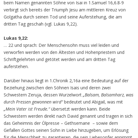
beim Namen genannten Söhne von Isai in 1.Samuel 16,6.8-9
verbirgt sich bereits der Triumph Jesu am mittleren Kreuz von
Golgatha durch seinen Tod und seine Auferstehung, die am
dritten Tag geschah (vgl. Lukas 9,22).
Lukas 9,22:
… 22 und sprach: Der Menschensohn muss viel leiden und
verworfen werden von den Ältesten und Hohenpriestern und
Schriftgelehrten und getötet werden und am dritten Tag
auferstehen.
Darüber hinaus liegt in 1.Chronik 2,16a eine Bedeutung auf der
Beziehung zwischen den Söhnen Isais und deren zwei
Schwestern Zeruja, dessen Wurzelwort
„Balsam, Balsamharz, was
durch Pressen gewonnen wird“
bedeutet und Abigail, was mit
„Mein Vater ist Freude.“
übersetzt werden kann. Beide
Schwestern werden direkt nach David genannt und tragen in sich
das Geheimnis der Ölpresse – Gethsemane – sowie dem
Gefallen Gottes seinen Sohn in Liebe hinzugeben, um Erlösung
für die Menschheit zu garantieren, die sein Liebesopfer annimmt