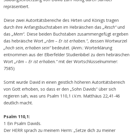
repräsentiert.
Diese zwei Autoritätsbereiche des Hirten und Königs tragen
durch ihre Anfangsbuchstaben im Hebräischen das
„Resch“
und
das
„Mem“.
Diese beiden Buchstaben zusammengefügt ergeben
das hebräische Wort
„rām – Er ist erhaben.“
, dessen Wortwurzel
„hoch sein, erhaben sein“
bedeutet. (Anm.: Worterklärung
entnommen aus der Elberfelder Studienbibel zu dem hebräischen
Wort
„rām – Er ist erhaben.“
mit der Wortschlüsselnummer:
7585)
Somit wurde David in einen geistlich höheren Autoritätsbereich
von Gott erhoben, so dass er den „Sohn Davids“ über sich
regieren sah, was uns Psalm 110,1 i.V.m. Matthäus 22,41-46
deutlich macht.
Psalm 110,1:
1 Ein Psalm Davids.
Der HERR sprach zu meinem Herrn: „Setze dich zu meiner