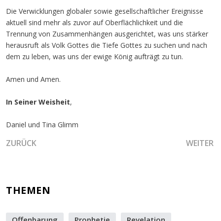
Die Verwicklungen globaler sowie gesellschaftlicher Ereignisse
aktuell sind mehr als zuvor auf Oberflächlichkeit und die
Trennung von Zusammenhängen ausgerichtet, was uns stärker
herausruft als Volk Gottes die Tiefe Gottes zu suchen und nach
dem zu leben, was uns der ewige König aufträgt zu tun.
Amen und Amen.
In Seiner Weisheit
,
Daniel und Tina Glimm
VORHERIGER BEITRAG: OFFENBARENDE WAHRHEIT
NÄCHSTER
ZURÜCK
WEITER
THEMEN
Offenbarung
Prophetie
Revelation