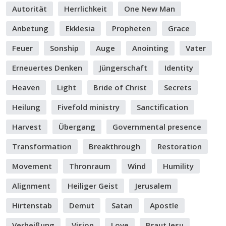
Autorität
Herrlichkeit
One New Man
Anbetung
Ekklesia
Propheten
Grace
Feuer
Sonship
Auge
Anointing
Vater
Erneuertes Denken
Jüngerschaft
Identity
Heaven
Light
Bride of Christ
Secrets
Heilung
Fivefold ministry
Sanctification
Harvest
Übergang
Governmental presence
Transformation
Breakthrough
Restoration
Movement
Thronraum
Wind
Humility
Alignment
Heiliger Geist
Jerusalem
Hirtenstab
Demut
Satan
Apostle
Verheißung
Vision
Love
Braut Jesu