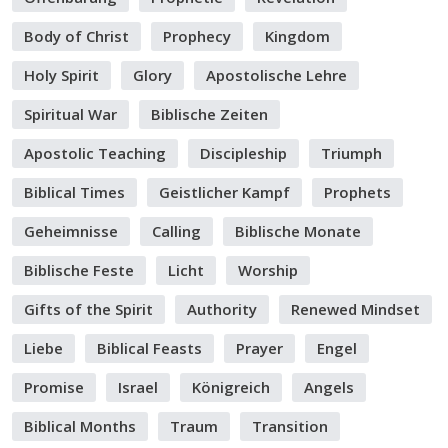
Body of Christ
Prophecy
Kingdom
Holy Spirit
Glory
Apostolische Lehre
Spiritual War
Biblische Zeiten
Apostolic Teaching
Discipleship
Triumph
Biblical Times
Geistlicher Kampf
Prophets
Geheimnisse
Calling
Biblische Monate
Biblische Feste
Licht
Worship
Gifts of the Spirit
Authority
Renewed Mindset
Liebe
Biblical Feasts
Prayer
Engel
Promise
Israel
Königreich
Angels
Biblical Months
Traum
Transition