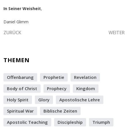
In Seiner Weisheit
,
Daniel Glimm
VORHERIGER BEITRAG: DIE ERRICHTUNG EINES GÖTTLICH
NÄCHSTE
ZURÜCK
WEITER
THEMEN
Offenbarung
Prophetie
Revelation
Body of Christ
Prophecy
Kingdom
Holy Spirit
Glory
Apostolische Lehre
Spiritual War
Biblische Zeiten
Apostolic Teaching
Discipleship
Triumph