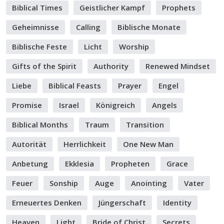
Biblical Times
Geistlicher Kampf
Prophets
Geheimnisse
Calling
Biblische Monate
Biblische Feste
Licht
Worship
Gifts of the Spirit
Authority
Renewed Mindset
Liebe
Biblical Feasts
Prayer
Engel
Promise
Israel
Königreich
Angels
Biblical Months
Traum
Transition
Autorität
Herrlichkeit
One New Man
Anbetung
Ekklesia
Propheten
Grace
Feuer
Sonship
Auge
Anointing
Vater
Erneuertes Denken
Jüngerschaft
Identity
Heaven
Light
Bride of Christ
Secrets