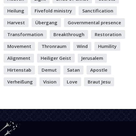
Heilung
Fivefold ministry
Sanctification
Harvest
Übergang
Governmental presence
Transformation
Breakthrough
Restoration
Movement
Thronraum
Wind
Humility
Alignment
Heiliger Geist
Jerusalem
Hirtenstab
Demut
Satan
Apostle
Verheißung
Vision
Love
Braut Jesu