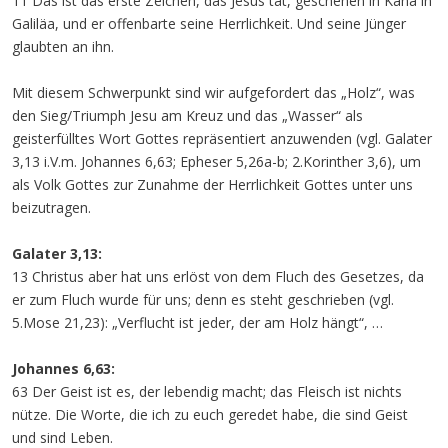
11 Das ist das erste Zeichen, das Jesus tat, geschehen in Kana in
Galiläa, und er offenbarte seine Herrlichkeit. Und seine Jünger
glaubten an ihn.
Mit diesem Schwerpunkt sind wir aufgefordert das „Holz“, was
den Sieg/Triumph Jesu am Kreuz und das „Wasser“ als
geisterfülltes Wort Gottes repräsentiert anzuwenden (vgl. Galater
3,13 i.V.m. Johannes 6,63; Epheser 5,26a-b; 2.Korinther 3,6), um
als Volk Gottes zur Zunahme der Herrlichkeit Gottes unter uns
beizutragen.
Galater 3,13:
13 Christus aber hat uns erlöst von dem Fluch des Gesetzes, da
er zum Fluch wurde für uns; denn es steht geschrieben (vgl.
5.Mose 21,23): „Verflucht ist jeder, der am Holz hängt“, …
Johannes 6,63:
63 Der Geist ist es, der lebendig macht; das Fleisch ist nichts
nütze. Die Worte, die ich zu euch geredet habe, die sind Geist
und sind Leben.