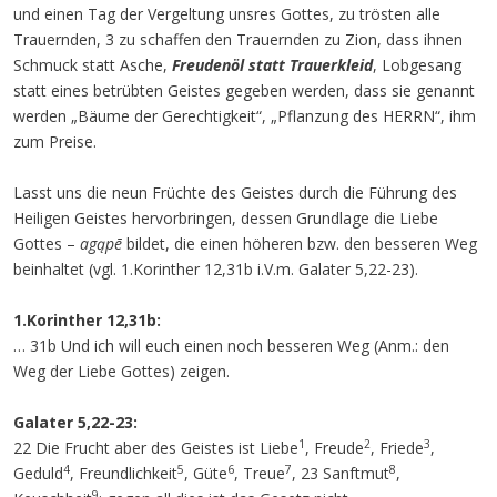
und einen Tag der Vergeltung unsres Gottes, zu trösten alle
Trauernden, 3 zu schaffen den Trauernden zu Zion, dass ihnen
Schmuck statt Asche,
Freudenöl statt Trauerkleid
, Lobgesang
statt eines betrübten Geistes gegeben werden, dass sie genannt
werden „Bäume der Gerechtigkeit“, „Pflanzung des HERRN“, ihm
zum Preise.
Lasst uns die neun Früchte des Geistes durch die Führung des
Heiligen Geistes hervorbringen, dessen Grundlage die Liebe
Gottes –
agąpē
bildet, die einen höheren bzw. den besseren Weg
beinhaltet (vgl. 1.Korinther 12,31b i.V.m. Galater 5,22-23).
1.Korinther 12,31b:
… 31b Und ich will euch einen noch besseren Weg (Anm.: den
Weg der Liebe Gottes) zeigen.
Galater 5,22-23:
1
2
3
22 Die Frucht aber des Geistes ist Liebe
, Freude
, Friede
,
4
5
6
7
8
Geduld
, Freundlichkeit
, Güte
, Treue
, 23 Sanftmut
,
9