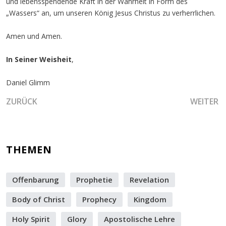
und lebensspendende Kraft in der Wahrheit in Form des
„Wassers“ an, um unseren König Jesus Christus zu verherrlichen.
Amen und Amen.
In Seiner Weisheit
,
Daniel Glimm
VORHERIGER BEITRAG: DIE DREIDIMENSIONALE ERNTE U
NÄCHSTE
ZURÜCK
WEITER
THEMEN
Offenbarung
Prophetie
Revelation
Body of Christ
Prophecy
Kingdom
Holy Spirit
Glory
Apostolische Lehre