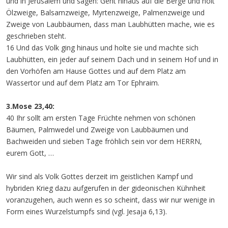
und in Jerusalem und sagen: Geht hinaus auf die Berge und holt
Ölzweige, Balsamzweige, Myrtenzweige, Palmenzweige und
Zweige von Laubbäumen, dass man Laubhütten mache, wie es
geschrieben steht.
16 Und das Volk ging hinaus und holte sie und machte sich
Laubhütten, ein jeder auf seinem Dach und in seinem Hof und in
den Vorhöfen am Hause Gottes und auf dem Platz am
Wassertor und auf dem Platz am Tor Ephraim.
3.Mose 23,40:
40 Ihr sollt am ersten Tage Früchte nehmen von schönen
Bäumen, Palmwedel und Zweige von Laubbäumen und
Bachweiden und sieben Tage fröhlich sein vor dem HERRN,
eurem Gott, …
Wir sind als Volk Gottes derzeit im geistlichen Kampf und
hybriden Krieg dazu aufgerufen in der gideonischen Kühnheit
voranzugehen, auch wenn es so scheint, dass wir nur wenige in
Form eines Wurzelstumpfs sind (vgl. Jesaja 6,13).