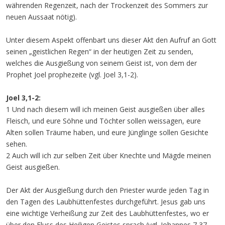
währenden Regenzeit, nach der Trockenzeit des Sommers zur
neuen Aussaat nötig).
Unter diesem Aspekt offenbart uns dieser Akt den Aufruf an Gott
seinen „geistlichen Regen“ in der heutigen Zeit zu senden,
welches die Ausgießung von seinem Geist ist, von dem der
Prophet Joel prophezeite (vgl. Joel 3,1-2).
Joel 3,1-2:
1 Und nach diesem will ich meinen Geist ausgießen über alles
Fleisch, und eure Söhne und Töchter sollen weissagen, eure
Alten sollen Träume haben, und eure Jünglinge sollen Gesichte
sehen.
2 Auch will ich zur selben Zeit über Knechte und Mägde meinen
Geist ausgießen.
Der Akt der Ausgießung durch den Priester wurde jeden Tag in
den Tagen des Laubhüttenfestes durchgeführt. Jesus gab uns
eine wichtige Verheißung zur Zeit des Laubhüttenfestes, wo er
über den Fluss des Heiligen Geistes sprach (vgl. Johannes 7,37-