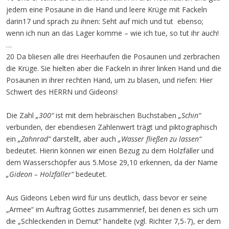
jedem eine Posaune in die Hand und leere Krüge mit Fackeln
darin17 und sprach zu ihnen: Seht auf mich und tut ebenso;
wenn ich nun an das Lager komme – wie ich tue, so tut ihr auch!
…
20 Da bliesen alle drei Heerhaufen die Posaunen und zerbrachen
die Krüge. Sie hielten aber die Fackeln in ihrer linken Hand und die
Posaunen in ihrer rechten Hand, um zu blasen, und riefen: Hier
Schwert des HERRN und Gideons!
Die Zahl
„300“
ist mit dem hebräischen Buchstaben
„Schin“
verbunden, der ebendiesen Zahlenwert trägt und piktographisch
ein
„Zahnrad“
darstellt, aber auch
„Wasser fließen zu lassen“
bedeutet. Hierin können wir einen Bezug zu dem Holzfäller und
dem Wasserschöpfer aus 5.Mose 29,10 erkennen, da der Name
„Gideon – Holzfäller“
bedeutet.
Aus Gideons Leben wird für uns deutlich, dass bevor er seine
„Armee“ im Auftrag Gottes zusammenrief, bei denen es sich um
die „Schleckenden in Demut“ handelte (vgl. Richter 7,5-7), er dem