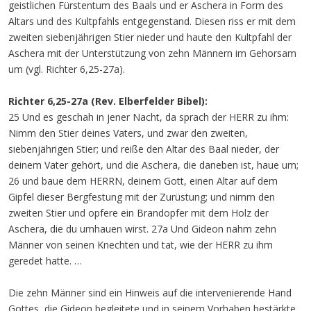
geistlichen Fürstentum des Baals und er Aschera in Form des
Altars und des Kultpfahls entgegenstand. Diesen riss er mit dem
zweiten siebenjährigen Stier nieder und haute den Kultpfahl der
Aschera mit der Unterstützung von zehn Männern im Gehorsam
um (vgl. Richter 6,25-27a).
Richter 6,25-27a (Rev. Elberfelder Bibel):
25 Und es geschah in jener Nacht, da sprach der HERR zu ihm:
Nimm den Stier deines Vaters, und zwar den zweiten,
siebenjährigen Stier; und reiße den Altar des Baal nieder, der
deinem Vater gehört, und die Aschera, die daneben ist, haue um;
26 und baue dem HERRN, deinem Gott, einen Altar auf dem
Gipfel dieser Bergfestung mit der Zurüstung; und nimm den
zweiten Stier und opfere ein Brandopfer mit dem Holz der
Aschera, die du umhauen wirst. 27a Und Gideon nahm zehn
Männer von seinen Knechten und tat, wie der HERR zu ihm
geredet hatte. …
Die zehn Männer sind ein Hinweis auf die intervenierende Hand
Gottes, die Gideon begleitete und in seinem Vorhaben bestärkte.