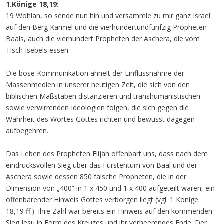
1.Könige 18,19:
19 Wohlan, so sende nun hin und versammle zu mir ganz Israel
auf den Berg Karmel und die vierhundertundfünfzig Propheten
Baals, auch die vierhundert Propheten der Aschera, die vom
Tisch Isebels essen.
Die böse Kommunikation ähnelt der Einflussnahme der
Massenmedien in unserer heutigen Zeit, die sich von den
biblischen Maßstäben distanzieren und transhumanistischen
sowie verwirrenden Ideologien folgen, die sich gegen die
Wahrheit des Wortes Gottes richten und bewusst dagegen
aufbegehren.
Das Leben des Propheten Elijah offenbart uns, dass nach dem
eindrucksvollen Sieg über das Fürstentum von Baal und der
Aschera sowie dessen 850 falsche Propheten, die in der
Dimension von „400” in 1 x 450 und 1 x 400 aufgeteilt waren, ein
offenbarender Hinweis Gottes verborgen liegt (vgl. 1 Könige
18,19 ff.). Ihre Zahl war bereits ein Hinweis auf den kommenden
Sieg Jesu in Form des Kreuzes und ihr verheerendes Ende. Der