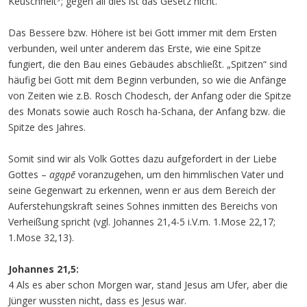
Keuschheit
; gegen all dies ist das Gesetz nicht.
Das Bessere bzw. Höhere ist bei Gott immer mit dem Ersten
verbunden, weil unter anderem das Erste, wie eine Spitze
fungiert, die den Bau eines Gebäudes abschließt. „Spitzen“ sind
häufig bei Gott mit dem Beginn verbunden, so wie die Anfänge
von Zeiten wie z.B. Rosch Chodesch, der Anfang oder die Spitze
des Monats sowie auch Rosch ha-Schana, der Anfang bzw. die
Spitze des Jahres.
Somit sind wir als Volk Gottes dazu aufgefordert in der Liebe
Gottes –
agąpē
voranzugehen, um den himmlischen Vater und
seine Gegenwart zu erkennen, wenn er aus dem Bereich der
Auferstehungskraft seines Sohnes inmitten des Bereichs von
Verheißung spricht (vgl. Johannes 21,4-5 i.V.m. 1.Mose 22,17;
1.Mose 32,13).
Johannes 21,5:
4 Als es aber schon Morgen war, stand Jesus am Ufer, aber die
Jünger wussten nicht, dass es Jesus war.