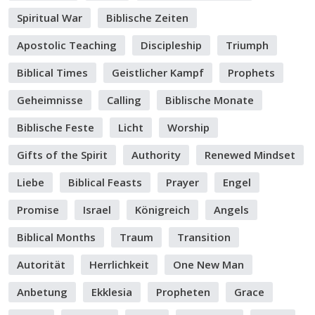
Spiritual War
Biblische Zeiten
Apostolic Teaching
Discipleship
Triumph
Biblical Times
Geistlicher Kampf
Prophets
Geheimnisse
Calling
Biblische Monate
Biblische Feste
Licht
Worship
Gifts of the Spirit
Authority
Renewed Mindset
Liebe
Biblical Feasts
Prayer
Engel
Promise
Israel
Königreich
Angels
Biblical Months
Traum
Transition
Autorität
Herrlichkeit
One New Man
Anbetung
Ekklesia
Propheten
Grace