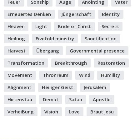
Feuer
Sonship
Auge
Anointing
Vater
Erneuertes Denken
Jüngerschaft
Identity
Heaven
Light
Bride of Christ
Secrets
Heilung
Fivefold ministry
Sanctification
Harvest
Übergang
Governmental presence
Transformation
Breakthrough
Restoration
Movement
Thronraum
Wind
Humility
Alignment
Heiliger Geist
Jerusalem
Hirtenstab
Demut
Satan
Apostle
Verheißung
Vision
Love
Braut Jesu