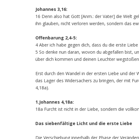
Johannes 3,16:
16 Denn also hat Gott [Anm.: der Vater] die Welt ge
ihn glauben, nicht verloren werden, sondern das e
Offenbarung 2,4-5:
4 Aber ich habe gegen dich, dass du die erste Liebe 
5 So denke nun daran, wovon du abgefallen bist, u
über dich kommen und deinen Leuchter wegstoßen v
Erst durch den Wandel in der ersten Liebe und der 
das Lager des Widersachers zu bringen, der mit Fur
4,18a).
1.Johannes 4,18a:
18a Furcht ist nicht in der Liebe, sondern die vollk
Das siebenfältige Licht und die erste Liebe
Die Verschiebung innerhalb der Phase der Veränder