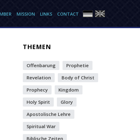
AMBER
MISSION
LINKS
CONTACT
THEMEN
Offenbarung
Prophetie
Revelation
Body of Christ
Prophecy
Kingdom
Holy Spirit
Glory
Apostolische Lehre
Spiritual War
Biblische Zeiten