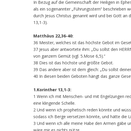
In Bezug auf die Gemeinschaft der Heiligen in Eph
als ein sogenannter „Führungsstern“ beschrieben we
durch Jesus Christus genannt wird und bei Gott an de
13,1-3).
Matthäus 22,36-40:
36 Meister, welches ist das höchste Gebot im Gese
37 Jesus aber antwortete ihm: „Du sollst den HERR
von ganzem Gemüt (vgl. 5.Mose 6,5).“
38 Dies ist das höchste und größte Gebot.
39 Das andere aber ist dem gleich: „Du sollst deinen
40 In diesen beiden Geboten hängt das ganze Gese
1.Korinther 13,1-3:
1 Wenn ich mit Menschen- und mit Engelzungen redet
eine klingende Schelle.
2 Und wenn ich prophetisch reden könnte und wüsste
sodass ich Berge versetzen könnte, und hätte die Li
3 Und wenn ich alle meine Habe den Armen gäbe und
wäre mir es nichts nütze.