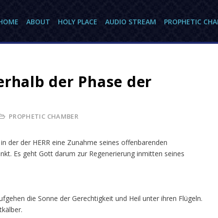
HOME
ABOUT
HOLY PLACE
AUDIO STREAM
PROPHETIC CH
erhalb der Phase der
PROPHETIC CHAMBER
e, in der der HERR eine Zunahme seines offenbarenden
enkt. Es geht Gott darum zur Regenerierung inmitten seines
ufgehen die Sonne der Gerechtigkeit und Heil unter ihren Flügeln.
tkälber.