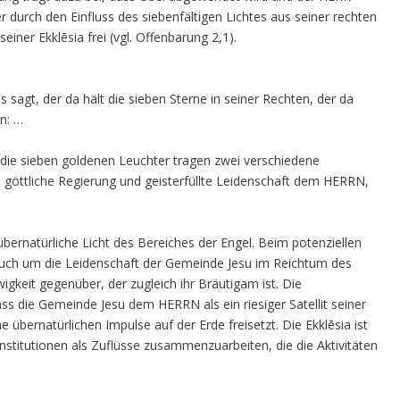
er durch den Einfluss des siebenfältigen Lichtes aus seiner rechten
er Ekklēsia frei (vgl. Offenbarung 2,1).
sagt, der da hält die sieben Sterne in seiner Rechten, der da
n: …
d die sieben goldenen Leuchter tragen zwei verschiedene
m göttliche Regierung und geisterfüllte Leidenschaft dem HERRN,
bernatürliche Licht des Bereiches der Engel. Beim potenziellen
auch um die Leidenschaft der Gemeinde Jesu im Reichtum des
keit gegenüber, der zugleich ihr Bräutigam ist. Die
ss die Gemeinde Jesu dem HERRN als ein riesiger Satellit seiner
 übernatürlichen Impulse auf der Erde freisetzt. Die Ekklēsia ist
Institutionen als Zuflüsse zusammenzuarbeiten, die die Aktivitäten