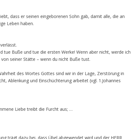
liebt, dass er seinen eingeborenen Sohn gab, damit alle, die an
wige Leben haben.
verlässt.
nd tue Buße und tue die ersten Werke! Wenn aber nicht, werde ich
on seiner Stätte – wenn du nicht Buße tust.
Wahrheit des Wortes Gottes sind wir in der Lage, Zerstörung in
cht, Ablenkung und Einschüchterung arbeitet (vgl. 1.Johannes
ommene Liebe treibt die Furcht aus; …
ung trägt dazu bei, dass Übel abgewendet wird und der HERR