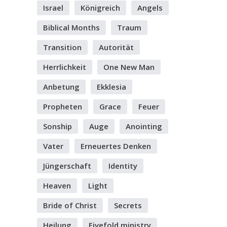
Israel
Königreich
Angels
Biblical Months
Traum
Transition
Autorität
Herrlichkeit
One New Man
Anbetung
Ekklesia
Propheten
Grace
Feuer
Sonship
Auge
Anointing
Vater
Erneuertes Denken
Jüngerschaft
Identity
Heaven
Light
Bride of Christ
Secrets
Heilung
Fivefold ministry