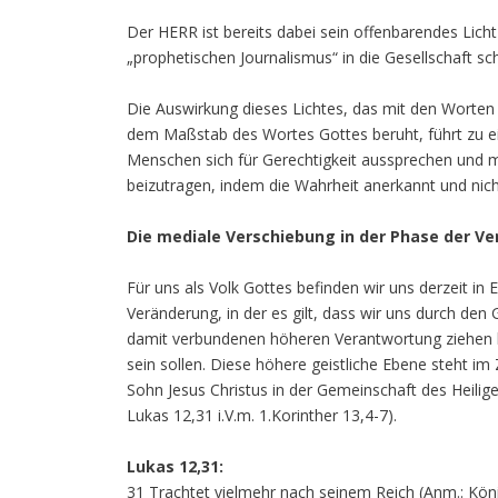
Der HERR ist bereits dabei sein offenbarendes Lic
„prophetischen Journalismus“ in die Gesellschaft sc
Die Auswirkung dieses Lichtes, das mit den Worten
dem Maßstab des Wortes Gottes beruht, führt zu ei
Menschen sich für Gerechtigkeit aussprechen und ma
beizutragen, indem die Wahrheit anerkannt und nicht
Die mediale Verschiebung in der Phase der V
Für uns als Volk Gottes befinden wir uns derzeit in
Veränderung, in der es gilt, dass wir uns durch de
damit verbundenen höheren Verantwortung ziehen las
sein sollen. Diese höhere geistliche Ebene steht 
Sohn Jesus Christus in der Gemeinschaft des Heilige
Lukas 12,31 i.V.m. 1.Korinther 13,4-7).
Lukas 12,31:
31 Trachtet vielmehr nach seinem Reich (Anm.: König