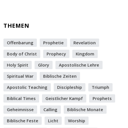
THEMEN
Offenbarung
Prophetie
Revelation
Body of Christ
Prophecy
Kingdom
Holy Spirit
Glory
Apostolische Lehre
Spiritual War
Biblische Zeiten
Apostolic Teaching
Discipleship
Triumph
Biblical Times
Geistlicher Kampf
Prophets
Geheimnisse
Calling
Biblische Monate
Biblische Feste
Licht
Worship