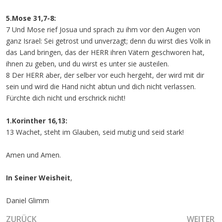
5.Mose 31,7-8:
7 Und Mose rief Josua und sprach zu ihm vor den Augen von
ganz Israel: Sei getrost und unverzagt; denn du wirst dies Volk in
das Land bringen, das der HERR ihren Vätern geschworen hat,
ihnen zu geben, und du wirst es unter sie austeilen.
8 Der HERR aber, der selber vor euch hergeht, der wird mit dir
sein und wird die Hand nicht abtun und dich nicht verlassen.
Fürchte dich nicht und erschrick nicht!
1.Korinther 16,13:
13 Wachet, steht im Glauben, seid mutig und seid stark!
Amen und Amen.
In Seiner Weisheit
,
Daniel Glimm
VORHERIGER BEITRAG: DER EINTRITT IN DAS FELD DER M
NÄCHSTE
ZURÜCK
WEITER