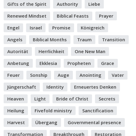
Gifts of the Spirit
Authority
Liebe
Renewed Mindset
Biblical Feasts
Prayer
Engel
Israel
Promise
Königreich
Angels
Biblical Months
Traum
Transition
Autorität
Herrlichkeit
One New Man
Anbetung
Ekklesia
Propheten
Grace
Feuer
Sonship
Auge
Anointing
Vater
Jüngerschaft
Identity
Erneuertes Denken
Heaven
Light
Bride of Christ
Secrets
Heilung
Fivefold ministry
Sanctification
Harvest
Übergang
Governmental presence
Transformation
Breakthrough
Restoration