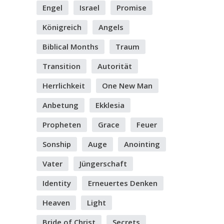
Engel
Israel
Promise
Königreich
Angels
Biblical Months
Traum
Transition
Autorität
Herrlichkeit
One New Man
Anbetung
Ekklesia
Propheten
Grace
Feuer
Sonship
Auge
Anointing
Vater
Jüngerschaft
Identity
Erneuertes Denken
Heaven
Light
Bride of Christ
Secrets