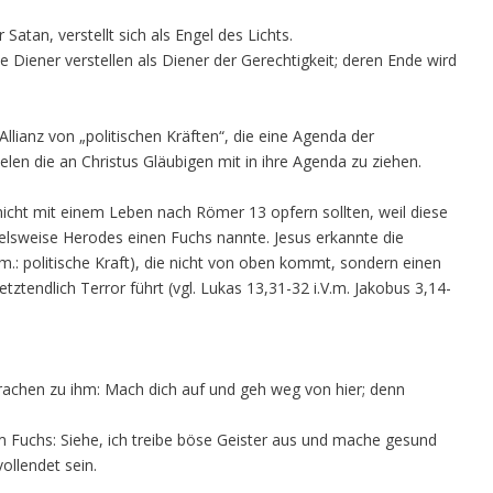
Satan, verstellt sich als Engel des Lichts.
 Diener verstellen als Diener der Gerechtigkeit; deren Ende wird
llianz von „politischen Kräften“, die eine Agenda der
elen die an Christus Gläubigen mit in ihre Agenda zu ziehen.
nicht mit einem Leben nach Römer 13 opfern sollten, weil diese
elsweise Herodes einen Fuchs nannte. Jesus erkannte die
m.: politische Kraft), die nicht von oben kommt, sondern einen
etztendlich Terror führt (vgl. Lukas 13,31-32 i.V.m. Jakobus 3,14-
rachen zu ihm: Mach dich auf und geh weg von hier; denn
m Fuchs: Siehe, ich treibe böse Geister aus und mache gesund
ollendet sein.