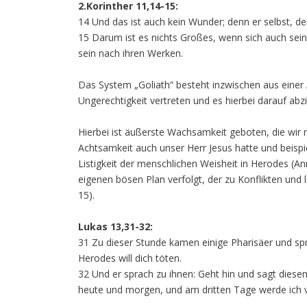
2.Korinther 11,14-15:
14 Und das ist auch kein Wunder; denn er selbst, der 
15 Darum ist es nichts Großes, wenn sich auch seine
sein nach ihren Werken.
Das System „Goliath“ besteht inzwischen aus einer A
Ungerechtigkeit vertreten und es hierbei darauf abzi
Hierbei ist äußerste Wachsamkeit geboten, die wir 
Achtsamkeit auch unser Herr Jesus hatte und beispi
Listigkeit der menschlichen Weisheit in Herodes (An
eigenen bösen Plan verfolgt, der zu Konflikten und l
15).
Lukas 13,31-32:
31 Zu dieser Stunde kamen einige Pharisäer und sp
Herodes will dich töten.
32 Und er sprach zu ihnen: Geht hin und sagt diese
heute und morgen, und am dritten Tage werde ich v