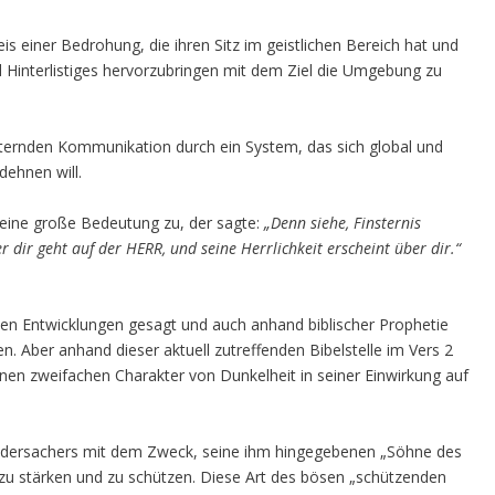
s einer Bedrohung, die ihren Sitz im geistlichen Bereich hat und
 Hinterlistiges hervorzubringen mit dem Ziel die Umgebung zu
hternden Kommunikation durch ein System, das sich global und
dehnen will.
eine große Bedeutung zu, der sagte:
„Denn siehe, Finsternis
 dir geht auf der HERR, und seine Herrlichkeit erscheint über dir.“
chen Entwicklungen gesagt und auch anhand biblischer Prophetie
sen. Aber anhand dieser aktuell zutreffenden Bibelstelle im Vers 2
inen zweifachen Charakter von Dunkelheit in seiner Einwirkung auf
idersachers mit dem Zweck, seine ihm hingegebenen „Söhne des
t zu stärken und zu schützen. Diese Art des bösen „schützenden