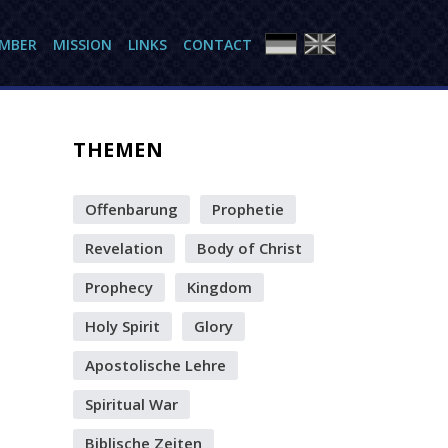
AMBER
MISSION
LINKS
CONTACT
THEMEN
Offenbarung
Prophetie
Revelation
Body of Christ
Prophecy
Kingdom
Holy Spirit
Glory
Apostolische Lehre
Spiritual War
Biblische Zeiten