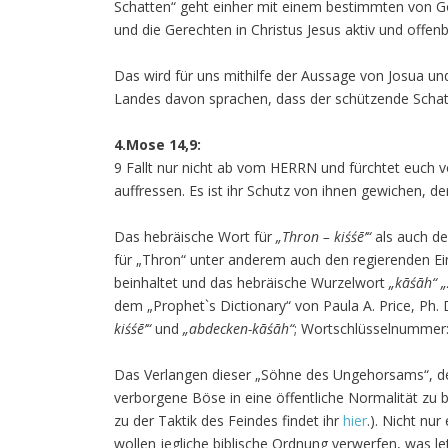
Schatten“ geht einher mit einem bestimmten von Got
und die Gerechten in Christus Jesus aktiv und offen
Das wird für uns mithilfe der Aussage von Josua un
Landes davon sprachen, dass der schützende Schatt
4.Mose 14,9:
9 Fallt nur nicht ab vom HERRN und fürchtet euch v
auffressen. Es ist ihr Schutz von ihnen gewichen, de
Das hebräische Wort für
„Thron – kiśśē’“
als auch d
für „Thron“ unter anderem auch den regierenden Ei
beinhaltet und das hebräische Wurzelwort
„kāśāh“ 
dem „Prophet`s Dictionary“ von Paula A. Price, Ph. 
kiśśē’“
und
„abdecken-kāśāh“
; Wortschlüsselnummer
Das Verlangen dieser „Söhne des Ungehorsams“, dess
verborgene Böse in eine öffentliche Normalität zu 
zu der Taktik des Feindes findet ihr
hier
.). Nicht nu
wollen jegliche biblische Ordnung verwerfen, was le