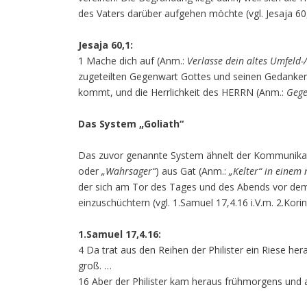
des Vaters darüber aufgehen möchte (vgl. Jesaja 60,
Jesaja 60,1:
1 Mache dich auf (Anm.:
Verlasse dein altes Umfeld
zugeteilten Gegenwart Gottes und seinen Gedanken.
kommt, und die Herrlichkeit des HERRN (Anm.:
Gege
Das System „Goliath“
Das zuvor genannte System ähnelt der Kommunikat
oder
„Wahrsager“
) aus Gat (Anm.:
„Kelter“ in einem
der sich am Tor des Tages und des Abends vor dem V
einzuschüchtern (vgl. 1.Samuel 17,4.16 i.V.m. 2.Kori
1.Samuel 17,4.16:
4 Da trat aus den Reihen der Philister ein Riese he
groß. …
16 Aber der Philister kam heraus frühmorgens und ab