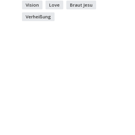
Vision
Love
Braut Jesu
Verheißung