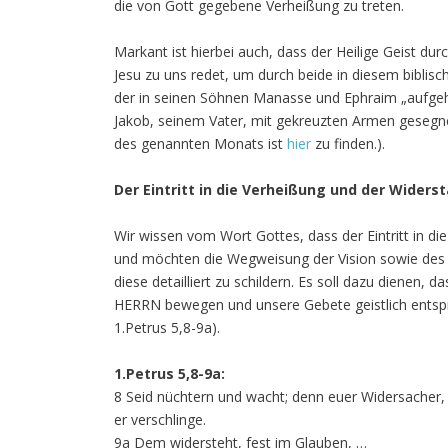
die von Gott gegebene Verheißung zu treten.
Markant ist hierbei auch, dass der Heilige Geist du
Jesu zu uns redet, um durch beide in diesem biblis
der in seinen Söhnen Manasse und Ephraim „aufgeh
Jakob, seinem Vater, mit gekreuzten Armen gesegne
des genannten Monats ist
hier
zu finden.).
Der Eintritt in die Verheißung und der Wider
Wir wissen vom Wort Gottes, dass der Eintritt in d
und möchten die Wegweisung der Vision sowie des 
diese detailliert zu schildern. Es soll dazu dienen, 
HERRN bewegen und unsere Gebete geistlich entsprec
1.Petrus 5,8-9a).
1.Petrus 5,8-9a:
8 Seid nüchtern und wacht; denn euer Widersacher,
er verschlinge.
9a Dem widersteht, fest im Glauben, …