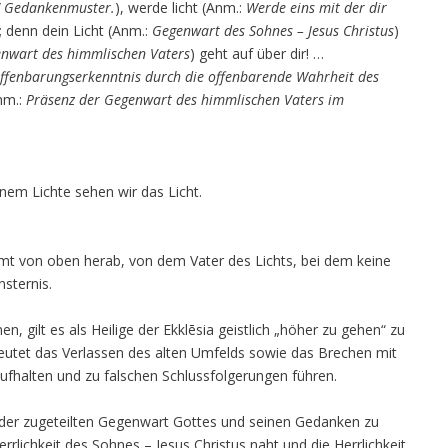
-/ Gedankenmuster.
), werde licht (Anm.:
Werde eins mit der dir
); denn dein Licht (Anm.:
Gegenwart des Sohnes – Jesus Christus
)
nwart des himmlischen Vaters
) geht auf über dir! …
ffenbarungserkenntnis durch die offenbarende Wahrheit des
nm.:
Präsenz der Gegenwart des himmlischen Vaters im
inem Lichte sehen wir das Licht.
t von oben herab, von dem Vater des Lichts, bei dem keine
sternis.
 gilt es als Heilige der Ekklēsia geistlich „höher zu gehen“ zu
deutet das Verlassen des alten Umfelds sowie das Brechen mit
ufhalten und zu falschen Schlussfolgerungen führen.
mit der zugeteilten Gegenwart Gottes und seinen Gedanken zu
errlichkeit des Sohnes – Jesus Christus naht und die Herrlichkeit