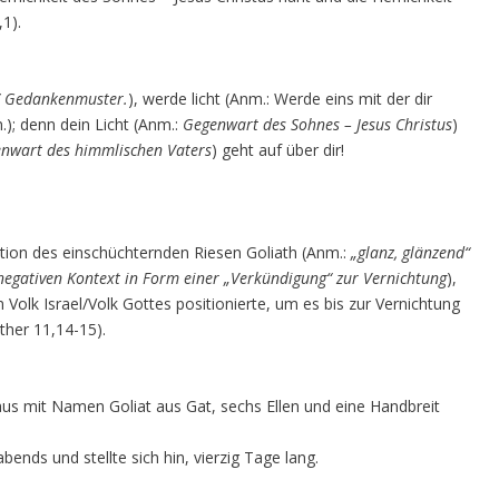
1).
-/ Gedankenmuster.
), werde licht (Anm.: Werde eins mit der dir
); denn dein Licht (Anm.:
Gegenwart des Sohnes – Jesus Christus
)
nwart des himmlischen Vaters
) geht auf über dir!
ion des einschüchternden Riesen Goliath (Anm.:
„glanz, glänzend“
 negativen Kontext in Form einer „Verkündigung“ zur Vernichtung
),
olk Israel/Volk Gottes positionierte, um es bis zur Vernichtung
nther 11,14-15).
raus mit Namen Goliat aus Gat, sechs Ellen und eine Handbreit
ends und stellte sich hin, vierzig Tage lang.