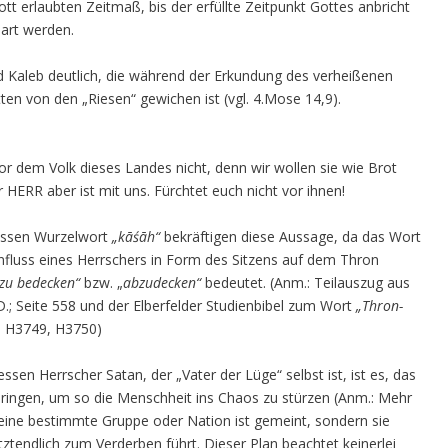
t erlaubten Zeitmaß, bis der erfüllte Zeitpunkt Gottes anbricht
bart werden.
d Kaleb deutlich, die während der Erkundung des verheißenen
en von den „Riesen“ gewichen ist (vgl. 4.Mose 14,9).
or dem Volk dieses Landes nicht, denn wir wollen sie wie Brot
r HERR aber ist mit uns. Fürchtet euch nicht vor ihnen!
essen Wurzelwort
„kāśāh“
bekräftigen diese Aussage, da das Wort
nfluss eines Herrschers in Form des Sitzens auf dem Thron
„zu bedecken“
bzw. „
abzudecken“
bedeutet. (Anm.: Teilauszug aus
D.; Seite 558 und der Elberfelder Studienbibel zum Wort
„Thron-
: H3749, H3750)
en Herrscher Satan, der „Vater der Lüge“ selbst ist, ist es, das
bringen, um so die Menschheit ins Chaos zu stürzen (Anm.: Mehr
r eine bestimmte Gruppe oder Nation ist gemeint, sondern sie
tztendlich zum Verderben führt. Dieser Plan beachtet keinerlei