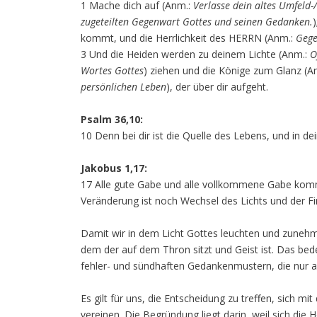
1 Mache dich auf (Anm.:
Verlasse dein altes Umfeld
zugeteilten Gegenwart Gottes und seinen Gedanken.
kommt, und die Herrlichkeit des HERRN (Anm.:
Gege
3 Und die Heiden werden zu deinem Lichte (Anm.:
O
Wortes Gottes
) ziehen und die Könige zum Glanz (A
persönlichen Leben
), der über dir aufgeht.
Psalm 36,10:
10 Denn bei dir ist die Quelle des Lebens, und in de
Jakobus 1,17:
17 Alle gute Gabe und alle vollkommene Gabe komm
Veränderung ist noch Wechsel des Lichts und der Fin
Damit wir in dem Licht Gottes leuchten und zunehmen,
dem der auf dem Thron sitzt und Geist ist. Das be
fehler- und sündhaften Gedankenmustern, die nur a
Es gilt für uns, die Entscheidung zu treffen, sich 
vereinen. Die Begründung liegt darin, weil sich die H