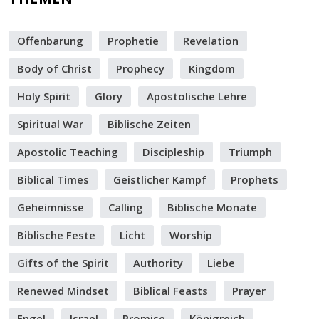
Offenbarung
Prophetie
Revelation
Body of Christ
Prophecy
Kingdom
Holy Spirit
Glory
Apostolische Lehre
Spiritual War
Biblische Zeiten
Apostolic Teaching
Discipleship
Triumph
Biblical Times
Geistlicher Kampf
Prophets
Geheimnisse
Calling
Biblische Monate
Biblische Feste
Licht
Worship
Gifts of the Spirit
Authority
Liebe
Renewed Mindset
Biblical Feasts
Prayer
Engel
Israel
Promise
Königreich