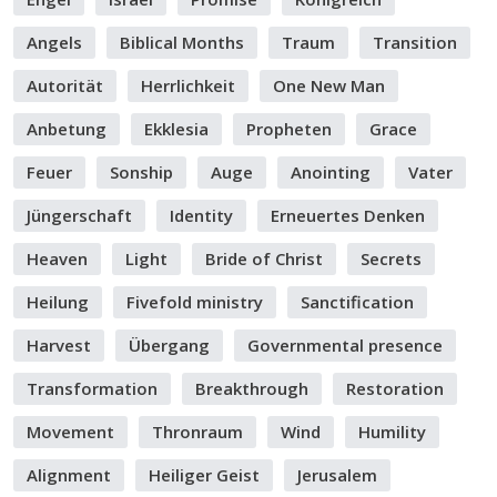
Angels
Biblical Months
Traum
Transition
Autorität
Herrlichkeit
One New Man
Anbetung
Ekklesia
Propheten
Grace
Feuer
Sonship
Auge
Anointing
Vater
Jüngerschaft
Identity
Erneuertes Denken
Heaven
Light
Bride of Christ
Secrets
Heilung
Fivefold ministry
Sanctification
Harvest
Übergang
Governmental presence
Transformation
Breakthrough
Restoration
Movement
Thronraum
Wind
Humility
Alignment
Heiliger Geist
Jerusalem