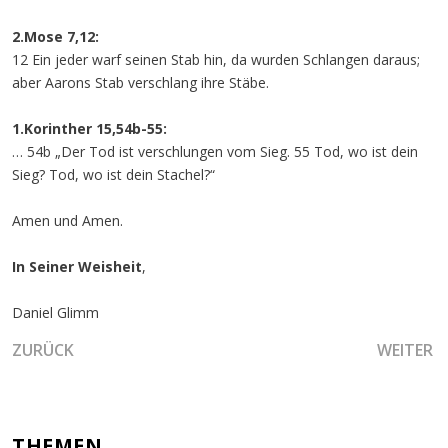
2.Mose 7,12:
12 Ein jeder warf seinen Stab hin, da wurden Schlangen daraus;
aber Aarons Stab verschlang ihre Stäbe.
1.Korinther 15,54b-55:
… 54b „Der Tod ist verschlungen vom Sieg. 55 Tod, wo ist dein
Sieg? Tod, wo ist dein Stachel?“
Amen und Amen.
In Seiner Weisheit
,
Daniel Glimm
VORHERIGER BEITRAG: DER SIEDENDE KESSEL UND DIE A
NÄCHSTE
ZURÜCK
WEITER
THEMEN