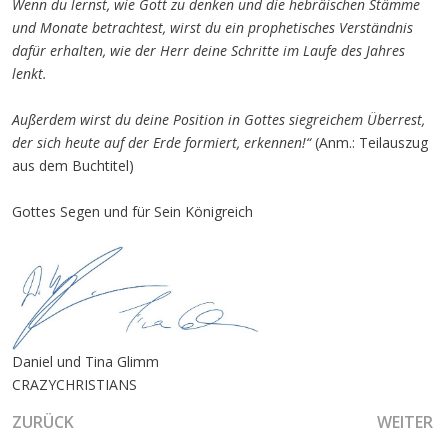
Wenn du lernst, wie Gott zu denken und die hebräischen Stämme
und Monate betrachtest, wirst du ein prophetisches Verständnis
dafür erhalten, wie der Herr deine Schritte im Laufe des Jahres
lenkt.
Außerdem wirst du deine Position in Gottes siegreichem Überrest,
der sich heute auf der Erde formiert, erkennen!“
(Anm.: Teilauszug
aus dem Buchtitel)
Gottes Segen und für Sein Königreich
Daniel und Tina Glimm
CRAZYCHRISTIANS
VORHERIGER BEITRAG: DIE GEBURT JESU UND DER NEUE 
NÄCHSTE
ZURÜCK
WEITER