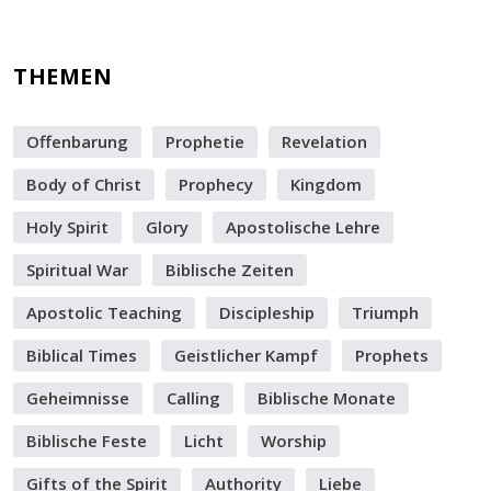
THEMEN
Offenbarung
Prophetie
Revelation
Body of Christ
Prophecy
Kingdom
Holy Spirit
Glory
Apostolische Lehre
Spiritual War
Biblische Zeiten
Apostolic Teaching
Discipleship
Triumph
Biblical Times
Geistlicher Kampf
Prophets
Geheimnisse
Calling
Biblische Monate
Biblische Feste
Licht
Worship
Gifts of the Spirit
Authority
Liebe