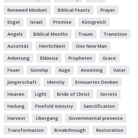
Renewed Mindset
Biblical Feasts
Prayer
Engel
Israel
Promise
Königreich
Angels
Biblical Months
Traum
Transition
Autorität
Herrlichkeit
One New Man
Anbetung
Ekklesia
Propheten
Grace
Feuer
Sonship
Auge
Anointing
Vater
Jüngerschaft
Identity
Erneuertes Denken
Heaven
Light
Bride of Christ
Secrets
Heilung
Fivefold ministry
Sanctification
Harvest
Übergang
Governmental presence
Transformation
Breakthrough
Restoration