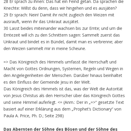
28 Er sprach zu ihnen: Das hat ein Feind getan. Da sprachen die
Knechte: Willst du denn, dass wir hingehen und es ausjäten?
29 Er sprach: Nein! Damit ihr nicht zugleich den Weizen mit
ausrauft, wenn ihr das Unkraut ausjätet.
30 Lasst beides miteinander wachsen bis zur Ernte; und um die
Erntezeit will ich zu den Schnittern sagen: Sammelt zuerst das
Unkraut und bindet es in Bündel, damit man es verbrenne; aber
den Weizen sammelt mir in meine Scheune.
=> Das Königreich des Himmels umfasst die Herrschaft und
Macht von Gottes Ordnungen, Systemen, Regeln und Wegen in
den Angelegenheiten der Menschen. Darüber hinaus beinhaltet
es den Einfluss der Gemeinde Jesu in der Welt.
Das Königreich des Himmels ist das, was der Welt die Autorität
von Jesus Christus als den Herrscher über das Königreich Gottes
und seine Himmel auferlegt. <= (Anm.: Der in „=>“ gesetzte Text
basiert auf einer Erklärung aus dem „Prophet’s Dictionary“ von
Paula A. Price, Ph. D.; Seite 298)
Das Abernten der Söhne des Bösen und der Söhne des