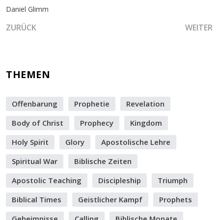
Daniel Glimm
VORHERIGER BEITRAG: TRAGE DIE NEUE ZEIT UND HANDLE 
NÄCHSTE
ZURÜCK
WEITER
THEMEN
Offenbarung
Prophetie
Revelation
Body of Christ
Prophecy
Kingdom
Holy Spirit
Glory
Apostolische Lehre
Spiritual War
Biblische Zeiten
Apostolic Teaching
Discipleship
Triumph
Biblical Times
Geistlicher Kampf
Prophets
Geheimnisse
Calling
Biblische Monate