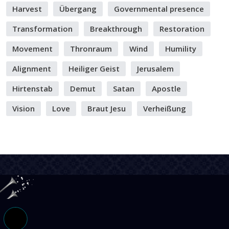
Harvest
Übergang
Governmental presence
Transformation
Breakthrough
Restoration
Movement
Thronraum
Wind
Humility
Alignment
Heiliger Geist
Jerusalem
Hirtenstab
Demut
Satan
Apostle
Vision
Love
Braut Jesu
Verheißung