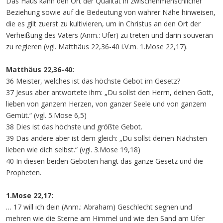
Das Haus kann den Ort der Qualität in zwischenmenschlicher
Beziehung sowie auf die Bedeutung von wahrer Nähe hinweisen,
die es gilt zuerst zu kultivieren, um in Christus an den Ort der
Verheißung des Vaters (Anm.: Ufer) zu treten und darin souverän
zu regieren (vgl. Matthäus 22,36-40 i.V.m. 1.Mose 22,17).
Matthäus 22,36-40:
36 Meister, welches ist das höchste Gebot im Gesetz?
37 Jesus aber antwortete ihm: „Du sollst den Herrn, deinen Gott,
lieben von ganzem Herzen, von ganzer Seele und von ganzem
Gemüt.“ (vgl. 5.Mose 6,5)
38 Dies ist das höchste und größte Gebot.
39 Das andere aber ist dem gleich: „Du sollst deinen Nächsten
lieben wie dich selbst.“ (vgl. 3.Mose 19,18)
40 In diesen beiden Geboten hängt das ganze Gesetz und die
Propheten.
1.Mose 22,17:
… 17 will ich dein (Anm.: Abraham) Geschlecht segnen und
mehren wie die Sterne am Himmel und wie den Sand am Ufer