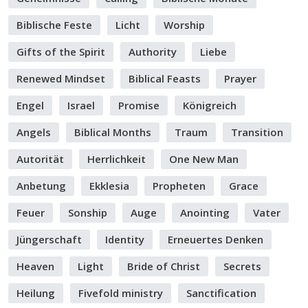
Biblische Feste
Licht
Worship
Gifts of the Spirit
Authority
Liebe
Renewed Mindset
Biblical Feasts
Prayer
Engel
Israel
Promise
Königreich
Angels
Biblical Months
Traum
Transition
Autorität
Herrlichkeit
One New Man
Anbetung
Ekklesia
Propheten
Grace
Feuer
Sonship
Auge
Anointing
Vater
Jüngerschaft
Identity
Erneuertes Denken
Heaven
Light
Bride of Christ
Secrets
Heilung
Fivefold ministry
Sanctification