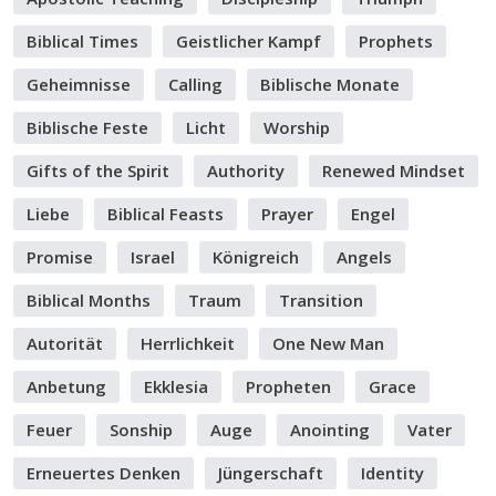
Biblical Times
Geistlicher Kampf
Prophets
Geheimnisse
Calling
Biblische Monate
Biblische Feste
Licht
Worship
Gifts of the Spirit
Authority
Renewed Mindset
Liebe
Biblical Feasts
Prayer
Engel
Promise
Israel
Königreich
Angels
Biblical Months
Traum
Transition
Autorität
Herrlichkeit
One New Man
Anbetung
Ekklesia
Propheten
Grace
Feuer
Sonship
Auge
Anointing
Vater
Erneuertes Denken
Jüngerschaft
Identity