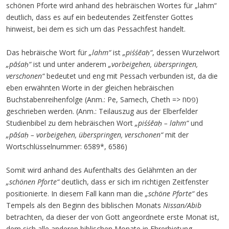
schönen Pforte wird anhand des hebräischen Wortes für „lahm“
deutlich, dass es auf ein bedeutendes Zeitfenster Gottes
hinweist, bei dem es sich um das Pessachfest handelt.
Das hebräische Wort für
„lahm“
ist
„piśśēaḥ“
, dessen Wurzelwort
„pāśaḥ“
ist und unter anderem
„vorbeigehen, überspringen,
verschonen“
bedeutet und eng mit Pessach verbunden ist, da die
eben erwähnten Worte in der gleichen hebräischen
Buchstabenreihenfolge (Anm.: Pe, Samech, Cheth => פסח)
geschrieben werden. (Anm.: Teilauszug aus der Elberfelder
Studienbibel zu dem hebräischen Wort
„piśśēaḥ – lahm“
und
„pāśaḥ – vorbeigehen, überspringen, verschonen“
mit der
Wortschlüsselnummer: 6589*, 6586)
Somit wird anhand des Aufenthalts des Gelähmten an der
„schönen Pforte“
deutlich, dass er sich im richtigen Zeitfenster
positionierte. In diesem Fall kann man die
„schöne Pforte“
des
Tempels als den Beginn des biblischen Monats
Nissan/Abib
betrachten, da dieser der von Gott angeordnete erste Monat ist,
dem sich alle anderen biblischen Monate in Ehrerbietung