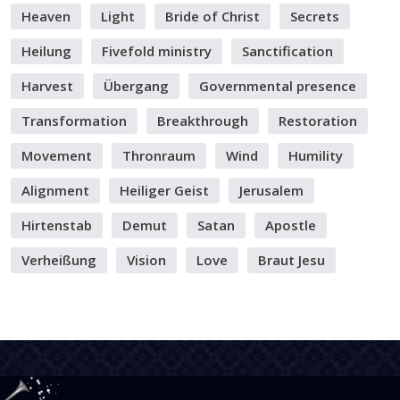
Heaven
Light
Bride of Christ
Secrets
Heilung
Fivefold ministry
Sanctification
Harvest
Übergang
Governmental presence
Transformation
Breakthrough
Restoration
Movement
Thronraum
Wind
Humility
Alignment
Heiliger Geist
Jerusalem
Hirtenstab
Demut
Satan
Apostle
Verheißung
Vision
Love
Braut Jesu