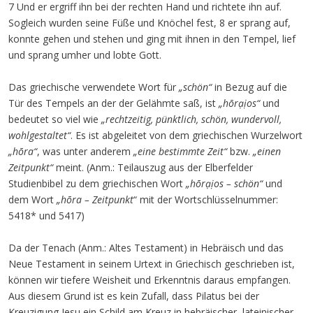
7 Und er ergriff ihn bei der rechten Hand und richtete ihn auf.
Sogleich wurden seine Füße und Knöchel fest, 8 er sprang auf,
konnte gehen und stehen und ging mit ihnen in den Tempel, lief
und sprang umher und lobte Gott.
Das griechische verwendete Wort für
„schön“
in Bezug auf die
Tür des Tempels an der der Gelähmte saß, ist
„hōrạịos“
und
bedeutet so viel wie
„rechtzeitig, pünktlich, schön, wundervoll,
wohlgestaltet“
. Es ist abgeleitet von dem griechischen Wurzelwort
„hōra“
, was unter anderem
„eine bestimmte Zeit“
bzw.
„einen
Zeitpunkt“
meint. (Anm.: Teilauszug aus der Elberfelder
Studienbibel zu dem griechischen Wort
„hōrạịos – schön“
und
dem Wort
„hōra – Zeitpunkt
“ mit der Wortschlüsselnummer:
5418* und 5417)
Da der Tenach (Anm.: Altes Testament) in Hebräisch und das
Neue Testament in seinem Urtext in Griechisch geschrieben ist,
können wir tiefere Weisheit und Erkenntnis daraus empfangen.
Aus diesem Grund ist es kein Zufall, dass Pilatus bei der
Kreuzigung Jesu ein Schild am Kreuz in hebräischer, lateinischer