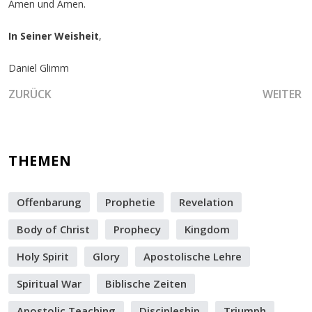
Amen und Amen.
In Seiner Weisheit
,
Daniel Glimm
VORHERIGER BEITRAG: DER BIBLISCHE MONAT ABIB-NISS
NÄCHSTE
ZURÜCK
WEITER
THEMEN
Offenbarung
Prophetie
Revelation
Body of Christ
Prophecy
Kingdom
Holy Spirit
Glory
Apostolische Lehre
Spiritual War
Biblische Zeiten
Apostolic Teaching
Discipleship
Triumph