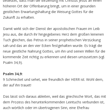
bedeutet, dass man die Beziehung mit Christus Jesus an einen
höheren Ort der Offenbarung bringt, um in einer gesunden
geistlichen Erwartungshaltung die Weisung Gottes für die
Zukunft zu erhalten.
Damit wirkt sich der Dienst der apostolischen Frauen im Leib
Jesu aus, die durch ihr hingegebenes Herz dem großen leinenen
Tuch gleichen, das Petrus in seiner prophetischen Verzückung
sah und das an den vier Ecken festgehalten wurde. Es trägt die
neue geistliche Nahrung Gottes, um ihn und seinen Willen für die
kommende Zeit richtig zu erkennen und diesen umzusetzen (vgl.
Psalm 34,9).
Psalm 34,9:
9 Schmecket und sehet, wie freundlich der HERR ist. Wohl dem,
der auf ihn trauet!
Das lässt sich daraus ableiten, weil das griechische Wort, das mit
dem Prozess des herunterkommenden Leintuchs verbunden ist,
auch wörtlich oder im übertragenen Sinn, eine Ehefrau