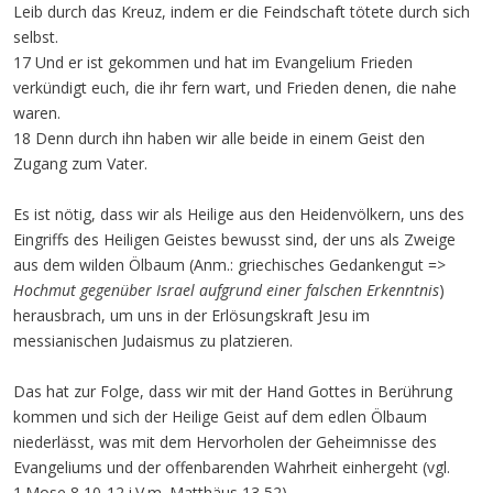
Leib durch das Kreuz, indem er die Feindschaft tötete durch sich
selbst.
17 Und er ist gekommen und hat im Evangelium Frieden
verkündigt euch, die ihr fern wart, und Frieden denen, die nahe
waren.
18 Denn durch ihn haben wir alle beide in einem Geist den
Zugang zum Vater.
Es ist nötig, dass wir als Heilige aus den Heidenvölkern, uns des
Eingriffs des Heiligen Geistes bewusst sind, der uns als Zweige
aus dem wilden Ölbaum (Anm.: griechisches Gedankengut =>
Hochmut gegenüber Israel aufgrund einer falschen Erkenntnis
)
herausbrach, um uns in der Erlösungskraft Jesu im
messianischen Judaismus zu platzieren.
Das hat zur Folge, dass wir mit der Hand Gottes in Berührung
kommen und sich der Heilige Geist auf dem edlen Ölbaum
niederlässt, was mit dem Hervorholen der Geheimnisse des
Evangeliums und der offenbarenden Wahrheit einhergeht (vgl.
1.Mose 8,10-12 i.V.m. Matthäus 13,52).