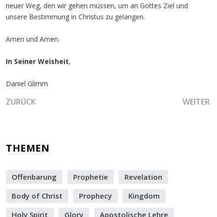
neuer Weg, den wir gehen müssen, um an Gottes Ziel und
unsere Bestimmung in Christus zu gelangen.
Amen und Amen.
In Seiner Weisheit
,
Daniel Glimm
VORHERIGER BEITRAG: DER AUFRUF GOTTES ZUM NEUEN WEG
NÄCHSTER
ZURÜCK
WEITER
THEMEN
Offenbarung
Prophetie
Revelation
Body of Christ
Prophecy
Kingdom
Holy Spirit
Glory
Apostolische Lehre