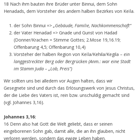
18 Nach ihm bauten ihre Brüder unter Binnui, dem Sohn
Henadads, dem Vorsteher des andern halben Bezirkes von Keïla.
der Sohn Binnui =>
„Gebäude, Familie, Nachkommenschaft“
der Vater Henadad => Gnade und Gunst von Hadad
(Donner/Krachen = Stimme Gottes; 2.Mose 19,16.19;
Offenbarung 4,5; Offenbarung 10,4)
Vorsteher der halben Region von Keïla/Kehila/Kegila –
ein
langgestreckter Berg oder Bergrücken (Anm.: war eine Stadt
im Stamm Juda – „Lob, Preis“)
Wir sollten uns bei alledem vor Augen halten, dass wir
Gesegnete sind und durch das Erlösungswerk von Jesus Christus,
der die Liebe des Vaters ist, rein bzw. unschuldig gemacht sind
(vgl. Johannes 3,16).
Johannes 3,16:
16 Denn also hat Gott die Welt geliebt, dass er seinen
eingeborenen Sohn gab, damit alle, die an ihn glauben, nicht
verloren werden, sondern das ewige Leben haben.