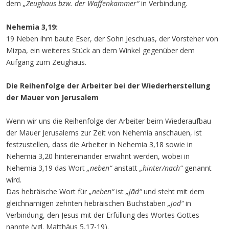
dem
„Zeughaus bzw. der Waffenkammer“
in Verbindung.
Nehemia 3,19:
19 Neben ihm baute Eser, der Sohn Jeschuas, der Vorsteher von
Mizpa, ein weiteres Stück an dem Winkel gegenüber dem
Aufgang zum Zeughaus.
Die Reihenfolge der Arbeiter bei der Wiederherstellung
der Mauer von Jerusalem
Wenn wir uns die Reihenfolge der Arbeiter beim Wiederaufbau
der Mauer Jerusalems zur Zeit von Nehemia anschauen, ist
festzustellen, dass die Arbeiter in Nehemia 3,18 sowie in
Nehemia 3,20 hintereinander erwähnt werden, wobei in
Nehemia 3,19 das Wort
„neben“
anstatt
„hinter/nach“
genannt
wird.
Das hebräische Wort für
„neben“
ist
„jā
d
“
und steht mit dem
gleichnamigen zehnten hebräischen Buchstaben
„jod“
in
Verbindung, den Jesus mit der Erfüllung des Wortes Gottes
nannte (vgl. Matthäus 5,17-19).