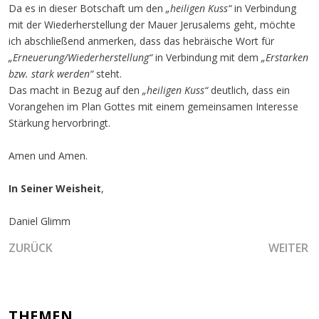
Da es in dieser Botschaft um den
„heiligen Kuss“
in Verbindung
mit der Wiederherstellung der Mauer Jerusalems geht, möchte
ich abschließend anmerken, dass das hebräische Wort für
„Erneuerung/Wiederherstellung“
in Verbindung mit dem
„Erstarken
bzw. stark werden“
steht.
Das macht in Bezug auf den
„heiligen Kuss“
deutlich, dass ein
Vorangehen im Plan Gottes mit einem gemeinsamen Interesse
Stärkung hervorbringt.
Amen und Amen.
In Seiner Weisheit
,
Daniel Glimm
VORHERIGER BEITRAG: DAS WASSERTOR UND DER STAN
NÄCHSTE
ZURÜCK
WEITER
THEMEN