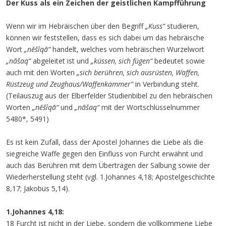
Der Kuss als ein Zeichen der geistlichen Kampfführung
Wenn wir im Hebräischen über den Begriff
„Kuss“
studieren,
können wir feststellen, dass es sich dabei um das hebräische
Wort
„nĕšîqā“
handelt, welches vom hebräischen Wurzelwort
„nāšaq“
abgeleitet ist und
„küssen, sich fügen“
bedeutet sowie
auch mit den Worten
„sich berühren, sich ausrüsten, Waffen,
Rüstzeug und Zeughaus/Waffenkammer“
in Verbindung steht.
(Teilauszug aus der Elberfelder Studienbibel zu den hebräischen
Worten
„nĕšîqā“
und
„nāšaq“
mit der Wortschlüsselnummer
5480*, 5491)
Es ist kein Zufall, dass der Apostel Johannes die Liebe als die
siegreiche Waffe gegen den Einfluss von Furcht erwähnt und
auch das Berühren mit dem Übertragen der Salbung sowie der
Wiederherstellung steht (vgl. 1.Johannes 4,18; Apostelgeschichte
8,17; Jakobus 5,14).
1.Johannes 4,18:
18 Furcht ist nicht in der Liebe, sondern die vollkommene Liebe