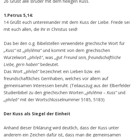
26 Grüßt alle Brüder mit dem heiligen Kuss.
1.Petrus 5,14:
14 Grüßt euch untereinander mit dem Kuss der Liebe. Friede sei
mit euch allen, die ihr in Christus seid!
Das bei den o.g. Bibelstellen verwendete griechische Wort für
„Kuss“
ist
„phịlēma“
und kommt von dem griechischen
Wurzelwort
„philẹō“
, was
„gut Freund sein, freundschaftliche
Liebe, gern haben“
bedeutet.
Das Wort
„philẹō“
bezeichnet ein Lieben bzw. ein
freundschaftliches Gernhaben, welches vor allem auf
gemeinsamen Interessen beruht. (Teilauszug aus der Elberfelder
Studienbibel zu den griechischen Worten
„phịlēma – Kuss“
und
„philẹō“
mit der Wortschlüsselnummer 5185, 5183)
Der Kuss als Siegel der Einheit
Anhand dieser Erklärung wird deutlich, dass der Kuss unter
anderem ein Zeichen dafür ist, dass man die gemeinsamen