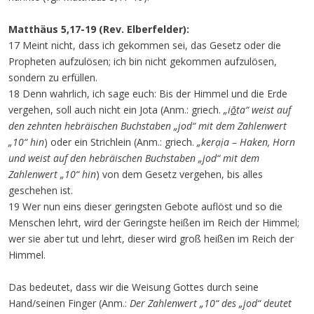
Matthäus 5,17-19 (Rev. Elberfelder):
17 Meint nicht, dass ich gekommen sei, das Gesetz oder die
Propheten aufzulösen; ich bin nicht gekommen aufzulösen,
sondern zu erfüllen.
18 Denn wahrlich, ich sage euch: Bis der Himmel und die Erde
vergehen, soll auch nicht ein Jota (Anm.: griech.
„i
ō
ta“
weist auf
den zehnten hebräischen Buchstaben „jod“ mit dem Zahlenwert
„10“ hin
) oder ein Strichlein (Anm.: griech.
„kerạịa – Haken, Horn
und weist auf den hebräischen Buchstaben „jod“ mit dem
Zahlenwert „10“ hin
) von dem Gesetz vergehen, bis alles
geschehen ist.
19 Wer nun eins dieser geringsten Gebote auflöst und so die
Menschen lehrt, wird der Geringste heißen im Reich der Himmel;
wer sie aber tut und lehrt, dieser wird groß heißen im Reich der
Himmel.
Das bedeutet, dass wir die Weisung Gottes durch seine
Hand/seinen Finger (Anm.:
Der Zahlenwert „10“ des „jod“ deutet