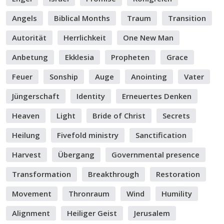
Angels
Biblical Months
Traum
Transition
Autorität
Herrlichkeit
One New Man
Anbetung
Ekklesia
Propheten
Grace
Feuer
Sonship
Auge
Anointing
Vater
Jüngerschaft
Identity
Erneuertes Denken
Heaven
Light
Bride of Christ
Secrets
Heilung
Fivefold ministry
Sanctification
Harvest
Übergang
Governmental presence
Transformation
Breakthrough
Restoration
Movement
Thronraum
Wind
Humility
Alignment
Heiliger Geist
Jerusalem