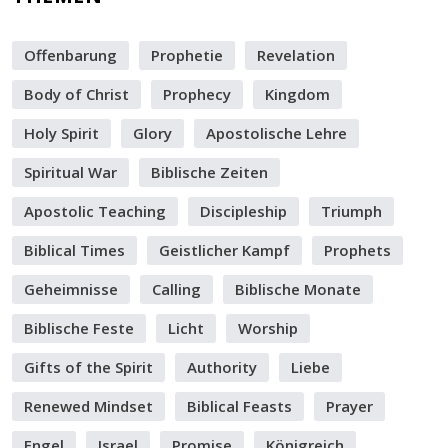
Offenbarung
Prophetie
Revelation
Body of Christ
Prophecy
Kingdom
Holy Spirit
Glory
Apostolische Lehre
Spiritual War
Biblische Zeiten
Apostolic Teaching
Discipleship
Triumph
Biblical Times
Geistlicher Kampf
Prophets
Geheimnisse
Calling
Biblische Monate
Biblische Feste
Licht
Worship
Gifts of the Spirit
Authority
Liebe
Renewed Mindset
Biblical Feasts
Prayer
Engel
Israel
Promise
Königreich