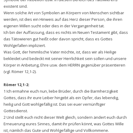
existent sind.
Wenn solche Art von Symbolen an Körpern von Menschen sichtbar
werden, ist dies ein Hinweis auf das Herz dieser Person, die ihren
eigenen Willen sucht oder dies in der Vergangenheit tat.
Ich bin der Auffassung, dass es nichts im Neuen Testament gibt, dass
das Tätowieren gut heißt oder davon spricht, dass es Gottes
Wohlgefallen impliziert.
Was Gott, der himmlische Vater möchte, ist, dass wir als Heilige
bekleidet und bedeckt mit seiner Herrlichkeit sein sollen und unsere
Körper in Anbetung, Ehre usw. dem HERRN gegenüber präsentieren
(vgl. Römer 12,1-2).
Römer 12,1-2:
1 Ich ermahne euch nun, liebe Brüder, durch die Barmherzigkeit
Gottes, dass ihr eure Leiber hingebt als ein Opfer, das lebendig,
heilig und Gott wohlgefällig ist. Das sei euer vernünftiger
Gottesdienst.
2 Und stellt euch nicht dieser Welt gleich, sondern ändert euch durch
Erneuerung eures Sinnes, damit ihr prüfen könnt, was Gottes Wille
ist, nämlich das Gute und Wohlgefällige und Vollkommene.