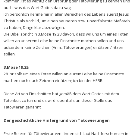
kommen, ist es wichtig den Ursprung der Tätowierung zu kennen und
auch, was das Wort Gottes dazu sagt.
Ich persönlich nehme mir in allen Bereichen des Lebens zuerst Jesus
Christus als Vorbild, um einen sauberen bzw. unverfälschte Maßstab
zu haben, Dinge klar abzuwägen.
Die Bibel spricht in 3.Mose 19,28 davon, dass wir uns um eines Toten
willen an unserem Leibe keine Einschnitte machen sollen und uns
außerdem keine Zeichen (Anm.: Tätowierungen) einätzen / ritzen
sollen.
3.Mose 19,28:
28 Ihr sollt um eines Toten willen an eurem Leibe keine Einschnitte
machen noch euch Zeichen einätzen; ich bin der HERR.
Diese Art von Einschnitten hat gemäß dem Wort Gottes mit dem
Totenkult zu tun und es wird ebenfalls an dieser Stelle das
Tätowieren genannt.
Der geschichtliche Hintergrund von Tätowierungen
Erste Belege für Tätowierungen finden sich laut Nachforschungen in