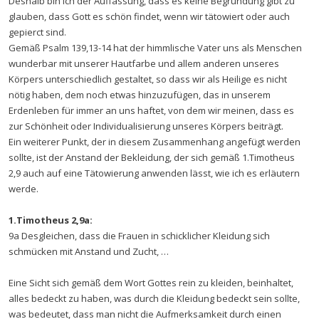
Deshalb bin ich der Auffassung, dass es keine Begründung gibt zu
glauben, dass Gott es schön findet, wenn wir tätowiert oder auch
gepierct sind.
Gemäß Psalm 139,13-14 hat der himmlische Vater uns als Menschen
wunderbar mit unserer Hautfarbe und allem anderen unseres
Körpers unterschiedlich gestaltet, so dass wir als Heilige es nicht
nötig haben, dem noch etwas hinzuzufügen, das in unserem
Erdenleben für immer an uns haftet, von dem wir meinen, dass es
zur Schönheit oder Individualisierung unseres Körpers beiträgt.
Ein weiterer Punkt, der in diesem Zusammenhang angefügt werden
sollte, ist der Anstand der Bekleidung, der sich gemäß 1.Timotheus
2,9 auch auf eine Tätowierung anwenden lässt, wie ich es erläutern
werde.
1.Timotheus 2,9a:
9a Desgleichen, dass die Frauen in schicklicher Kleidung sich
schmücken mit Anstand und Zucht, …
Eine Sicht sich gemäß dem Wort Gottes rein zu kleiden, beinhaltet,
alles bedeckt zu haben, was durch die Kleidung bedeckt sein sollte,
was bedeutet, dass man nicht die Aufmerksamkeit durch einen