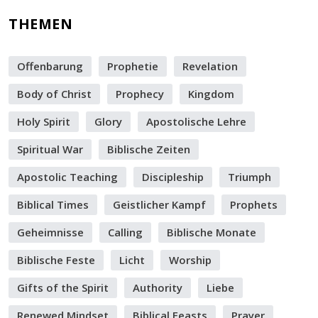
THEMEN
Offenbarung
Prophetie
Revelation
Body of Christ
Prophecy
Kingdom
Holy Spirit
Glory
Apostolische Lehre
Spiritual War
Biblische Zeiten
Apostolic Teaching
Discipleship
Triumph
Biblical Times
Geistlicher Kampf
Prophets
Geheimnisse
Calling
Biblische Monate
Biblische Feste
Licht
Worship
Gifts of the Spirit
Authority
Liebe
Renewed Mindset
Biblical Feasts
Prayer