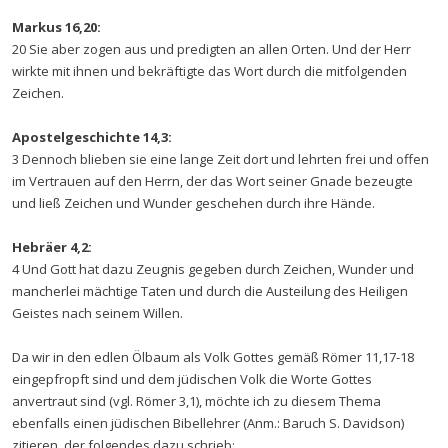
Markus 16,20:
20 Sie aber zogen aus und predigten an allen Orten. Und der Herr
wirkte mit ihnen und bekräftigte das Wort durch die mitfolgenden
Zeichen.
Apostelgeschichte 14,3:
3 Dennoch blieben sie eine lange Zeit dort und lehrten frei und offen
im Vertrauen auf den Herrn, der das Wort seiner Gnade bezeugte
und ließ Zeichen und Wunder geschehen durch ihre Hände.
Hebräer 4,2:
4 Und Gott hat dazu Zeugnis gegeben durch Zeichen, Wunder und
mancherlei mächtige Taten und durch die Austeilung des Heiligen
Geistes nach seinem Willen.
Da wir in den edlen Ölbaum als Volk Gottes gemäß Römer 11,17-18
eingepfropft sind und dem jüdischen Volk die Worte Gottes
anvertraut sind (vgl. Römer 3,1), möchte ich zu diesem Thema
ebenfalls einen jüdischen Bibellehrer (Anm.: Baruch S. Davidson)
zitieren, der folgendes dazu schrieb: