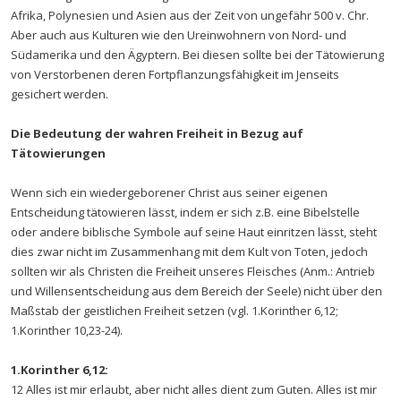
Afrika, Polynesien und Asien aus der Zeit von ungefähr 500 v. Chr.
Aber auch aus Kulturen wie den Ureinwohnern von Nord- und
Südamerika und den Ägyptern. Bei diesen sollte bei der Tätowierung
von Verstorbenen deren Fortpflanzungsfähigkeit im Jenseits
gesichert werden.
Die Bedeutung der wahren Freiheit in Bezug auf
Tätowierungen
Wenn sich ein wiedergeborener Christ aus seiner eigenen
Entscheidung tätowieren lässt, indem er sich z.B. eine Bibelstelle
oder andere biblische Symbole auf seine Haut einritzen lässt, steht
dies zwar nicht im Zusammenhang mit dem Kult von Toten, jedoch
sollten wir als Christen die Freiheit unseres Fleisches (Anm.: Antrieb
und Willensentscheidung aus dem Bereich der Seele) nicht über den
Maßstab der geistlichen Freiheit setzen (vgl. 1.Korinther 6,12;
1.Korinther 10,23-24).
1.Korinther 6,12:
12 Alles ist mir erlaubt, aber nicht alles dient zum Guten. Alles ist mir