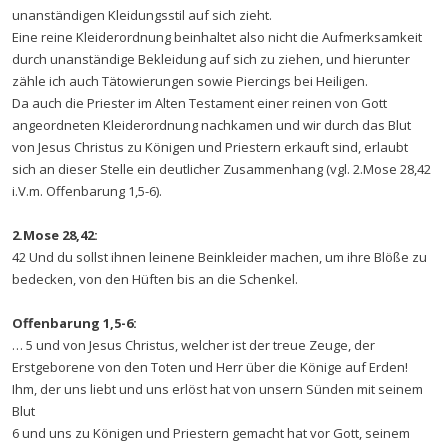
unanständigen Kleidungsstil auf sich zieht.
Eine reine Kleiderordnung beinhaltet also nicht die Aufmerksamkeit
durch unanständige Bekleidung auf sich zu ziehen, und hierunter
zähle ich auch Tätowierungen sowie Piercings bei Heiligen.
Da auch die Priester im Alten Testament einer reinen von Gott
angeordneten Kleiderordnung nachkamen und wir durch das Blut
von Jesus Christus zu Königen und Priestern erkauft sind, erlaubt
sich an dieser Stelle ein deutlicher Zusammenhang (vgl. 2.Mose 28,42
i.V.m. Offenbarung 1,5-6).
2.Mose 28,42:
42 Und du sollst ihnen leinene Beinkleider machen, um ihre Blöße zu
bedecken, von den Hüften bis an die Schenkel.
Offenbarung 1,5-6:
… 5 und von Jesus Christus, welcher ist der treue Zeuge, der
Erstgeborene von den Toten und Herr über die Könige auf Erden!
Ihm, der uns liebt und uns erlöst hat von unsern Sünden mit seinem
Blut
6 und uns zu Königen und Priestern gemacht hat vor Gott, seinem