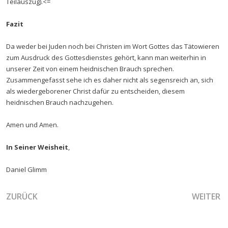
Teilauszug).<=
Fazit
Da weder bei Juden noch bei Christen im Wort Gottes das Tätowieren
zum Ausdruck des Gottesdienstes gehört, kann man weiterhin in
unserer Zeit von einem heidnischen Brauch sprechen.
Zusammengefasst sehe ich es daher nicht als segensreich an, sich
als wiedergeborener Christ dafür zu entscheiden, diesem
heidnischen Brauch nachzugehen.
Amen und Amen.
In Seiner Weisheit
,
Daniel Glimm
VORHERIGER BEITRAG: WER IST MELCHISEDEK? DIE GABE
NÄCHSTER
ZURÜCK
WEITER