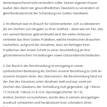
dementsprechend nicht verändern sollte. Seinen eigenen Körper
(außer dies dient rein gesundheitlichen Zwecken) zu verändern ist
gleichbedeutend mit der Schändung von Gottes Handwerk.
2. Im Altertum war es Brauch für Götzenanbeter, sich zu tätowieren
als ein Zeichen von Hingabe zu ihrer Gottheit – eben wie ein Tier, das
von seinem Besitzer gebrandmarkt wird. Bei vielen Anlässen
verbietet das Wort Gottes Praktiken, welche heidnischen Bräuchen
nacheifern, aufgrund der Annahme, dass ein Befolgen ihrer
Traditionen den ersten Schritt zu einer Anschließung an ihre
götzendienerischen Vorstellungen sowie Götzendienste bedeuten.
3. Der Bund in der Beschneidung ist einzigartig in seiner
symbolischen Bedeutung als Zeichen unserer Beziehung zu Gott an
unseren Körpern (Anm. des Übersetzers: die Beschneidung fand vor
der Zeit des Gesetzes unter Abraham statt und war somit ein
Zeichen des Glaubens der Verheißung Gott gegenüber, vgl. 1.Mose
17,10.24-26; 1.Mose 21,4 i.V.m. Apostelgeschichte 16,1-3).
Andere Zeichen vorzunehmen, würde dies in seinem einzigartigen
Ausdruck schwächen und herabsetzen bzw. schmälern (Anm.: