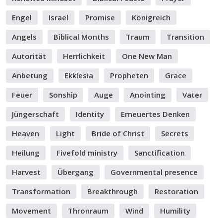
Engel
Israel
Promise
Königreich
Angels
Biblical Months
Traum
Transition
Autorität
Herrlichkeit
One New Man
Anbetung
Ekklesia
Propheten
Grace
Feuer
Sonship
Auge
Anointing
Vater
Jüngerschaft
Identity
Erneuertes Denken
Heaven
Light
Bride of Christ
Secrets
Heilung
Fivefold ministry
Sanctification
Harvest
Übergang
Governmental presence
Transformation
Breakthrough
Restoration
Movement
Thronraum
Wind
Humility