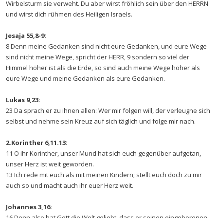
Wirbelsturm sie verweht. Du aber wirst fröhlich sein über den HERRN
und wirst dich rühmen des Heiligen Israels.
Jesaja 55,8-9:
8 Denn meine Gedanken sind nicht eure Gedanken, und eure Wege
sind nicht meine Wege, spricht der HERR, 9 sondern so viel der
Himmel höher ist als die Erde, so sind auch meine Wege höher als
eure Wege und meine Gedanken als eure Gedanken.
Lukas 9,23:
23 Da sprach er zu ihnen allen: Wer mir folgen will, der verleugne sich
selbst und nehme sein Kreuz auf sich täglich und folge mir nach.
2.Korinther 6,11.13:
11 O ihr Korinther, unser Mund hat sich euch gegenüber aufgetan,
unser Herz ist weit geworden.
13 Ich rede mit euch als mit meinen Kindern; stellt euch doch zu mir
auch so und macht auch ihr euer Herz weit.
Johannes 3,16:
16 Denn also hat Gott die Welt geliebt, dass er seinen eingeborenen