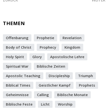
ZURÜCK
WEITER
THEMEN
Offenbarung
Prophetie
Revelation
Body of Christ
Prophecy
Kingdom
Holy Spirit
Glory
Apostolische Lehre
Spiritual War
Biblische Zeiten
Apostolic Teaching
Discipleship
Triumph
Biblical Times
Geistlicher Kampf
Prophets
Geheimnisse
Calling
Biblische Monate
Biblische Feste
Licht
Worship