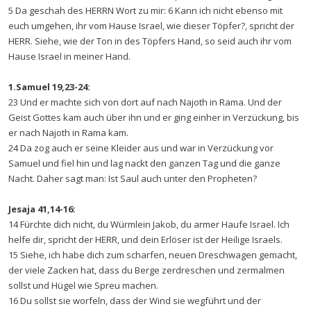
5 Da geschah des HERRN Wort zu mir: 6 Kann ich nicht ebenso mit
euch umgehen, ihr vom Hause Israel, wie dieser Töpfer?, spricht der
HERR. Siehe, wie der Ton in des Töpfers Hand, so seid auch ihr vom
Hause Israel in meiner Hand.
1.Samuel 19,23-24:
23 Und er machte sich von dort auf nach Najoth in Rama. Und der
Geist Gottes kam auch über ihn und er ging einher in Verzückung, bis
er nach Najoth in Rama kam.
24 Da zog auch er seine Kleider aus und war in Verzückung vor
Samuel und fiel hin und lag nackt den ganzen Tag und die ganze
Nacht. Daher sagt man: Ist Saul auch unter den Propheten?
Jesaja 41,14-16:
14 Fürchte dich nicht, du Würmlein Jakob, du armer Haufe Israel. Ich
helfe dir, spricht der HERR, und dein Erlöser ist der Heilige Israels.
15 Siehe, ich habe dich zum scharfen, neuen Dreschwagen gemacht,
der viele Zacken hat, dass du Berge zerdreschen und zermalmen
sollst und Hügel wie Spreu machen.
16 Du sollst sie worfeln, dass der Wind sie wegführt und der