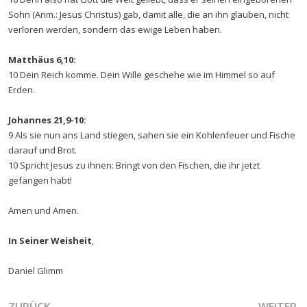
Sohn (Anm.: Jesus Christus) gab, damit alle, die an ihn glauben, nicht
verloren werden, sondern das ewige Leben haben.
Matthäus 6,10:
10 Dein Reich komme. Dein Wille geschehe wie im Himmel so auf
Erden.
Johannes 21,9-10:
9 Als sie nun ans Land stiegen, sahen sie ein Kohlenfeuer und Fische
darauf und Brot.
10 Spricht Jesus zu ihnen: Bringt von den Fischen, die ihr jetzt
gefangen habt!
Amen und Amen.
In Seiner Weisheit
,
Daniel Glimm
VORHERIGER BEITRAG: DIE WIEDERHERGESTELLTE SEELE-
NÄCHSTER