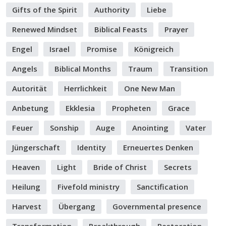
Gifts of the Spirit
Authority
Liebe
Renewed Mindset
Biblical Feasts
Prayer
Engel
Israel
Promise
Königreich
Angels
Biblical Months
Traum
Transition
Autorität
Herrlichkeit
One New Man
Anbetung
Ekklesia
Propheten
Grace
Feuer
Sonship
Auge
Anointing
Vater
Jüngerschaft
Identity
Erneuertes Denken
Heaven
Light
Bride of Christ
Secrets
Heilung
Fivefold ministry
Sanctification
Harvest
Übergang
Governmental presence