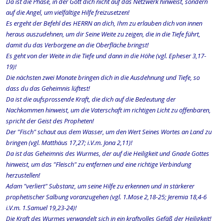
Da ist die Phase, in der Gott dich nicht auf das Netzwerk hinweist, sondern
auf die Angel, um vielfältige Hilfe freizusetzen!
Es ergeht der Befehl des HERRN an dich, Ihm zu erlauben dich von innen
heraus auszudehnen, um dir Seine Weite zu zeigen, die in die Tiefe führt,
damit du das Verborgene an die Oberfläche bringst!
Es geht von der Weite in die Tiefe und dann in die Höhe (vgl. Epheser 3,17-
19)!
Die nächsten zwei Monate bringen dich in die Ausdehnung und Tiefe, so
dass du das Geheimnis lüftest!
Da ist die aufsprossende Kraft, die dich auf die Bedeutung der
Nachkommen hinweist, um die Vaterschaft im richtigen Licht zu offenbaren,
spricht der Geist des Propheten!
Der "Fisch" schaut aus dem Wasser, um den Wert Seines Wortes an Land zu
bringen (vgl. Matthäus 17,27; i.V.m. Jona 2,11)!
Da ist das Geheimnis des Wurmes, der auf die Heiligkeit und Gnade Gottes
hinweist, um das "Fleisch" zu entfernen und eine richtige Verbindung
herzustellen!
Adam "verliert" Substanz, um seine Hilfe zu erkennen und in stärkerer
prophetischer Salbung voranzugehen (vgl. 1.Mose 2,18-25; Jeremia 18,4-6
i.V.m. 1.Samuel 19,23-24)!
Die Kraft des Wurmes verwandelt sich in ein kraftvolles Gefäß der Heiligkeit!