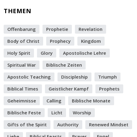
THEMEN
Offenbarung
Prophetie
Revelation
Body of Christ
Prophecy
Kingdom
Holy Spirit
Glory
Apostolische Lehre
Spiritual War
Biblische Zeiten
Apostolic Teaching
Discipleship
Triumph
Biblical Times
Geistlicher Kampf
Prophets
Geheimnisse
Calling
Biblische Monate
Biblische Feste
Licht
Worship
Gifts of the Spirit
Authority
Renewed Mindset
Liebe
Biblical Feasts
Prayer
Engel