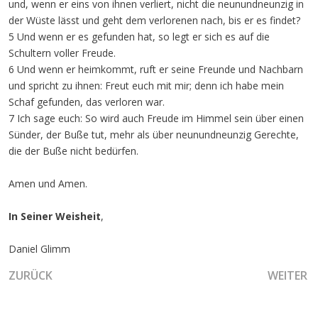
und, wenn er eins von ihnen verliert, nicht die neunundneunzig in
der Wüste lässt und geht dem verlorenen nach, bis er es findet?
5 Und wenn er es gefunden hat, so legt er sich es auf die
Schultern voller Freude.
6 Und wenn er heimkommt, ruft er seine Freunde und Nachbarn
und spricht zu ihnen: Freut euch mit mir; denn ich habe mein
Schaf gefunden, das verloren war.
7 Ich sage euch: So wird auch Freude im Himmel sein über einen
Sünder, der Buße tut, mehr als über neunundneunzig Gerechte,
die der Buße nicht bedürfen.
Amen und Amen.
In Seiner Weisheit
,
Daniel Glimm
VORHERIGER BEITRAG: KOMME ZUR RUHE UND EMPFANGE
NÄCHSTER
ZURÜCK
WEITER