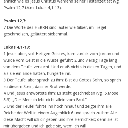
ähnlich wie es Jesus Christus während seiner Fastenzeit tat (vgl.
Psalm 12,7 i.V.m. Lukas 4,1-13).
Psalm 12,7:
7 Die Worte des HERRN sind lauter wie Silber, im Tiegel
geschmolzen, geläutert siebenmal.
Lukas 4,1-13:
1 Jesus aber, voll Heiligen Geistes, kam zurück vom Jordan und
wurde vom Geist in die Wüste geführt 2 und vierzig Tage lang
von dem Teufel versucht. Und er aß nichts in diesen Tagen, und
als sie ein Ende hatten, hungerte ihn.
3 Der Teufel aber sprach zu ihm: Bist du Gottes Sohn, so sprich
zu diesem Stein, dass er Brot werde.
4 Und Jesus antwortete ihm: Es steht geschrieben (vgl. 5.Mose
8,3): „Der Mensch lebt nicht allein vom Brot.“
5 Und der Teufel führte ihn hoch hinauf und zeigte ihm alle
Reiche der Welt in einem Augenblick 6 und sprach zu ihm: Alle
diese Macht will ich dir geben und ihre Herrlichkeit; denn sie ist
mir übergeben und ich gebe sie, wem ich will.