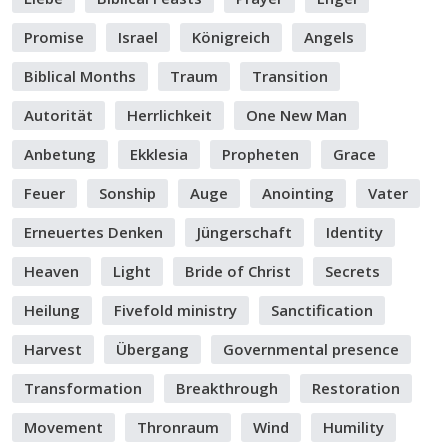
Promise
Israel
Königreich
Angels
Biblical Months
Traum
Transition
Autorität
Herrlichkeit
One New Man
Anbetung
Ekklesia
Propheten
Grace
Feuer
Sonship
Auge
Anointing
Vater
Erneuertes Denken
Jüngerschaft
Identity
Heaven
Light
Bride of Christ
Secrets
Heilung
Fivefold ministry
Sanctification
Harvest
Übergang
Governmental presence
Transformation
Breakthrough
Restoration
Movement
Thronraum
Wind
Humility