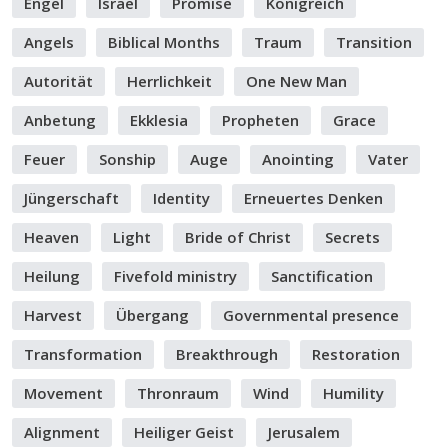
Engel
Israel
Promise
Königreich
Angels
Biblical Months
Traum
Transition
Autorität
Herrlichkeit
One New Man
Anbetung
Ekklesia
Propheten
Grace
Feuer
Sonship
Auge
Anointing
Vater
Jüngerschaft
Identity
Erneuertes Denken
Heaven
Light
Bride of Christ
Secrets
Heilung
Fivefold ministry
Sanctification
Harvest
Übergang
Governmental presence
Transformation
Breakthrough
Restoration
Movement
Thronraum
Wind
Humility
Alignment
Heiliger Geist
Jerusalem