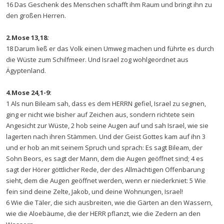
16 Das Geschenk des Menschen schafft ihm Raum und bringt ihn zu
den großen Herren.
2.Mose 13,18:
18 Darum ließ er das Volk einen Umweg machen und führte es durch
die Wüste zum Schilfmeer. Und Israel zog wohlgeordnet aus
Ägyptenland.
4.Mose 24,1-9:
1 Als nun Bileam sah, dass es dem HERRN gefiel, Israel zu segnen,
ging er nicht wie bisher auf Zeichen aus, sondern richtete sein
Angesicht zur Wüste, 2 hob seine Augen auf und sah Israel, wie sie
lagerten nach ihren Stämmen. Und der Geist Gottes kam auf ihn 3
und er hob an mit seinem Spruch und sprach: Es sagt Bileam, der
Sohn Beors, es sagt der Mann, dem die Augen geöffnet sind; 4 es
sagt der Hörer göttlicher Rede, der des Allmächtigen Offenbarung
sieht, dem die Augen geöffnet werden, wenn er niederkniet: 5 Wie
fein sind deine Zelte, Jakob, und deine Wohnungen, Israel!
6 Wie die Täler, die sich ausbreiten, wie die Gärten an den Wassern,
wie die Aloebäume, die der HERR pflanzt, wie die Zedern an den