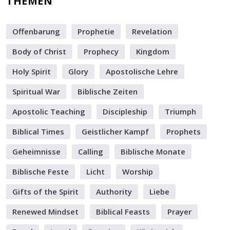
THEMEN
Offenbarung
Prophetie
Revelation
Body of Christ
Prophecy
Kingdom
Holy Spirit
Glory
Apostolische Lehre
Spiritual War
Biblische Zeiten
Apostolic Teaching
Discipleship
Triumph
Biblical Times
Geistlicher Kampf
Prophets
Geheimnisse
Calling
Biblische Monate
Biblische Feste
Licht
Worship
Gifts of the Spirit
Authority
Liebe
Renewed Mindset
Biblical Feasts
Prayer