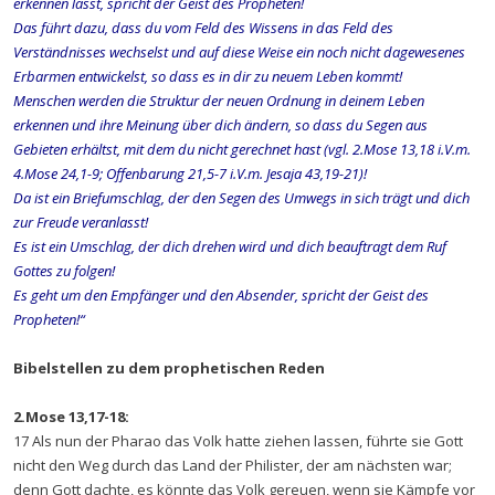
erkennen lässt, spricht der Geist des Propheten!
Das führt dazu, dass du vom Feld des Wissens in das Feld des
Verständnisses wechselst und auf diese Weise ein noch nicht dagewesenes
Erbarmen entwickelst, so dass es in dir zu neuem Leben kommt!
Menschen werden die Struktur der neuen Ordnung in deinem Leben
erkennen und ihre Meinung über dich ändern, so dass du Segen aus
Gebieten erhältst, mit dem du nicht gerechnet hast (vgl. 2.Mose 13,18 i.V.m.
4.Mose 24,1-9; Offenbarung 21,5-7 i.V.m. Jesaja 43,19-21)!
Da ist ein Briefumschlag, der den Segen des Umwegs in sich trägt und dich
zur Freude veranlasst!
Es ist ein Umschlag, der dich drehen wird und dich beauftragt dem Ruf
Gottes zu folgen!
Es geht um den Empfänger und den Absender, spricht der Geist des
Propheten!“
Bibelstellen zu dem prophetischen Reden
2.Mose 13,17-18:
17 Als nun der Pharao das Volk hatte ziehen lassen, führte sie Gott
nicht den Weg durch das Land der Philister, der am nächsten war;
denn Gott dachte, es könnte das Volk gereuen, wenn sie Kämpfe vor