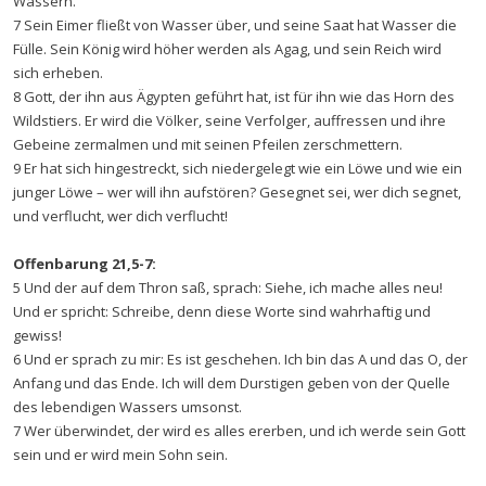
Wassern.
7 Sein Eimer fließt von Wasser über, und seine Saat hat Wasser die
Fülle. Sein König wird höher werden als Agag, und sein Reich wird
sich erheben.
8 Gott, der ihn aus Ägypten geführt hat, ist für ihn wie das Horn des
Wildstiers. Er wird die Völker, seine Verfolger, auffressen und ihre
Gebeine zermalmen und mit seinen Pfeilen zerschmettern.
9 Er hat sich hingestreckt, sich niedergelegt wie ein Löwe und wie ein
junger Löwe – wer will ihn aufstören? Gesegnet sei, wer dich segnet,
und verflucht, wer dich verflucht!
Offenbarung 21,5-7:
5 Und der auf dem Thron saß, sprach: Siehe, ich mache alles neu!
Und er spricht: Schreibe, denn diese Worte sind wahrhaftig und
gewiss!
6 Und er sprach zu mir: Es ist geschehen. Ich bin das A und das O, der
Anfang und das Ende. Ich will dem Durstigen geben von der Quelle
des lebendigen Wassers umsonst.
7 Wer überwindet, der wird es alles ererben, und ich werde sein Gott
sein und er wird mein Sohn sein.