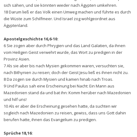
sich sähen, und sie könnten wieder nach Ägypten umkehren.
18 Darum ließ er das Volk einen Umweg machen und führte es durch
die Wüste zum Schilfmeer. Und Israel zog wohlgeordnet aus
Ägyptenland.
Apostelgeschichte 16,6-10:
6 Sie zogen aber durch Phrygien und das Land Galatien, da ihnen
vom Heiligen Geist verwehrt wurde, das Wort zu predigen in der
Provinz Asien.
7 Als sie aber bis nach Mysien gekommen waren, versuchten sie,
nach Bithynien zu reisen; doch der Geist Jesu ließ es ihnen nicht zu.
8 Da zogen sie durch Mysien und kamen hinab nach Troas.
9 Und Paulus sah eine Erscheinung bei Nacht: Ein Mann aus
Mazedonien stand da und bat ihn: Komm herüber nach Mazedonien
und hilf uns!
10 Als er aber die Erscheinung gesehen hatte, da suchten wir
sogleich nach Mazedonien zu reisen, gewiss, dass uns Gott dahin
berufen hatte, ihnen das Evangelium zu predigen.
Sprüche 18,16: