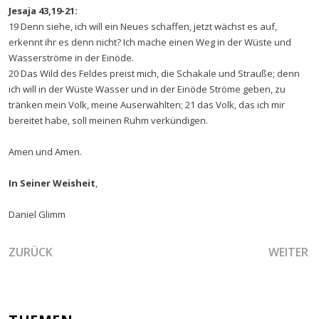
Jesaja 43,19-21:
19 Denn siehe, ich will ein Neues schaffen, jetzt wächst es auf,
erkennt ihr es denn nicht? Ich mache einen Weg in der Wüste und
Wasserströme in der Einöde.
20 Das Wild des Feldes preist mich, die Schakale und Strauße; denn
ich will in der Wüste Wasser und in der Einöde Ströme geben, zu
tränken mein Volk, meine Auserwählten; 21 das Volk, das ich mir
bereitet habe, soll meinen Ruhm verkündigen.
Amen und Amen.
In Seiner Weisheit
,
Daniel Glimm
VORHERIGER BEITRAG: DIE KRAFT DES KREUZES JESU BER
NÄCHSTER
ZURÜCK
WEITER