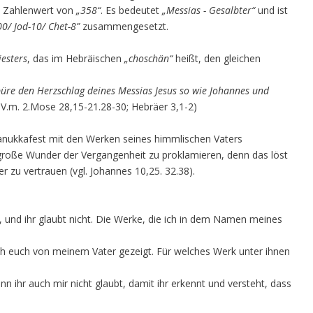
n Zahlenwert von
„358“
. Es bedeutet
„Messias - Gesalbter“
und ist
0/ Jod-10/ Chet-8”
zusammengesetzt.
iesters
, das im Hebräischen
„choschän“
heißt, den gleichen
üre den Herzschlag deines Messias Jesus so wie Johannes und
i.V.m. 2.Mose 28,15-21.28-30; Hebräer 3,1-2)
hanukkafest mit den Werken seines himmlischen Vaters
s große Wunder der Vergangenheit zu proklamieren, denn das löst
 zu vertrauen (vgl. Johannes 10,25. 32.38).
, und ihr glaubt nicht. Die Werke, die ich in dem Namen meines
ich euch von meinem Vater gezeigt. Für welches Werk unter ihnen
n ihr auch mir nicht glaubt, damit ihr erkennt und versteht, dass