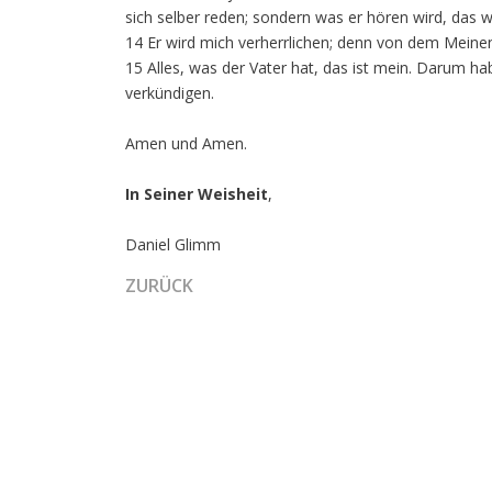
sich selber reden; sondern was er hören wird, das wi
14 Er wird mich verherrlichen; denn von dem Meine
15 Alles, was der Vater hat, das ist mein. Darum 
verkündigen.
Amen und Amen.
In Seiner Weisheit
,
Daniel Glimm
VORHERIGER BEITRAG: DIE FRAGE NACH D
ZURÜCK