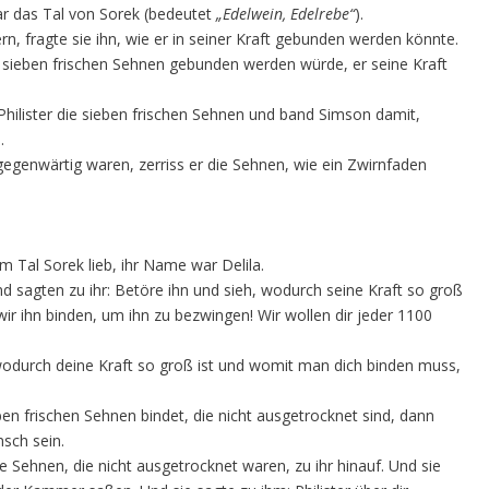
ar das Tal von Sorek (bedeutet
„Edelwein, Edelrebe“
).
n, fragte sie ihn, wie er in seiner Kraft gebunden werden könnte.
t sieben frischen Sehnen gebunden werden würde, er seine Kraft
Philister die sieben frischen Sehnen und band Simson damit,
.
 gegenwärtig waren, zerriss er die Sehnen, wie ein Zwirnfaden
 Tal Sorek lieb, ihr Name war Delila.
und sagten zu ihr: Betöre ihn und sieh, wodurch seine Kraft so groß
ir ihn binden, um ihn zu bezwingen! Wir wollen dir jeder 1100
 wodurch deine Kraft so groß ist und womit man dich binden muss,
n frischen Sehnen bindet, die nicht ausgetrocknet sind, dann
sch sein.
he Sehnen, die nicht ausgetrocknet waren, zu ihr hinauf. Und sie