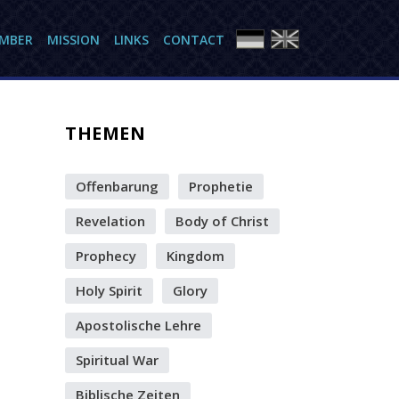
AMBER
MISSION
LINKS
CONTACT
THEMEN
Offenbarung
Prophetie
Revelation
Body of Christ
Prophecy
Kingdom
Holy Spirit
Glory
Apostolische Lehre
Spiritual War
Biblische Zeiten