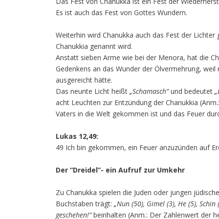
Das Fest von Chanukka ist ein Fest der Wiederherst
Es ist auch das Fest von Gottes Wundern.
Weiterhin wird Chanukka auch das Fest der Lichter 
Chanukkia genannt wird.
Anstatt sieben Arme wie bei der Menora, hat die Ch
Gedenkens an das Wunder der Ölvermehrung, weil 
ausgereicht hätte.
Das neunte Licht heißt
„Schamasch“
und bedeutet
„
acht Leuchten zur Entzündung der Chanukkia (Anm.: 
Vaters in die Welt gekommen ist und das Feuer durc
Lukas 12,49:
49 Ich bin gekommen, ein Feuer anzuzünden auf Erde
Der “Dreidel”- ein Aufruf zur Umkehr
Zu Chanukka spielen die Juden oder jungen jüdisc
Buchstaben trägt:
„Nun (50), Gimel (3), He (5), Schin 
geschehen!“
beinhalten (Anm.: Der Zahlenwert der h