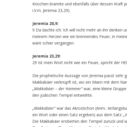
Knochen brannte und ebenfalls über dessen Kraft pr
i.V.m. Jeremia 23,29).
Jeremia 20,9:
9 Da dachte ich: Ich will nicht mehr an ihn denken
meinem Herzen wie ein brennendes Feuer, in meinen
wäre schier vergangen.
Jeremia 23,29:
29 Ist mein Wort nicht wie ein Feuer, spricht der 
Die prophetische Aussage von Jeremia passt sehr gu
Makkabäer verknüpft ist, wo ein Mann mit dem Na
„Makkabäer – der Hammer“
war, eine kleine Gruppe
den jüdischen Tempel entweihte.
„Makkabäer“
war das Akrostichon (Anm.: Anfangsbuch
ein Wort oder einen Satz ergeben) aus dem Satz:
„W
Die Makkabäer eroberten den Tempel zurück und we