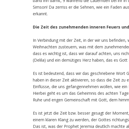
band ihn damit, 9 während die Lauernden bei ihr in 
Simson! Da zerriss er die Sehnen, wie ein Faden aus
erkannt.
Die Zeit des zunehmenden inneren Feuers un
In Verbindung mit der Zeit, in der wir uns befinden
Weihnachten zusteuern, was mit dem zunehmenden
dass es wichtig ist, dass wir darauf achten, uns n
(Delila) und ein demütiges Herz haben, das es Gott e
Es ist bedeutend, dass wir das geschriebene Wort 
haben in dieser Zeit aktivieren, so dass die Zeit z
Einflüsse, die uns gefangennehmen wollen, wie ei
Hierbei geht es um das Geheimnis des achten Tages
Ruhe und engen Gemeinschaft mit Gott, dem himmlis
Es ist jetzt die Zeit bzw. besser gesagt der Mome
einem klaren Klang zu werden, der Gottes richtungs
Das ist, was der Prophet Jeremia deutlich machte a