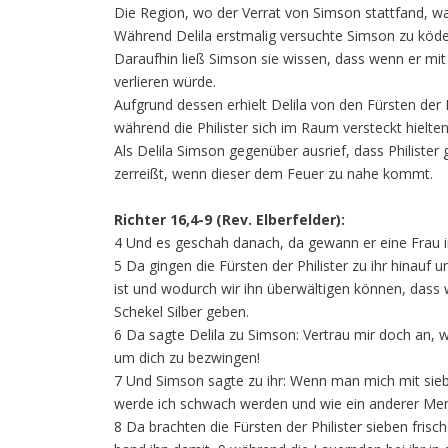
Die Region, wo der Verrat von Simson stattfand, w
Während Delila erstmalig versuchte Simson zu köder
Daraufhin ließ Simson sie wissen, dass wenn er mi
verlieren würde.
Aufgrund dessen erhielt Delila von den Fürsten der 
während die Philister sich im Raum versteckt hielten
Als Delila Simson gegenüber ausrief, dass Philister
zerreißt, wenn dieser dem Feuer zu nahe kommt.
Richter 16,4-9 (Rev. Elberfelder):
4 Und es geschah danach, da gewann er eine Frau im
5 Da gingen die Fürsten der Philister zu ihr hinauf 
ist und wodurch wir ihn überwältigen können, dass w
Schekel Silber geben.
6 Da sagte Delila zu Simson: Vertrau mir doch an,
um dich zu bezwingen!
7 Und Simson sagte zu ihr: Wenn man mich mit siebe
werde ich schwach werden und wie ein anderer Men
8 Da brachten die Fürsten der Philister sieben frisc