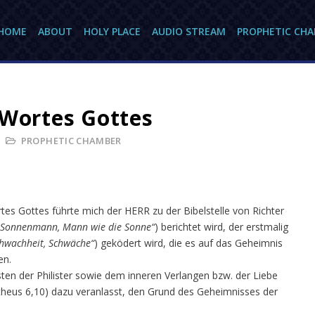
HOME
ABOUT
HOLY PLACE
AUDIO STREAM
PROPHETIC CH
 Wortes Gottes
PROPHETIC CHAMBER
 Gottes führte mich der HERR zu der Bibelstelle von Richter
„Sonnenmann, Mann wie die Sonne“
) berichtet wird, der erstmalig
hwachheit, Schwäche“
) geködert wird, die es auf das Geheimnis
en.
ten der Philister sowie dem inneren Verlangen bzw. der Liebe
motheus 6,10) dazu veranlasst, den Grund des Geheimnisses der