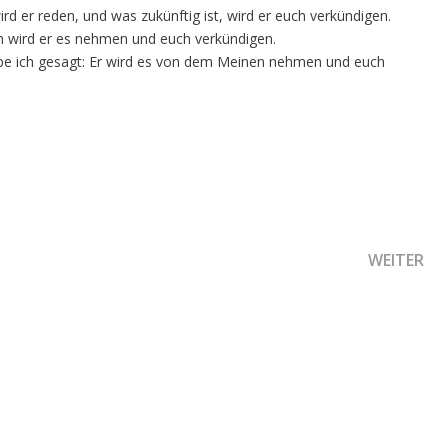
rd er reden, und was zukünftig ist, wird er euch verkündigen.
n wird er es nehmen und euch verkündigen.
habe ich gesagt: Er wird es von dem Meinen nehmen und euch
EM WARUM?
NÄCHSTER 
WEITER