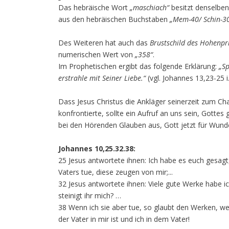
Das hebräische Wort
„maschiach“
besitzt denselbe
aus den hebräischen Buchstaben
„Mem-40/ Schin-30
Des Weiteren hat auch das
Brustschild des Hohenpr
numerischen Wert von
„358“
.
Im Prophetischen ergibt das folgende Erklärung:
„Sp
erstrahle mit Seiner Liebe.“
(vgl. Johannes 13,23-25 
Dass Jesus Christus die Ankläger seinerzeit zum C
konfrontierte, sollte ein Aufruf an uns sein, Gotte
bei den Hörenden Glauben aus, Gott jetzt für Wunder
Johannes 10,25.32.38:
25 Jesus antwortete ihnen: Ich habe es euch gesagt
Vaters tue, diese zeugen von mir;...
32 Jesus antwortete ihnen: Viele gute Werke habe 
steinigt ihr mich? …
38 Wenn ich sie aber tue, so glaubt den Werken, wen
der Vater in mir ist und ich in dem Vater!