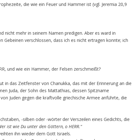
ophezeite, die wie ein Feuer und Hammer ist (vgl. Jeremia 20,9
 und nicht mehr in seinem Namen predigen. Aber es ward in
 Gebeinen verschlossen, dass ich es nicht ertragen konnte; ich
HERR, und wie ein Hammer, der Felsen zerschmeißt?
t in das Zeitfenster von Chanukka, das mit der Erinnerung an die
men Juda, der Sohn des Mattathias, dessen Spitzname
 von Juden gegen die kraftvolle griechische Armee anführte, die
staben, -silben oder -wörter der Verszeilen eines Gedichts, die
er ist wie Du unter den Göttern, o HERR.“
ihten ihn wieder dem Gott Israels.