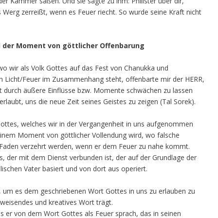
der Kammer saßen. Und sie sagte zu ihm: Philister über dir,
 Werg zerreißt, wenn es Feuer riecht. So wurde seine Kraft nicht
d der Moment von göttlicher Offenbarung
, wo wir als Volk Gottes auf das Fest von Chanukka und
 Licht/Feuer im Zusammenhang steht, offenbarte mir der HERR,
icht durch äußere Einflüsse bzw. Momente schwächen zu lassen
rlaubt, uns die neue Zeit seines Geistes zu zeigen (Tal Sorek).
Gottes, welches wir in der Vergangenheit in uns aufgenommen
u einem Moment von göttlicher Vollendung wird, wo falsche
n Faden verzehrt werden, wenn er dem Feuer zu nahe kommt.
, der mit dem Dienst verbunden ist, der auf der Grundlage der
chen Vater basiert und von dort aus operiert.
nt, um es dem geschriebenen Wort Gottes in uns zu erlauben zu
weisendes und kreatives Wort trägt.
ls er von dem Wort Gottes als Feuer sprach, das in seinen