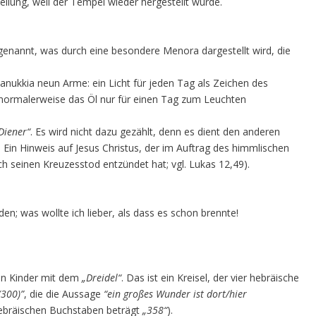
ellung, weil der Tempel wieder hergestellt wurde.
genannt, was durch eine besondere Menora dargestellt wird, die
anukkia neun Arme: ein Licht für jeden Tag als Zeichen des
normalerweise das Öl nur für einen Tag zum Leuchten
Diener“
. Es wird nicht dazu gezählt, denn es dient den anderen
Ein Hinweis auf Jesus Christus, der im Auftrag des himmlischen
h seinen Kreuzesstod entzündet hat; vgl. Lukas 12,49).
n; was wollte ich lieber, als dass es schon brennte!
hen Kinder mit dem
„Dreidel“
. Das ist ein Kreisel, der vier hebräische
(300)”
, die die Aussage
“ein großes Wunder ist dort/hier
ebräischen Buchstaben beträgt
„358“
).