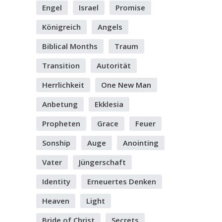
Engel
Israel
Promise
Königreich
Angels
Biblical Months
Traum
Transition
Autorität
Herrlichkeit
One New Man
Anbetung
Ekklesia
Propheten
Grace
Feuer
Sonship
Auge
Anointing
Vater
Jüngerschaft
Identity
Erneuertes Denken
Heaven
Light
Bride of Christ
Secrets