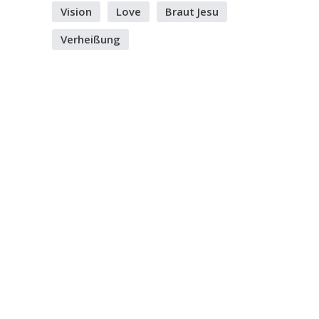
Vision
Love
Braut Jesu
Verheißung