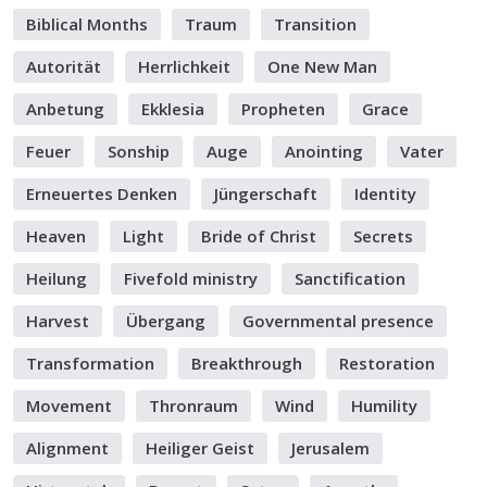
Biblical Months
Traum
Transition
Autorität
Herrlichkeit
One New Man
Anbetung
Ekklesia
Propheten
Grace
Feuer
Sonship
Auge
Anointing
Vater
Erneuertes Denken
Jüngerschaft
Identity
Heaven
Light
Bride of Christ
Secrets
Heilung
Fivefold ministry
Sanctification
Harvest
Übergang
Governmental presence
Transformation
Breakthrough
Restoration
Movement
Thronraum
Wind
Humility
Alignment
Heiliger Geist
Jerusalem