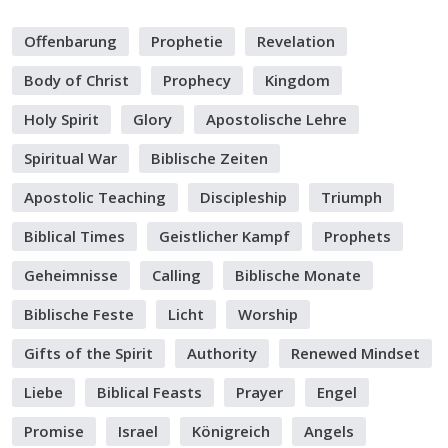
Offenbarung
Prophetie
Revelation
Body of Christ
Prophecy
Kingdom
Holy Spirit
Glory
Apostolische Lehre
Spiritual War
Biblische Zeiten
Apostolic Teaching
Discipleship
Triumph
Biblical Times
Geistlicher Kampf
Prophets
Geheimnisse
Calling
Biblische Monate
Biblische Feste
Licht
Worship
Gifts of the Spirit
Authority
Renewed Mindset
Liebe
Biblical Feasts
Prayer
Engel
Promise
Israel
Königreich
Angels