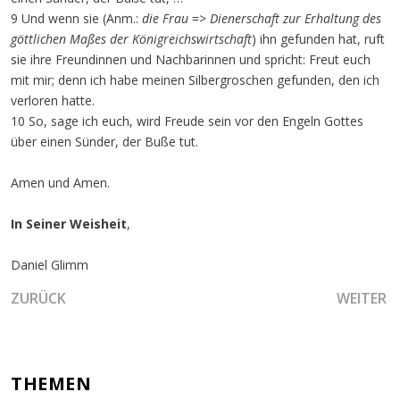
9 Und wenn sie (Anm.:
die Frau
=>
Dienerschaft zur Erhaltung des
göttlichen Maßes der Königreichswirtschaft
) ihn gefunden hat, ruft
sie ihre Freundinnen und Nachbarinnen und spricht: Freut euch
mit mir; denn ich habe meinen Silbergroschen gefunden, den ich
verloren hatte.
10 So, sage ich euch, wird Freude sein vor den Engeln Gottes
über einen Sünder, der Buße tut.
Amen und Amen.
In Seiner Weisheit
,
Daniel Glimm
VORHERIGER BEITRAG: DIE HINGABE, DIE ZUR BESCHLEU
NÄCHSTE
ZURÜCK
WEITER
THEMEN