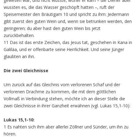
gewesen war, und nicht wusste, woher er kam – die Diener aber
wussten es, die das Wasser geschöpft hatten –, ruft der
Speisemeister den Bräutigam 10 und spricht zu ihm: Jedermann
gibt zuerst den guten Wein und, wenn sie betrunken werden, den
geringeren; du aber hast den guten Wein bis jetzt
zurückbehalten.
11 Das ist das erste Zeichen, das Jesus tat, geschehen in Kana in
Galiläa, und er offenbarte seine Herrlichkeit. Und seine Jünger
glaubten an ihn.
Die zwei Gleichnisse
Um zurück auf das Gleichnis vom verlorenen Schaf und der
verlorenen Drachme zu kommen, die mit dem göttlichen
Vollmaß in Verbindung stehen, möchte ich an dieser Stelle die
zwei Gleichnisse in ihrer Ganzheit erwähnen (vgl. Lukas 15,1-10):
Lukas 15,1-10:
1 Es nahten sich ihm aber allerlei Zöllner und Sünder, um ihn zu
hören.