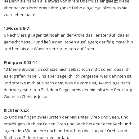
44 Denn sie haben alle etwas von ihrem Überfluss eingelegt; diese
aber hat von ihrer Armut ihre ganze Habe eingelegt, alles, was sie
zum Leben hatte.
1.Mose 8,6-7:
6 Nach vierzig Tagen tat Noah an der Arche das Fenster auf, das er
gemacht hatte, 7 und ließ einen Raben ausfliegen; der flog immer hin
und her, bis die Wasser vertrockneten auf Erden.
Philipper 3,13-14:
13 Meine Brüder, ich schätze mich selbst noch nicht so ein, dass ich
es ergriffen habe. Eins aber sage ich: Ich vergesse, was dahinten ist,
und strecke mich aus nach dem, was da vorne ist, 14 und jage nach
dem vorgesteckten Ziel, dem Siegespreis der himmlischen Berufung
Gottes in Christus Jesus.
Richter 7,25:
25 Und sie fingen zwei Fürsten der Midianiter, Oreb und Seeb, und
erschlugen Oreb am Felsen Oreb und Seeb bei der Kelter Seeb und
jagten den Midianitern nach und brachten die Häupter Orebs und
Seebs zu Gideon über den Jordan.