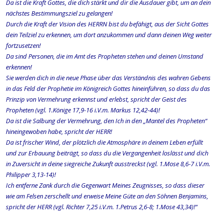
Da ist die Kraft Gottes, die dich stärkt und dir die Ausdauer gibt, um an dein
nächstes Bestimmungsziel zu gelangen!
Durch die Kraft der Vision des HERRN bist du befähigt, aus der Sicht Gottes
dein Teilziel zu erkennen, um dort anzukommen und dann deinen Weg weiter
fortzusetzen!
Da sind Personen, die im Amt des Propheten stehen und deinen Umstand
erkennen!
Sie werden dich in die neue Phase über das Verständnis des wahren Gebens
in das Feld der Prophetie im Königreich Gottes hineinführen, so dass du das
Prinzip von Vermehrung erkennst und erlebst, spricht der Geist des
Propheten (vgl. 1.Könige 17,9-16 i.V.m. Markus 12,42-44)!
Da ist die Salbung der Vermehrung, den Ich in den „Mantel des Propheten“
hineingewoben habe, spricht der HERR!
Da ist frischer Wind, der plötzlich die Atmosphäre in deinem Leben erfüllt
und zur Erbauung beiträgt, so dass du die Vergangenheit loslässt und dich
in Zuversicht in deine siegreiche Zukunft ausstreckst (vgl. 1.Mose 8,6-7 i.V.m.
Philipper 3,13-14)!
Ich entferne Zank durch die Gegenwart Meines Zeugnisses, so dass dieser
wie am Felsen zerschellt und erweise Meine Güte an den Söhnen Benjamins,
spricht der HERR (vgl. Richter 7,25 i.V.m. 1.Petrus 2,6-8; 1.Mose 43,34)!“