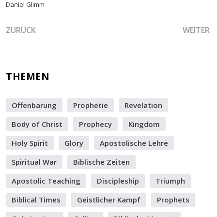
Daniel Glimm
VORHERIGER BEITRAG: DER KLEIDUNGSWECHSEL, UM DEN
NÄCHSTER
ZURÜCK
WEITER
THEMEN
Offenbarung
Prophetie
Revelation
Body of Christ
Prophecy
Kingdom
Holy Spirit
Glory
Apostolische Lehre
Spiritual War
Biblische Zeiten
Apostolic Teaching
Discipleship
Triumph
Biblical Times
Geistlicher Kampf
Prophets