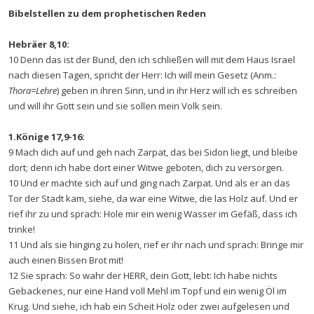
Bibelstellen zu dem prophetischen Reden
Hebräer 8,10:
10 Denn das ist der Bund, den ich schließen will mit dem Haus Israel
nach diesen Tagen, spricht der Herr: Ich will mein Gesetz (Anm.:
Thora=Lehre
) geben in ihren Sinn, und in ihr Herz will ich es schreiben
und will ihr Gott sein und sie sollen mein Volk sein.
1.Könige 17,9-16:
9 Mach dich auf und geh nach Zarpat, das bei Sidon liegt, und bleibe
dort; denn ich habe dort einer Witwe geboten, dich zu versorgen.
10 Und er machte sich auf und ging nach Zarpat. Und als er an das
Tor der Stadt kam, siehe, da war eine Witwe, die las Holz auf. Und er
rief ihr zu und sprach: Hole mir ein wenig Wasser im Gefäß, dass ich
trinke!
11 Und als sie hinging zu holen, rief er ihr nach und sprach: Bringe mir
auch einen Bissen Brot mit!
12 Sie sprach: So wahr der HERR, dein Gott, lebt: Ich habe nichts
Gebackenes, nur eine Hand voll Mehl im Topf und ein wenig Öl im
Krug. Und siehe, ich hab ein Scheit Holz oder zwei aufgelesen und