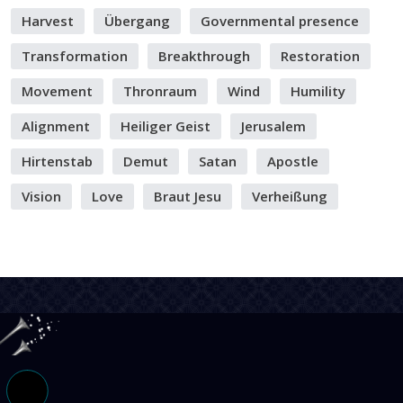
Harvest
Übergang
Governmental presence
Transformation
Breakthrough
Restoration
Movement
Thronraum
Wind
Humility
Alignment
Heiliger Geist
Jerusalem
Hirtenstab
Demut
Satan
Apostle
Vision
Love
Braut Jesu
Verheißung