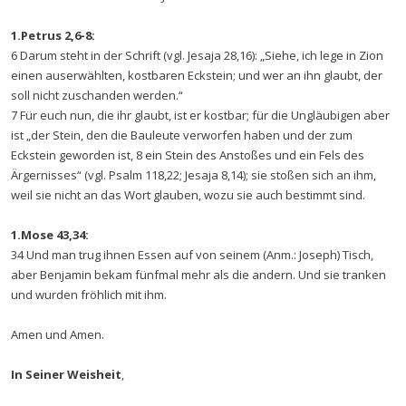
1.Petrus 2,6-8:
6 Darum steht in der Schrift (vgl. Jesaja 28,16): „Siehe, ich lege in Zion
einen auserwählten, kostbaren Eckstein; und wer an ihn glaubt, der
soll nicht zuschanden werden.“
7 Für euch nun, die ihr glaubt, ist er kostbar; für die Ungläubigen aber
ist „der Stein, den die Bauleute verworfen haben und der zum
Eckstein geworden ist, 8 ein Stein des Anstoßes und ein Fels des
Ärgernisses“ (vgl. Psalm 118,22; Jesaja 8,14); sie stoßen sich an ihm,
weil sie nicht an das Wort glauben, wozu sie auch bestimmt sind.
1.Mose 43,34:
34 Und man trug ihnen Essen auf von seinem (Anm.: Joseph) Tisch,
aber Benjamin bekam fünfmal mehr als die andern. Und sie tranken
und wurden fröhlich mit ihm.
Amen und Amen.
In Seiner Weisheit
,