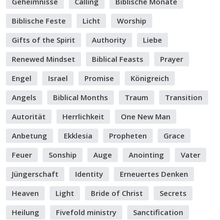
Geheimnisse
Calling
Biblische Monate
Biblische Feste
Licht
Worship
Gifts of the Spirit
Authority
Liebe
Renewed Mindset
Biblical Feasts
Prayer
Engel
Israel
Promise
Königreich
Angels
Biblical Months
Traum
Transition
Autorität
Herrlichkeit
One New Man
Anbetung
Ekklesia
Propheten
Grace
Feuer
Sonship
Auge
Anointing
Vater
Jüngerschaft
Identity
Erneuertes Denken
Heaven
Light
Bride of Christ
Secrets
Heilung
Fivefold ministry
Sanctification