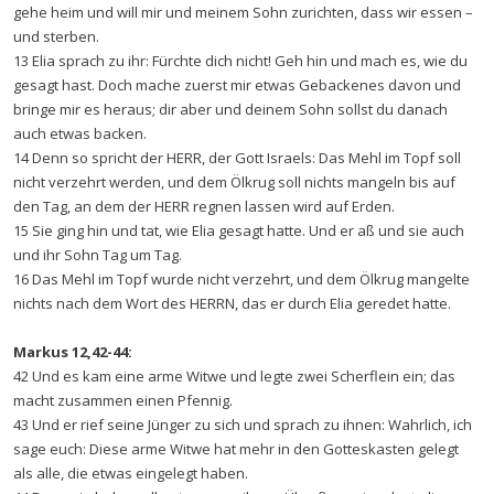
gehe heim und will mir und meinem Sohn zurichten, dass wir essen –
und sterben.
13 Elia sprach zu ihr: Fürchte dich nicht! Geh hin und mach es, wie du
gesagt hast. Doch mache zuerst mir etwas Gebackenes davon und
bringe mir es heraus; dir aber und deinem Sohn sollst du danach
auch etwas backen.
14 Denn so spricht der HERR, der Gott Israels: Das Mehl im Topf soll
nicht verzehrt werden, und dem Ölkrug soll nichts mangeln bis auf
den Tag, an dem der HERR regnen lassen wird auf Erden.
15 Sie ging hin und tat, wie Elia gesagt hatte. Und er aß und sie auch
und ihr Sohn Tag um Tag.
16 Das Mehl im Topf wurde nicht verzehrt, und dem Ölkrug mangelte
nichts nach dem Wort des HERRN, das er durch Elia geredet hatte.
Markus 12,42-44:
42 Und es kam eine arme Witwe und legte zwei Scherflein ein; das
macht zusammen einen Pfennig.
43 Und er rief seine Jünger zu sich und sprach zu ihnen: Wahrlich, ich
sage euch: Diese arme Witwe hat mehr in den Gotteskasten gelegt
als alle, die etwas eingelegt haben.