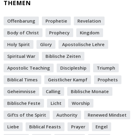
THEMEN
Offenbarung
Prophetie
Revelation
Body of Christ
Prophecy
Kingdom
Holy Spirit
Glory
Apostolische Lehre
Spiritual War
Biblische Zeiten
Apostolic Teaching
Discipleship
Triumph
Biblical Times
Geistlicher Kampf
Prophets
Geheimnisse
Calling
Biblische Monate
Biblische Feste
Licht
Worship
Gifts of the Spirit
Authority
Renewed Mindset
Liebe
Biblical Feasts
Prayer
Engel