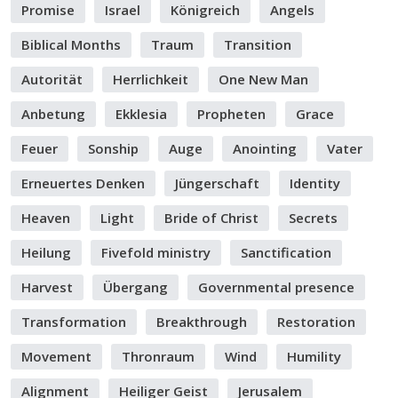
Promise
Israel
Königreich
Angels
Biblical Months
Traum
Transition
Autorität
Herrlichkeit
One New Man
Anbetung
Ekklesia
Propheten
Grace
Feuer
Sonship
Auge
Anointing
Vater
Erneuertes Denken
Jüngerschaft
Identity
Heaven
Light
Bride of Christ
Secrets
Heilung
Fivefold ministry
Sanctification
Harvest
Übergang
Governmental presence
Transformation
Breakthrough
Restoration
Movement
Thronraum
Wind
Humility
Alignment
Heiliger Geist
Jerusalem