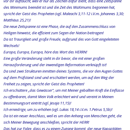
vor dir auftaucht, weil er nur als Zeichen dafür dient, dass eine Zeitspanne
des Minimums beendet ist und die Zeit des MaXimums begonnen hat,
spricht der Geist des Propheten (vgl. Maleachi 3,11-12 i.V.m. Johannes 3,30;
Matthäus 25,21)!
Die neue Zeitspanne ist eine Phase, die auf den Zusammenschluss von
Heiligen hinweist, die effizient zum Segen der Nation beitragen!
Da ist Traurigkeit und große Freude, aufgrund des von Gott eingeleiteten
Wechsels!
Europa, Europa, Europa, höre das Wort des HERRN!
Eine große Veränderung steht in dir bevor, die mit einer großen
Herausforderung und der inwendigen Reformation verknüpft ist!
Da sind zwei Strukturen inmitten deines Systems, die vor den Augen Gottes
auf dem Prüfstand sind und erschüttert werden, um auf den Weg der
Freiheit zu zeigen, spricht der Geist des Propheten!
Ich erschüttere „das Gewässer“, um mit Meiner geballten Kraft die Einflüsse
zu offenbaren, damit Mein Volk erleichtert wird und vereint in Meinen
Bestimmungsort eintritt (vgl. Jesaja 11,15)!
Ich erniedrige, um zu erhöhen (vgl. Lukas 18,14 i.V.m. 1.Petrus 5,5b)!
Da ist ein neuer Anschluss, weil es um den Anhang von Menschen geht, die
sich Meiner Bewegung anschließen, spricht der HERR!
Das hat zur Folge, dass es zu einem Zugang kommt, der neue Kapazitäten