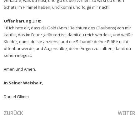
verkaufe, was du hast, und gib es den Armen, so wirst du einen
Schatz im Himmel haben; und komm und folge mir nach!
Offenbarung 3,18:
18 Ich rate dir, dass du Gold (Anm.: Reichtum des Glaubens) von mir
kaufst, das im Feuer geläutert ist, damit du reich werdest, und weiße
Kleider, damit du sie anziehst und die Schande deiner Blöße nicht
offenbar werde, und Augensalbe, deine Augen zu salben, damit du
sehen mögest.
Amen und Amen.
In Seiner Weisheit
,
Daniel Glimm
VORHERIGER BEITRAG: DIE SYNCHRONISATION VON ZEIT
NÄCHSTER
ZURÜCK
WEITER