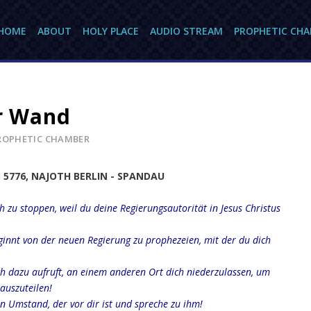
HOME
ABOUT
HOLY PLACE
AUDIO STREAM
PROPHETIC CH
er Wand
ROPHETIC CHAMBER
B 5776, NAJOTH BERLIN - SPANDAU
ch zu stoppen, weil du deine Regierungsautorität in Jesus Christus
ginnt von der neuen Regierung zu prophezeien, mit der du dich
ch dazu aufruft, an einem anderen Ort dich niederzulassen, um
auszuteilen!
 Umstand, der vor dir ist und spreche zu ihm!