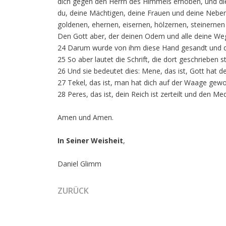
dich gegen den Herrn des Himmels erhoben, und di
du, deine Mächtigen, deine Frauen und deine Nebenf
goldenen, ehernen, eisernen, hölzernen, steinerne
Den Gott aber, der deinen Odem und alle deine Wege
24 Darum wurde von ihm diese Hand gesandt und di
25 So aber lautet die Schrift, die dort geschrieben 
26 Und sie bedeutet dies: Mene, das ist, Gott hat 
27 Tekel, das ist, man hat dich auf der Waage gewo
28 Peres, das ist, dein Reich ist zerteilt und den 
Amen und Amen.
In Seiner Weisheit
,
Daniel Glimm
VORHERIGER BEITRAG: DER PARADIGMENWEC
ZURÜCK