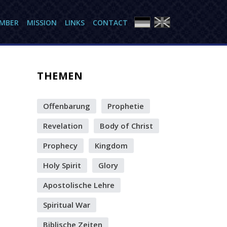
AMBER
MISSION
LINKS
CONTACT
THEMEN
Offenbarung
Prophetie
Revelation
Body of Christ
Prophecy
Kingdom
Holy Spirit
Glory
Apostolische Lehre
Spiritual War
Biblische Zeiten