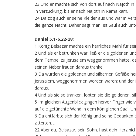
23 Und er machte sich von dort auf nach Najoth in
in Verzückung, bis er nach Najoth in Rama kam.
24 Da zog auch er seine Kleider aus und war in Ver
die ganze Nacht. Daher sagt man: Ist Saul auch un
Daniel 5,1-6.22-28:
1 König Belsazar machte ein herrliches Mahl für sei
2 Und als er betrunken war, ließ er die goldenen u
dem Tempel zu Jerusalem weggenommen hatte, dami
seinen Nebenfrauen daraus tränke.
3 Da wurden die goldenen und silbernen Gefäße he
Jerusalem, weggenommen worden waren; und der Kö
daraus.
4 Und als sie so tranken, lobten sie die goldenen, s
5 Im gleichen Augenblick gingen hervor Finger wie
auf die getünchte Wand in dem königlichen Saal. Und
6 Da entfärbte sich der König und seine Gedanken 
zitterten. …
22 Aber du, Belsazar, sein Sohn, hast dein Herz ni