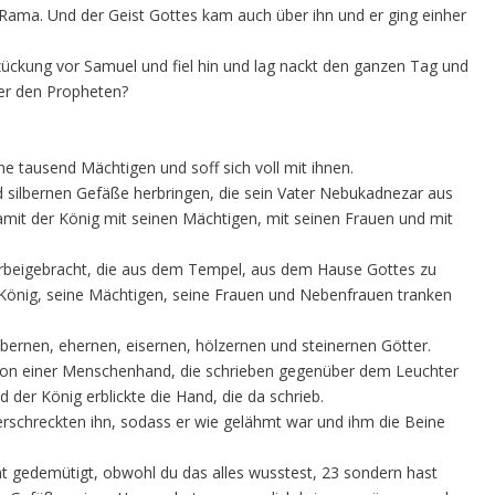
 Rama. Und der Geist Gottes kam auch über ihn und er ging einher
zückung vor Samuel und fiel hin und lag nackt den ganzen Tag und
ter den Propheten?
ne tausend Mächtigen und soff sich voll mit ihnen.
nd silbernen Gefäße herbringen, die sein Vater Nebukadnezar aus
t der König mit seinen Mächtigen, mit seinen Frauen und mit
rbeigebracht, die aus dem Tempel, aus dem Hause Gottes zu
nig, seine Mächtigen, seine Frauen und Nebenfrauen tranken
ilbernen, ehernen, eisernen, hölzernen und steinernen Götter.
 von einer Menschenhand, die schrieben gegenüber dem Leuchter
 der König erblickte die Hand, die da schrieb.
erschreckten ihn, sodass er wie gelähmt war und ihm die Beine
cht gedemütigt, obwohl du das alles wusstest, 23 sondern hast