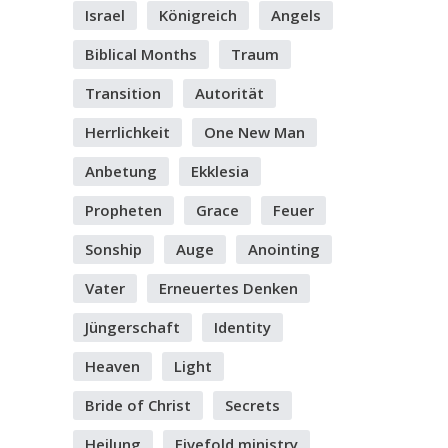
Israel
Königreich
Angels
Biblical Months
Traum
Transition
Autorität
Herrlichkeit
One New Man
Anbetung
Ekklesia
Propheten
Grace
Feuer
Sonship
Auge
Anointing
Vater
Erneuertes Denken
Jüngerschaft
Identity
Heaven
Light
Bride of Christ
Secrets
Heilung
Fivefold ministry