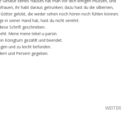
e Gefäße seines Hauses hat man vor dich bringen müssen, und
rauen, ihr habt daraus getrunken; dazu hast du die silbernen,
n Götter gelobt, die weder sehen noch hören noch fühlen können.
 in seiner Hand hat, hast du nicht verehrt.
ese Schrift geschrieben.
steht: Mene mene tekel u-parsin.
dein Königtum gezählt und beendet.
gen und zu leicht befunden.
Medern und Persern gegeben.
HSEL IN DER GEMEINDE
NÄCHSTER
WEITER