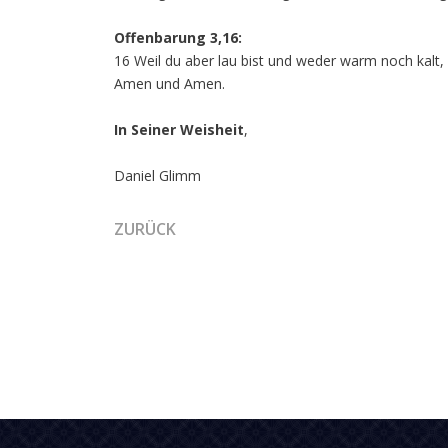
Offenbarung 3,16:
16 Weil du aber lau bist und weder warm noch kalt
Amen und Amen.
In Seiner Weisheit
,
Daniel Glimm
VORHERIGER BEITRAG: DIE BEWEGUNG DES 
ZURÜCK