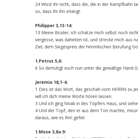
24 Wisst ihr nicht, dass die, die in der Kampfbahn l
so, dass ihr ihn erlangt.
Philipper 3,13-14:
13 Meine Brüder, ich schätze mich selbst noch nicht 
vergesse, was dahinten ist, und strecke mich aus 
Ziel, dem Siegespreis der himmlischen Berufung Gott
1.Petrus 5,6:
6 So demütigt euch nun unter die gewaltige Hand Go
Jeremia 18,1-4:
1 Dies ist das Wort, das geschah vom HERRN zu Jer
will ich dich meine Worte hören lassen.
3 Und ich ging hinab in des Töpfers Haus, und siehe
4 Und der Topf, den er aus dem Ton machte, missr
daraus, wie es ihm gefiel.
1.Mose 3,8a.9: