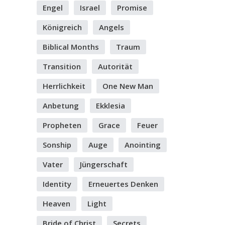
Engel
Israel
Promise
Königreich
Angels
Biblical Months
Traum
Transition
Autorität
Herrlichkeit
One New Man
Anbetung
Ekklesia
Propheten
Grace
Feuer
Sonship
Auge
Anointing
Vater
Jüngerschaft
Identity
Erneuertes Denken
Heaven
Light
Bride of Christ
Secrets