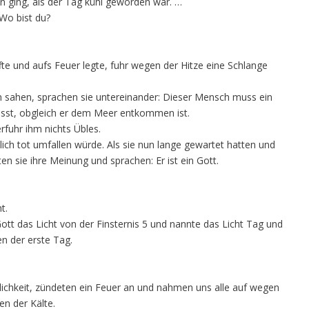
n ging, als der Tag kühl geworden war. …
Wo bist du?
te und aufs Feuer legte, fuhr wegen der Hitze eine Schlange
en sahen, sprachen sie untereinander: Dieser Mensch muss ein
lässt, obgleich er dem Meer entkommen ist.
rfuhr ihm nichts Übles.
lich tot umfallen würde. Als sie nun lange gewartet hatten und
n sie ihre Meinung und sprachen: Er ist ein Gott.
t.
ott das Licht von der Finsternis 5 und nannte das Licht Tag und
n der erste Tag.
lichkeit, zündeten ein Feuer an und nahmen uns alle auf wegen
n der Kälte.