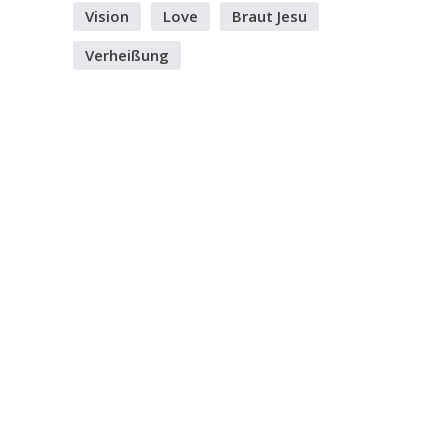
Vision
Love
Braut Jesu
Verheißung