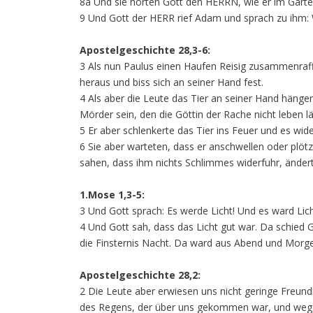
8a Und sie hörten Gott den HERRN, wie er im Garte
9 Und Gott der HERR rief Adam und sprach zu ihm: 
Apostelgeschichte 28,3-6:
3 Als nun Paulus einen Haufen Reisig zusammenraff
heraus und biss sich an seiner Hand fest.
4 Als aber die Leute das Tier an seiner Hand häng
Mörder sein, den die Göttin der Rache nicht leben 
5 Er aber schlenkerte das Tier ins Feuer und es wide
6 Sie aber warteten, dass er anschwellen oder plötz
sahen, dass ihm nichts Schlimmes widerfuhr, änderte
1.Mose 1,3-5:
3 Und Gott sprach: Es werde Licht! Und es ward Lich
4 Und Gott sah, dass das Licht gut war. Da schied G
die Finsternis Nacht. Da ward aus Abend und Morge
Apostelgeschichte 28,2:
2 Die Leute aber erwiesen uns nicht geringe Freund
des Regens, der über uns gekommen war, und wege