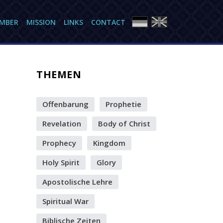
AMBER
MISSION
LINKS
CONTACT
THEMEN
Offenbarung
Prophetie
Revelation
Body of Christ
Prophecy
Kingdom
Holy Spirit
Glory
Apostolische Lehre
Spiritual War
Biblische Zeiten