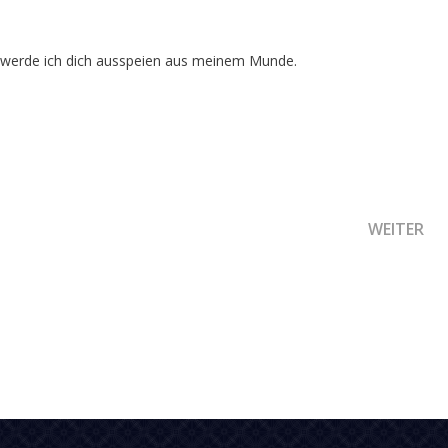
, werde ich dich ausspeien aus meinem Munde.
VOLKES GOTTES UND DIE AKTIVIERUNG SEINER GERECHTIGK
NÄCHSTER
WEITER