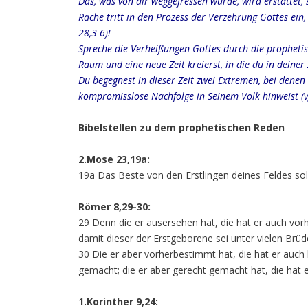
Das, was von dir weggefressen wurde, wird erstattet, 
Rache tritt in den Prozess der Verzehrung Gottes ein,
28,3-6)!
Spreche die Verheißungen Gottes durch die propheti
Raum und eine neue Zeit kreierst, in die du in deiner Z
Du begegnest in dieser Zeit zwei Extremen, bei dene
kompromisslose Nachfolge in Seinem Volk hinweist (vg
Bibelstellen zu dem prophetischen Reden
2.Mose 23,19a:
19a Das Beste von den Erstlingen deines Feldes sol
Römer 8,29-30:
29 Denn die er ausersehen hat, die hat er auch vorh
damit dieser der Erstgeborene sei unter vielen Brüd
30 Die er aber vorherbestimmt hat, die hat er auch 
gemacht; die er aber gerecht gemacht hat, die hat er
1.Korinther 9,24: