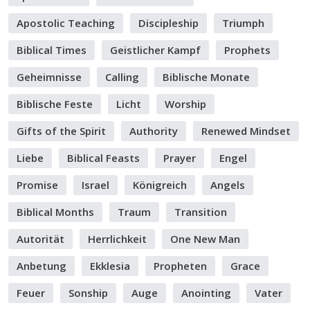
Apostolic Teaching
Discipleship
Triumph
Biblical Times
Geistlicher Kampf
Prophets
Geheimnisse
Calling
Biblische Monate
Biblische Feste
Licht
Worship
Gifts of the Spirit
Authority
Renewed Mindset
Liebe
Biblical Feasts
Prayer
Engel
Promise
Israel
Königreich
Angels
Biblical Months
Traum
Transition
Autorität
Herrlichkeit
One New Man
Anbetung
Ekklesia
Propheten
Grace
Feuer
Sonship
Auge
Anointing
Vater