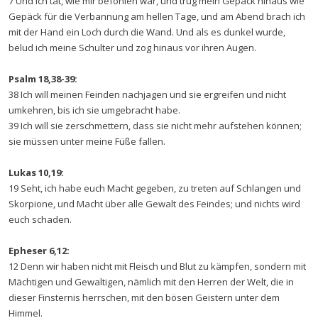
7 Und ich tat, wie mir befohlen war, und trug mein Gepäck hinaus wie
Gepäck für die Verbannung am hellen Tage, und am Abend brach ich
mit der Hand ein Loch durch die Wand. Und als es dunkel wurde,
belud ich meine Schulter und zog hinaus vor ihren Augen.
Psalm 18,38-39:
38 Ich will meinen Feinden nachjagen und sie ergreifen und nicht
umkehren, bis ich sie umgebracht habe.
39 Ich will sie zerschmettern, dass sie nicht mehr aufstehen können;
sie müssen unter meine Füße fallen.
Lukas 10,19:
19 Seht, ich habe euch Macht gegeben, zu treten auf Schlangen und
Skorpione, und Macht über alle Gewalt des Feindes; und nichts wird
euch schaden.
Epheser 6,12:
12 Denn wir haben nicht mit Fleisch und Blut zu kämpfen, sondern mit
Mächtigen und Gewaltigen, nämlich mit den Herren der Welt, die in
dieser Finsternis herrschen, mit den bösen Geistern unter dem
Himmel.