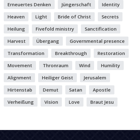
Erneuertes Denken
Jüngerschaft
Identity
Heaven
Light
Bride of Christ
Secrets
Heilung
Fivefold ministry
Sanctification
Harvest
Übergang
Governmental presence
Transformation
Breakthrough
Restoration
Movement
Thronraum
Wind
Humility
Alignment
Heiliger Geist
Jerusalem
Hirtenstab
Demut
Satan
Apostle
Verheißung
Vision
Love
Braut Jesu