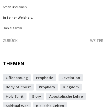
Amen und Amen.
In Seiner Weisheit
,
Daniel Glimm
VORHERIGER BEITRAG: DER PFRIEM, DAS OHR UND DIE TÜ
NÄCHSTER
ZURÜCK
WEITER
THEMEN
Offenbarung
Prophetie
Revelation
Body of Christ
Prophecy
Kingdom
Holy Spirit
Glory
Apostolische Lehre
Spiritual War
Biblische Zeiten