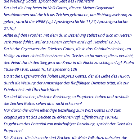
die Weisung Gottes, spricht der Geist des Propheten!
Da sind die Propheten im Volk Gottes, die aus Meiner Gegenwart
herabkommen und die Ich als Zeichen gebrauche, um Richtungsweisung zu
geben, spricht der HERR (vgl. Apostelgeschichte 11,27; Apostelgeschichte
21,10)!
Achte auf den Prophet, mit dem du in Beziehung stehst und dich im Herzen
verbunden fühlst, weil er zu einem Zeichen wird (vgl. Hesekiel 12,3-7)!
Da ist die Gegenwart des Friedens Gottes, die in das Gebäude einzieht, um
Heilige zu einer einheitlichen Armee des Geistes zu formieren, die es versteht,
den Feind durch den Sieg Jesu am Kreuz in die Flucht zu schlagen (vgl. Psalm
18,38-39 i.V.m. Lukas 10,19; Epheser 6,12)!
Da ist die Gegenwart des hohen Lobpreis Gottes, der die Liebe des HERRN
durch die Weisung der Amtsträger des fünffältigen Dienstes trägt, die zur
Erhabenheit mit Überblick führt!
Da sind Menschen, die keine Beziehung zu Propheten haben und deshalb
die Zeichen Gottes sehen aber nicht erkennen!
Nur durch die wahre lebendige Beziehung zum Wort Gottes und zum
Zeugnis Jesu ist das Zeichen zu erkennen (vgl. Offenbarung 19,10e)!
Es geht um das Potential von wahrhaftiger Beziehung, spricht der Geist des
Propheten!
Die Zeichen, die Ich sende sind Zeichen, die Mein Volk dazu aufrufen, die