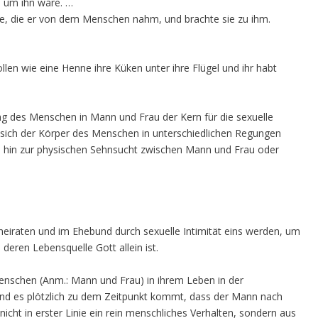
e um ihn wäre. …
e, die er von dem Menschen nahm, und brachte sie zu ihm.
len wie eine Henne ihre Küken unter ihre Flügel und ihr habt
lung des Menschen in Mann und Frau der Kern für die sexuelle
s sich der Körper des Menschen in unterschiedlichen Regungen
is hin zur physischen Sehnsucht zwischen Mann und Frau oder
 heiraten und im Ehebund durch sexuelle Intimität eins werden, um
deren Lebensquelle Gott allein ist.
nschen (Anm.: Mann und Frau) in ihrem Leben in der
nd es plötzlich zu dem Zeitpunkt kommt, dass der Mann nach
icht in erster Linie ein rein menschliches Verhalten, sondern aus