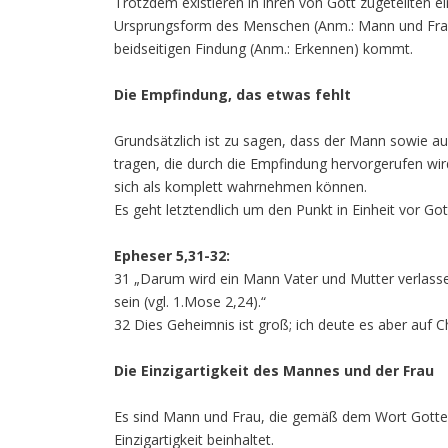
Trotzdem existieren in ihren von Gott zugeteilten 
Ursprungsform des Menschen (Anm.: Mann und Frau) 
beidseitigen Findung (Anm.: Erkennen) kommt.
Die Empfindung, das etwas fehlt
Grundsätzlich ist zu sagen, dass der Mann sowie au
tragen, die durch die Empfindung hervorgerufen wir
sich als komplett wahrnehmen können.
Es geht letztendlich um den Punkt in Einheit vor Got
Epheser 5,31-32:
31 „Darum wird ein Mann Vater und Mutter verlasse
sein (vgl. 1.Mose 2,24).“
32 Dies Geheimnis ist groß; ich deute es aber auf 
Die Einzigartigkeit des Mannes und der Frau
Es sind Mann und Frau, die gemäß dem Wort Gottes e
Einzigartigkeit beinhaltet.