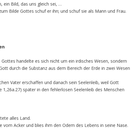
in Bild, das uns gleich sei, …
m Bilde Gottes schuf er ihn; und schuf sie als Mann und Frau.
en
Gottes handelte es sich nicht um ein irdisches Wesen, sondern
ott durch die Substanz aus dem Bereich der Erde in zwei Wesen
en Vater erschaffen und danach sein Seelenleib, weil Gott
se 1,26a.27) später in den fehlerlosen Seelenleib des Menschen
tete alles Land.
 vom Acker und blies ihm den Odem des Lebens in seine Nase.