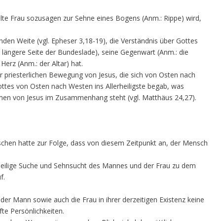
te Frau sozusagen zur Sehne eines Bogens (Anm.: Rippe) wird,
enden Weite (vgl. Epheser 3,18-19), die Verständnis über Gottes
 längere Seite der Bundeslade), seine Gegenwart (Anm.: die
erz (Anm.: der Altar) hat.
er priesterlichen Bewegung von Jesus, die sich von Osten nach
ttes von Osten nach Westen ins Allerheiligste begab, was
men von Jesus im Zusammenhang steht (vgl. Matthäus 24,27).
chen hatte zur Folge, dass von diesem Zeitpunkt an, der Mensch
ne heilige Suche und Sehnsucht des Mannes und der Frau zu dem
f.
der Mann sowie auch die Frau in ihrer derzeitigen Existenz keine
te Persönlichkeiten.