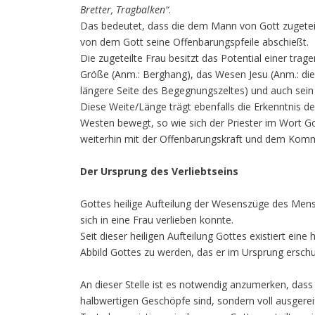
Bretter, Tragbalken“
.
Das bedeutet, dass die dem Mann von Gott zugeteil
von dem Gott seine Offenbarungspfeile abschießt.
Die zugeteilte Frau besitzt das Potential einer trag
Größe (Anm.: Berghang), das Wesen Jesu (Anm.: die
längere Seite des Begegnungszeltes) und auch sein H
Diese Weite/Länge trägt ebenfalls die Erkenntnis d
Westen bewegt, so wie sich der Priester im Wort Go
weiterhin mit der Offenbarungskraft und dem Kom
Der Ursprung des Verliebtseins
Gottes heilige Aufteilung der Wesenszüge des Mens
sich in eine Frau verlieben konnte.
Seit dieser heiligen Aufteilung Gottes existiert ei
Abbild Gottes zu werden, das er im Ursprung erschu
An dieser Stelle ist es notwendig anzumerken, dass 
halbwertigen Geschöpfe sind, sondern voll ausgereif