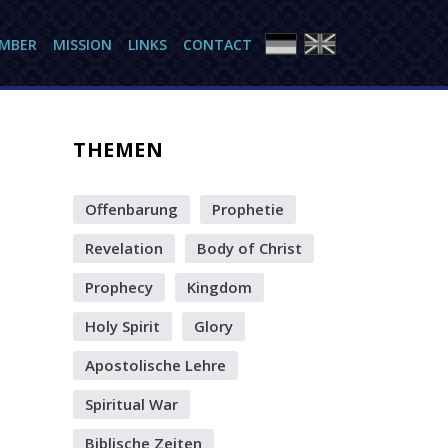
AMBER
MISSION
LINKS
CONTACT
THEMEN
Offenbarung
Prophetie
Revelation
Body of Christ
Prophecy
Kingdom
Holy Spirit
Glory
Apostolische Lehre
Spiritual War
Biblische Zeiten