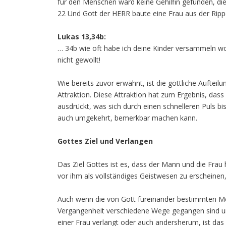
für den Menschen ward keine Gehilfin gefunden, di
22 Und Gott der HERR baute eine Frau aus der Ripp
Lukas 13,34b:
… 34b wie oft habe ich deine Kinder versammeln wol
nicht gewollt!
Wie bereits zuvor erwähnt, ist die göttliche Auftei
Attraktion. Diese Attraktion hat zum Ergebnis, das
ausdrückt, was sich durch einen schnelleren Puls b
auch umgekehrt, bemerkbar machen kann.
Gottes Ziel und Verlangen
Das Ziel Gottes ist es, dass der Mann und die Frau
vor ihm als vollständiges Geistwesen zu erscheinen, 
Auch wenn die von Gott füreinander bestimmten Me
Vergangenheit verschiedene Wege gegangen sind u
einer Frau verlangt oder auch andersherum, ist das n