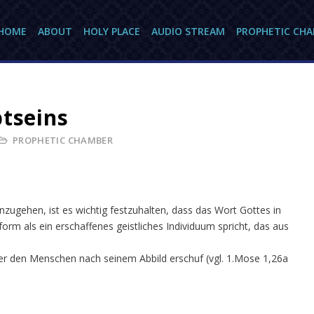
HOME
ABOUT
HOLY PLACE
AUDIO STREAM
PROPHETIC CH
btseins
PROPHETIC CHAMBER
zugehen, ist es wichtig festzuhalten, dass das Wort Gottes in
rm als ein erschaffenes geistliches Individuum spricht, das aus
d er den Menschen nach seinem Abbild erschuf (vgl. 1.Mose 1,26a