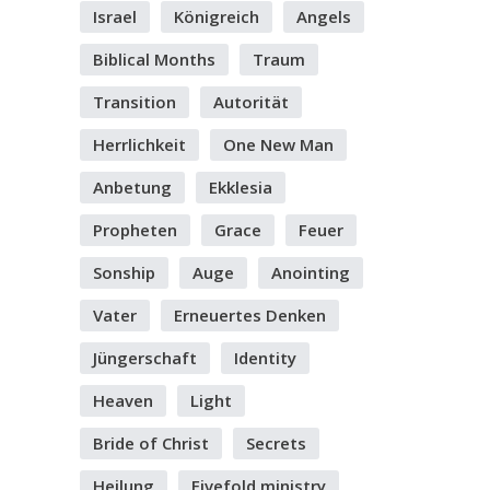
Israel
Königreich
Angels
Biblical Months
Traum
Transition
Autorität
Herrlichkeit
One New Man
Anbetung
Ekklesia
Propheten
Grace
Feuer
Sonship
Auge
Anointing
Vater
Erneuertes Denken
Jüngerschaft
Identity
Heaven
Light
Bride of Christ
Secrets
Heilung
Fivefold ministry