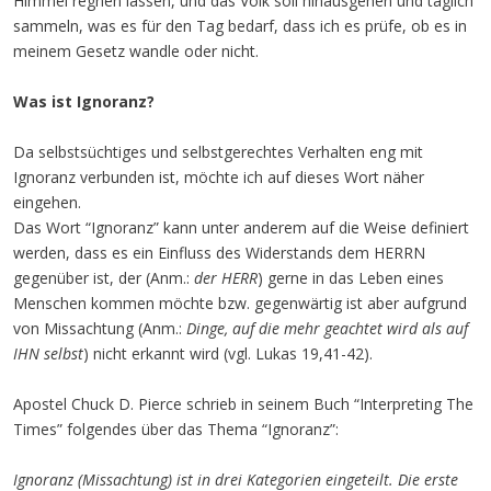
Himmel regnen lassen, und das Volk soll hinausgehen und täglich
sammeln, was es für den Tag bedarf, dass ich es prüfe, ob es in
meinem Gesetz wandle oder nicht.
Was ist Ignoranz?
Da selbstsüchtiges und selbstgerechtes Verhalten eng mit
Ignoranz verbunden ist, möchte ich auf dieses Wort näher
eingehen.
Das Wort “Ignoranz” kann unter anderem auf die Weise definiert
werden, dass es ein Einfluss des Widerstands dem HERRN
gegenüber ist, der (Anm.:
der HERR
) gerne in das Leben eines
Menschen kommen möchte bzw. gegenwärtig ist aber aufgrund
von Missachtung (Anm.:
Dinge, auf die mehr geachtet wird als auf
IHN selbst
) nicht erkannt wird (vgl. Lukas 19,41-42).
Apostel Chuck D. Pierce schrieb in seinem Buch “Interpreting The
Times” folgendes über das Thema “Ignoranz”:
Ignoranz (Missachtung) ist in drei Kategorien eingeteilt. Die erste