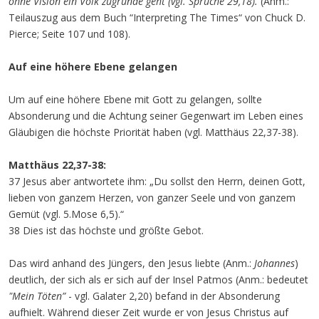
ohne Vision ein Volk zugrunde geht (vgl. Sprüche 29,18).
(Anm.:
Teilauszug aus dem Buch “Interpreting The Times“ von Chuck D.
Pierce; Seite 107 und 108).
Auf eine höhere Ebene gelangen
Um auf eine höhere Ebene mit Gott zu gelangen, sollte
Absonderung und die Achtung seiner Gegenwart im Leben eines
Gläubigen die höchste Priorität haben (vgl. Matthäus 22,37-38).
Matthäus 22,37-38:
37 Jesus aber antwortete ihm: „Du sollst den Herrn, deinen Gott,
lieben von ganzem Herzen, von ganzer Seele und von ganzem
Gemüt (vgl. 5.Mose 6,5).“
38 Dies ist das höchste und größte Gebot.
Das wird anhand des Jüngers, den Jesus liebte (Anm.:
Johannes
)
deutlich, der sich als er sich auf der Insel Patmos (Anm.: bedeutet
"Mein Töten”
- vgl. Galater 2,20) befand in der Absonderung
aufhielt. Während dieser Zeit wurde er von Jesus Christus auf