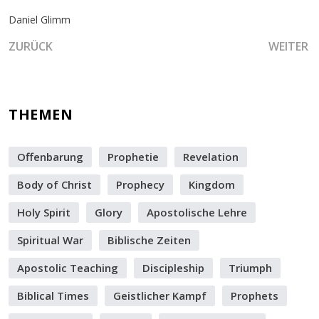
Daniel Glimm
VORHERIGER BEITRAG: DER REIFEPROZESS DER MANDEL U
NÄCHSTER
ZURÜCK
WEITER
THEMEN
Offenbarung
Prophetie
Revelation
Body of Christ
Prophecy
Kingdom
Holy Spirit
Glory
Apostolische Lehre
Spiritual War
Biblische Zeiten
Apostolic Teaching
Discipleship
Triumph
Biblical Times
Geistlicher Kampf
Prophets