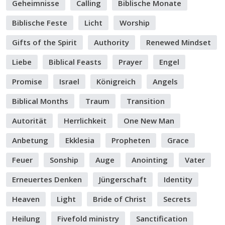
Geheimnisse
Calling
Biblische Monate
Biblische Feste
Licht
Worship
Gifts of the Spirit
Authority
Renewed Mindset
Liebe
Biblical Feasts
Prayer
Engel
Promise
Israel
Königreich
Angels
Biblical Months
Traum
Transition
Autorität
Herrlichkeit
One New Man
Anbetung
Ekklesia
Propheten
Grace
Feuer
Sonship
Auge
Anointing
Vater
Erneuertes Denken
Jüngerschaft
Identity
Heaven
Light
Bride of Christ
Secrets
Heilung
Fivefold ministry
Sanctification