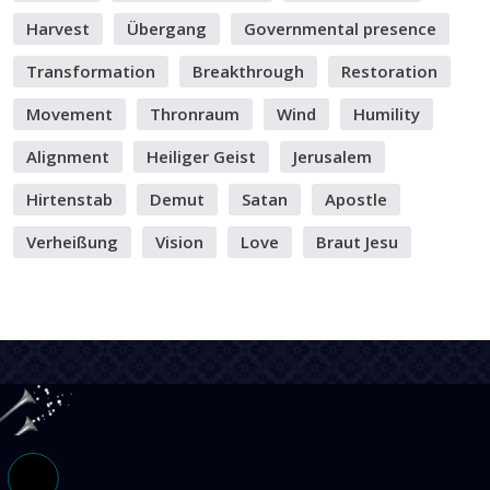
Harvest
Übergang
Governmental presence
Transformation
Breakthrough
Restoration
Movement
Thronraum
Wind
Humility
Alignment
Heiliger Geist
Jerusalem
Hirtenstab
Demut
Satan
Apostle
Verheißung
Vision
Love
Braut Jesu