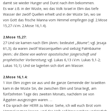
damit sie wieder Hunger und Durst nach ihm bekommen.
Es war z.B. in der Wüste, wo das Volk Israel in Elim das tiefe
Wasser der zwölf Quellen erhielt und in der Wüste Sin, wo sie
von Gott das frische Manna vom Himmel empfingen (vgl. 2.Mose
15,27 i.V.m. 2.Mose 16,1.4).
2.Mose 15,27:
27 Und sie kamen nach Elim (Anm.: bedeutet
„Bäume“
; vgl. Jesaja
61,3); da waren zwölf Wasserquellen und siebzig Palmbäume
(Anm.:
die Ebene von wahrer apostolischer Jüngerschaft und
prophetischer Vorbereitung
; vgl. Lukas 6,13 i.V.m. Lukas 9,1-2;
Lukas 10,1). Und sie lagerten sich dort am Wasser.
2.Mose 16,1.4:
1 Von Elim zogen sie aus und die ganze Gemeinde der Israeliten
kam in die Wüste Sin, die zwischen Elim und Sinai liegt, am
fünfzehnten Tage des zweiten Monats, nachdem sie von
Ägypten ausgezogen waren. …
4 Da sprach der HERR zu Mose: Siehe, ich will euch Brot vom