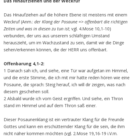
Das Hinaufziehen und der Weckruf
Das Hinaufziehen auf die höhere Ebene ist meistens mit einem
Weckruf (Anm.:
der Klang der Posaune
=>
offenbart die richtigen
Zeiten und was in diesen zu tun ist
; vgl. 4.Mose 10,1-10)
verbunden, der uns aus unserem schläfrigen Umstand
herauszieht, um im Wachzustand zu sein, damit wir die Dinge
sehen/erkennen können, die der HERR uns offenbart.
Offenbarung 4,1-2:
1 Danach sah ich, und siehe, eine Tür war aufgetan im Himmel,
und die erste Stimme, die ich mit mir hatte reden hören wie eine
Posaune, die sprach: Steig herauf, ich will dir zeigen, was nach
diesem geschehen soll.
2 Alsbald wurde ich vom Geist ergriffen. Und siehe, ein Thron
stand im Himmel und auf dem Thron saß einer.
Dieser Posaunenklang ist ein vertrauter Klang für die Freunde
Gottes und kann ein erschütternder Klang für die sein, die ihm
nicht näher kommen möchten (vgl. 2.Mose 19,16-19 i.V.m.