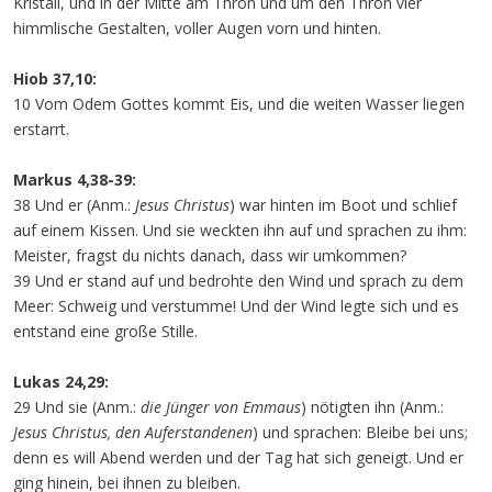
Kristall, und in der Mitte am Thron und um den Thron vier
himmlische Gestalten, voller Augen vorn und hinten.
Hiob 37,10:
10 Vom Odem Gottes kommt Eis, und die weiten Wasser liegen
erstarrt.
Markus 4,38-39:
38 Und er (Anm.:
Jesus Christus
) war hinten im Boot und schlief
auf einem Kissen. Und sie weckten ihn auf und sprachen zu ihm:
Meister, fragst du nichts danach, dass wir umkommen?
39 Und er stand auf und bedrohte den Wind und sprach zu dem
Meer: Schweig und verstumme! Und der Wind legte sich und es
entstand eine große Stille.
Lukas 24,29:
29 Und sie (Anm.:
die Jünger von Emmaus
) nötigten ihn (Anm.:
Jesus Christus, den Auferstandenen
) und sprachen: Bleibe bei uns;
denn es will Abend werden und der Tag hat sich geneigt. Und er
ging hinein, bei ihnen zu bleiben.