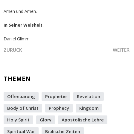
Amen und Amen.
In Seiner Weisheit
,
Daniel Glimm
VORHERIGER BEITRAG: DIE STILLE GOTTES UND DAS LICH
NÄCHSTER
ZURÜCK
WEITER
THEMEN
Offenbarung
Prophetie
Revelation
Body of Christ
Prophecy
Kingdom
Holy Spirit
Glory
Apostolische Lehre
Spiritual War
Biblische Zeiten