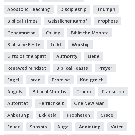
Apostolic Teaching
Discipleship
Triumph
Biblical Times
Geistlicher Kampf
Prophets
Geheimnisse
Calling
Biblische Monate
Biblische Feste
Licht
Worship
Gifts of the Spirit
Authority
Liebe
Renewed Mindset
Biblical Feasts
Prayer
Engel
Israel
Promise
Königreich
Angels
Biblical Months
Traum
Transition
Autorität
Herrlichkeit
One New Man
Anbetung
Ekklesia
Propheten
Grace
Feuer
Sonship
Auge
Anointing
Vater