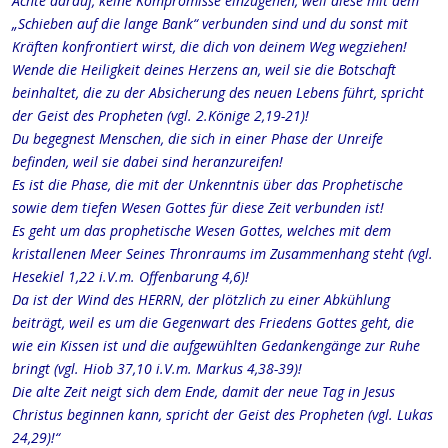
Achte darauf, keine Kompromisse einzugehen, weil diese mit dem
„Schieben auf die lange Bank“ verbunden sind und du sonst mit
Kräften konfrontiert wirst, die dich von deinem Weg wegziehen!
Wende die Heiligkeit deines Herzens an, weil sie die Botschaft
beinhaltet, die zu der Absicherung des neuen Lebens führt, spricht
der Geist des Propheten (vgl. 2.Könige 2,19-21)!
Du begegnest Menschen, die sich in einer Phase der Unreife
befinden, weil sie dabei sind heranzureifen!
Es ist die Phase, die mit der Unkenntnis über das Prophetische
sowie dem tiefen Wesen Gottes für diese Zeit verbunden ist!
Es geht um das prophetische Wesen Gottes, welches mit dem
kristallenen Meer Seines Thronraums im Zusammenhang steht (vgl.
Hesekiel 1,22 i.V.m. Offenbarung 4,6)!
Da ist der Wind des HERRN, der plötzlich zu einer Abkühlung
beiträgt, weil es um die Gegenwart des Friedens Gottes geht, die
wie ein Kissen ist und die aufgewühlten Gedankengänge zur Ruhe
bringt (vgl. Hiob 37,10 i.V.m. Markus 4,38-39)!
Die alte Zeit neigt sich dem Ende, damit der neue Tag in Jesus
Christus beginnen kann, spricht der Geist des Propheten (vgl. Lukas
24,29)!“