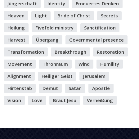
Jüngerschaft
Identity
Erneuertes Denken
Heaven
Light
Bride of Christ
Secrets
Heilung
Fivefold ministry
Sanctification
Harvest
Übergang
Governmental presence
Transformation
Breakthrough
Restoration
Movement
Thronraum
Wind
Humility
Alignment
Heiliger Geist
Jerusalem
Hirtenstab
Demut
Satan
Apostle
Vision
Love
Braut Jesu
Verheißung