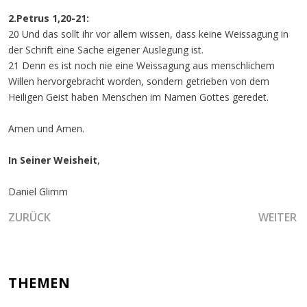
2.Petrus 1,20-21:
20 Und das sollt ihr vor allem wissen, dass keine Weissagung in
der Schrift eine Sache eigener Auslegung ist.
21 Denn es ist noch nie eine Weissagung aus menschlichem
Willen hervorgebracht worden, sondern getrieben von dem
Heiligen Geist haben Menschen im Namen Gottes geredet.
Amen und Amen.
In Seiner Weisheit
,
Daniel Glimm
VORHERIGER BEITRAG: BEWEGE DICH IM KINDLICHEN GLA
NÄCHSTER
ZURÜCK
WEITER
THEMEN