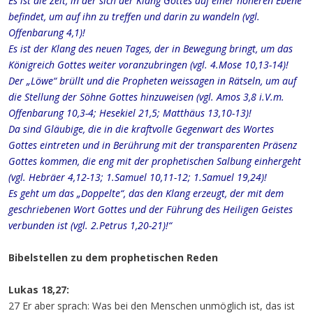
Es ist die Zeit, in der sich der Klang Gottes auf einer höheren Ebene
befindet, um auf ihn zu treffen und darin zu wandeln (vgl.
Offenbarung 4,1)!
Es ist der Klang des neuen Tages, der in Bewegung bringt, um das
Königreich Gottes weiter voranzubringen (vgl. 4.Mose 10,13-14)!
Der „Löwe“ brüllt und die Propheten weissagen in Rätseln, um auf
die Stellung der Söhne Gottes hinzuweisen (vgl. Amos 3,8 i.V.m.
Offenbarung 10,3-4; Hesekiel 21,5; Matthäus 13,10-13)!
Da sind Gläubige, die in die kraftvolle Gegenwart des Wortes
Gottes eintreten und in Berührung mit der transparenten Präsenz
Gottes kommen, die eng mit der prophetischen Salbung einhergeht
(vgl. Hebräer 4,12-13; 1.Samuel 10,11-12; 1.Samuel 19,24)!
Es geht um das „Doppelte“, das den Klang erzeugt, der mit dem
geschriebenen Wort Gottes und der Führung des Heiligen Geistes
verbunden ist (vgl. 2.Petrus 1,20-21)!“
Bibelstellen zu dem prophetischen Reden
Lukas 18,27:
27 Er aber sprach: Was bei den Menschen unmöglich ist, das ist