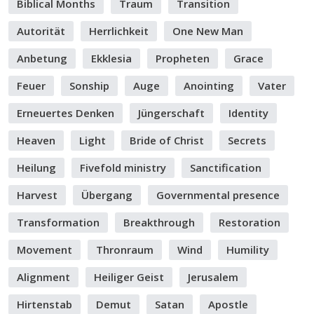
Biblical Months
Traum
Transition
Autorität
Herrlichkeit
One New Man
Anbetung
Ekklesia
Propheten
Grace
Feuer
Sonship
Auge
Anointing
Vater
Erneuertes Denken
Jüngerschaft
Identity
Heaven
Light
Bride of Christ
Secrets
Heilung
Fivefold ministry
Sanctification
Harvest
Übergang
Governmental presence
Transformation
Breakthrough
Restoration
Movement
Thronraum
Wind
Humility
Alignment
Heiliger Geist
Jerusalem
Hirtenstab
Demut
Satan
Apostle