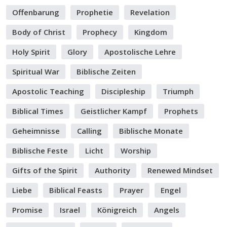
Offenbarung
Prophetie
Revelation
Body of Christ
Prophecy
Kingdom
Holy Spirit
Glory
Apostolische Lehre
Spiritual War
Biblische Zeiten
Apostolic Teaching
Discipleship
Triumph
Biblical Times
Geistlicher Kampf
Prophets
Geheimnisse
Calling
Biblische Monate
Biblische Feste
Licht
Worship
Gifts of the Spirit
Authority
Renewed Mindset
Liebe
Biblical Feasts
Prayer
Engel
Promise
Israel
Königreich
Angels